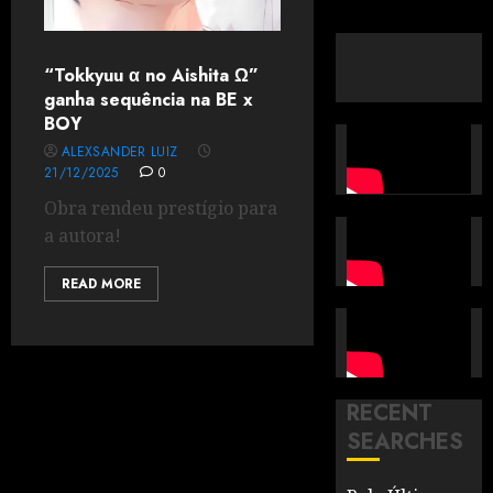
“Tokkyuu α no Aishita Ω”
ganha sequência na BE x
BOY
ALEXSANDER LUIZ
21/12/2025
0
Obra rendeu prestígio para
a autora!
READ MORE
RECENT
SEARCHES