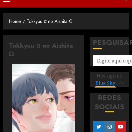
Home
Tokkyuu α no Aishita Ω
PESQUISA
Tokkyuu α no Aishita
Ω
Nos siga no
Blue Sky
! ^^
REDES
SOCIAIS