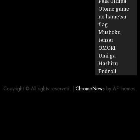
Pela Última
Otome game
no hametsu
flag
Mushoku
tensei
OMORI
Umi ga
Hashiru
Endroll
Copyright © All rights reserved.
|
ChromeNews
by AF themes.