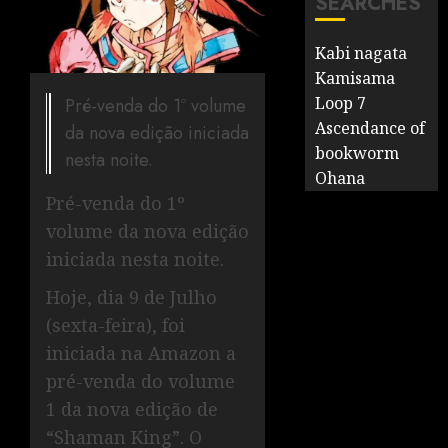
SEARCHES
Kabi nagata
Kamisama
Loop 7
Pré-venda do 1º volume
Ascendance of
da nova edição iniciada
bookworm
nesta noite.
Ohana
Pré-venda do 1º
volume da nova edição
iniciada nesta noite.
Hoje, dia 9 de Julho
(sexta-feira), foi
iniciada na Amazon a
pré-venda do volume
1 da nova edição de
“Shaman King”. O