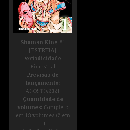
Shaman King #1
[ESTREIA]
Periodicidade:
Bimestral
Previsão de
lançamento:
AGOSTO/2021
Quantidade de
volumes:
Completo
em 18 volumes (2 em
1)