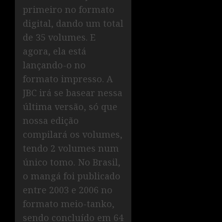
primeiro no formato
digital, dando um total
de 35 volumes. E
agora, ela está
lançando-o no
formato impresso. A
JBC irá se basear nessa
última versão, só que
nossa edição
compilará os volumes,
tendo 2 volumes num
único tomo. No Brasil,
o mangá foi publicado
entre 2003 e 2006 no
formato meio-tanko,
sendo concluído em 64