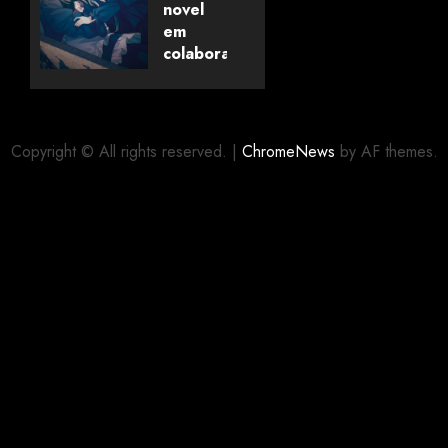
Universo
novel
dos
em
Livros
colaboração
com
editora
06/08/2026
0
alemã
Copyright © All rights reserved.
|
ChromeNews
by AF themes.
06/08/2026
0