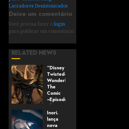
Lacradores Desintoxicados
Deixe um comentário
Você precisa fazer o
login
para publicar um comentário.
RELATED NEWS
“Disney
Twisted-
Wonderland:
The
Comic
~Episode
of
Savanaclaw~”
Inori.
anunciado
lança
pela
nova