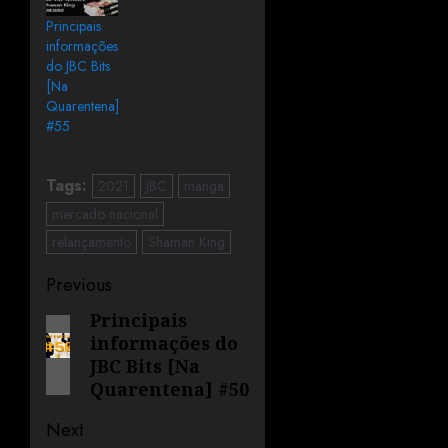
Principais
informações
do JBC Bits
[Na
Quarentena]
#55
Tags:
2021
JBC
manga
mercado nacional
relançamento
Shaman King
Previous
Principais
informações do
JBC Bits [Na
Quarentena] #50
Next