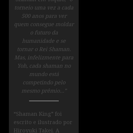
torneio uma vez a cada
500 anos para ver
quem consegue moldar
o futuro da
humanidade e se
tornar o Rei Shaman.
Mas, infelizmente para
Yoh, cada shaman no
mundo está
competindo pelo
mesmo prêmio…”
“Shaman King” foi
escrito e ilustrado por
Hiroyuki Takei. A