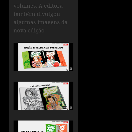
volumes. A editora
também divulgou
algumas imagens da
nova edição: