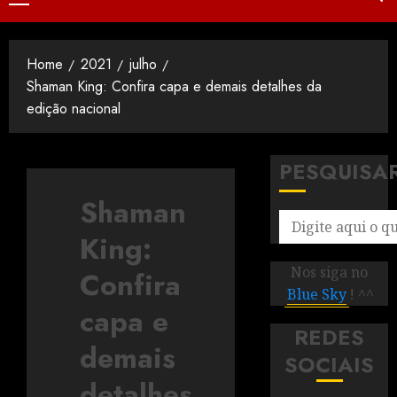
Home
2021
julho
Shaman King: Confira capa e demais detalhes da
edição nacional
PESQUISA
Shaman
King:
Nos siga no
Confira
Blue Sky
! ^^
capa e
REDES
demais
SOCIAIS
detalhes