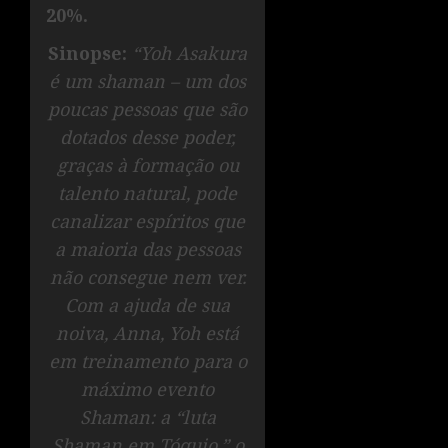
20%.
Sinopse:
“Yoh Asakura
é um shaman – um dos
poucas pessoas que são
dotados desse poder,
graças à formação ou
talento natural, pode
canalizar espíritos que
a maioria das pessoas
não consegue nem ver.
Com a ajuda de sua
noiva, Anna, Yoh está
em treinamento para o
máximo evento
Shaman: a “luta
Shaman em Tóquio,” o