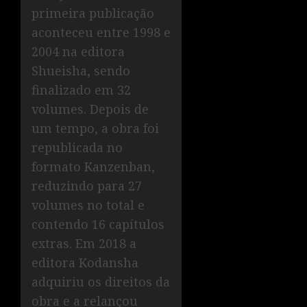
primeira publicação
aconteceu entre 1998 e
2004 na editora
Shueisha, sendo
finalizado em 32
volumes. Depois de
um tempo, a obra foi
republicada no
formato Kanzenban,
reduzindo para 27
volumes no total e
contendo 16 capítulos
extras. Em 2018 a
editora Kodansha
adquiriu os direitos da
obra e a relançou