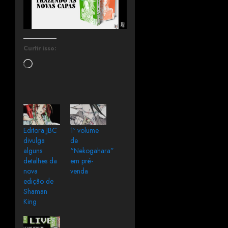
Curtir isso:
Editora JBC
1º volume
divulga
de
alguns
“Nekogahara”
detalhes da
em pré-
nova
venda
edição de
Shaman
King