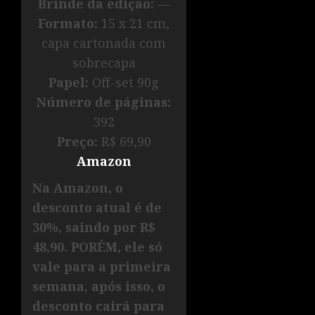
Brinde da edição:
—
Formato:
15 x 21 cm,
capa cartonada com
sobrecapa
Papel:
Off-set 90g
Número de páginas:
392
Preço:
R$ 69,90
Amazon
Na Amazon, o
desconto atual é de
30%, saindo por R$
48,90. PORÉM, ele só
vale para a primeira
semana, após isso, o
desconto cairá para