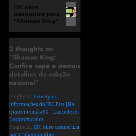
JBC abre
assinatura para
“Shaman King”
2 thoughts on
“
Shaman King:
Confira capa e demais
detalhes da edição
nacional
”
Pingback:
Principais
informações do JBC Bits [Na
Quarentena] #50 – Lacradores
Desintoxicados
Pingback:
JBC abre assinatura
para “Shaman King” –