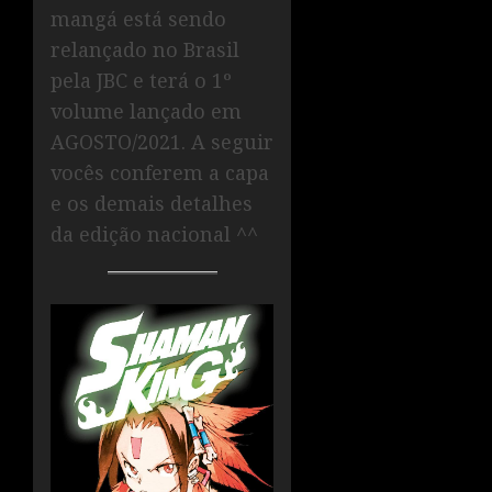
mangá está sendo
relançado no Brasil
pela JBC e terá o 1º
volume lançado em
AGOSTO/2021. A seguir
vocês conferem a capa
e os demais detalhes
da edição nacional ^^