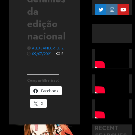
da
edição
nacional
ALEXSANDER LUIZ
09/07/2021
2
Compartilhe isso:
Facebook
X
RECENT