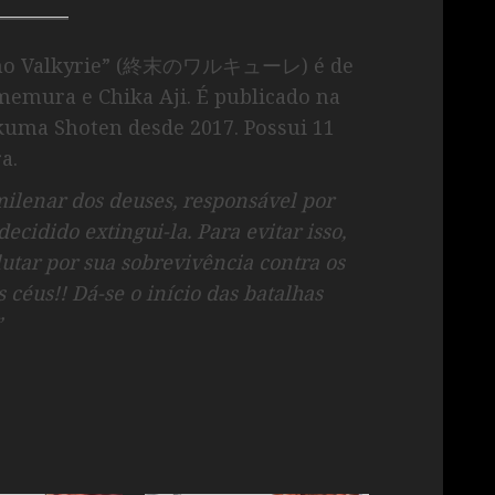
u no Valkyrie” (終末のワルキューレ) é de
memura e Chika Aji. É publicado na
kuma Shoten desde 2017. Possui 11
a.
ilenar dos deuses, responsável por
ecidido extingui-la. Para evitar isso,
tar por sua sobrevivência contra os
 céus!! Dá-se o início das batalhas
”