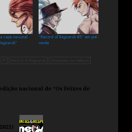
a capa nacional
“Record of Ragnarok #5” em pré-
Ragnarok”
venda
POP
Record of Ragnarok
Shuumatsu no Valkyrie
 edição nacional de “Os Feixes de
2021)