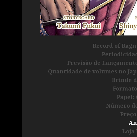
Record of Ragn
Periodicida
Previsão de Lançamento
Quantidade de volumes no Jap
Brinde d
Formato
Papel:
O
Número de
Preço
Am
Loja