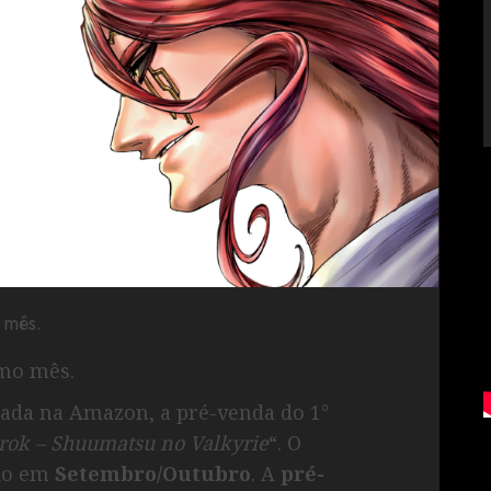
 mês.
mo mês.
iciada na Amazon, a pré-venda do 1°
rok – Shuumatsu no Valkyrie
“. O
ado em
Setembro/Outubro
. A
pré-