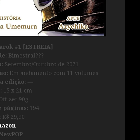
arok #1 [ESTREIA]
de:
Bimestral???
:
Setembro/Outubro de 2021
ão:
Em andamento com 11 volumes
a edição:
—
:
15 x 21 cm
ff-set 90g
 páginas:
194
:
R$ 29,90
azon
 NewPOP