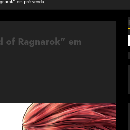
agnarok” em pré-venda
d of Ragnarok” em