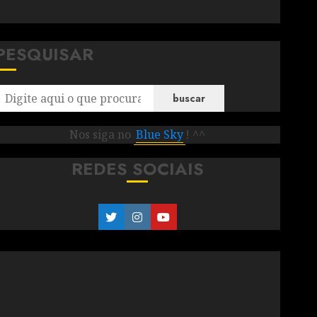
PESQUISAR
buscar
Nos siga no
Blue Sky
! ^^
REDES SOCIAIS