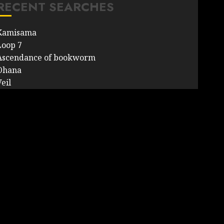
RECENT SEARCHES
Kamisama
Loop 7
Ascendance of bookworm
Ohana
eil