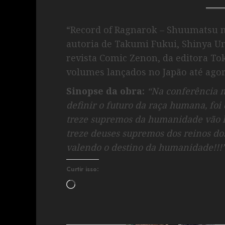
“Record of Ragnarok – Shuumats
autoria de Takumi Fukui, Shinya U
revista Comic Zenon, da editora To
volumes lançados no Japão até agor
Sinopse da obra:
“Na conferência m
definir o futuro da raça humana, foi d
treze supremos da humanidade vão lu
treze deuses supremos dos reinos dos
valendo o destino da humanidade!!!
Curtir isso: