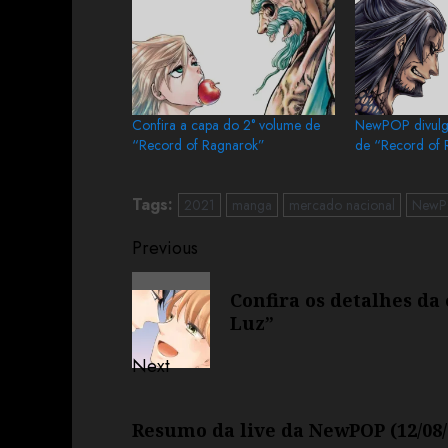
Confira a capa do 2° volume de
NewPOP divulg
“Record of Ragnarok”
de “Record of 
Tags:
2021
manga
mercado nacional
New
Previous
Confira os detalhes da
Luz”
Next
Resumo da live da NewPOP (12/08/