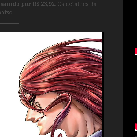
saindo por R$ 23,92
. Os detalhes da
aixo: