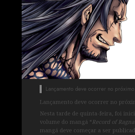
Lançamento deve ocorrer no próximo
Lançamento deve ocorrer no próxi
Nesta tarde de quinta-feira, foi in
volume do mangá “
Record of Ragna
mangá deve começar a ser public