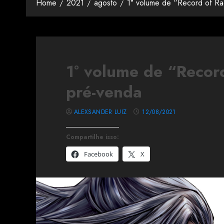
Home
2021
agosto
1° volume de “Record of R
1° volume de “Recor
pré-venda
ALEXSANDER LUIZ
12/08/2021
Compartilhe isso:
Facebook
X