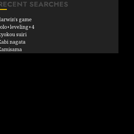
RECENT SEARCHES
darwin's game
solo+leveling+4
kyokou suiri
Kabi nagata
Kamisama