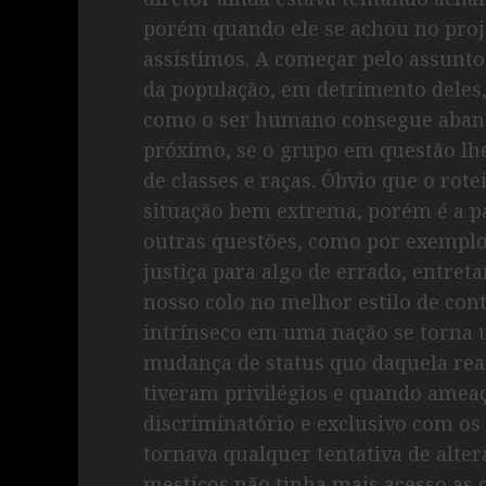
porém quando ele se achou no proj
assistimos. A começar pelo assunto 
da população, em detrimento deles,
como o ser humano consegue aband
próximo, se o grupo em questão lhe
de classes e raças. Óbvio que o rot
situação bem extrema, porém é a pa
outras questões, como por exempl
justiça para algo de errado, entret
nosso colo no melhor estilo de con
intrínseco em uma nação se torna 
mudança de status quo daquela rea
tiveram privilégios e quando amea
discriminatório e exclusivo com o
tornava qualquer tentativa de altera
mestiços não tinha mais acesso as