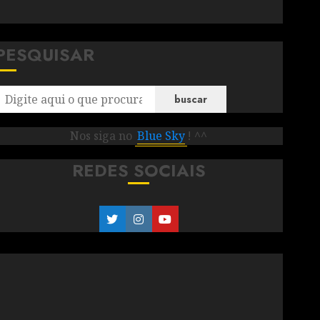
PESQUISAR
buscar
Nos siga no
Blue Sky
! ^^
REDES SOCIAIS