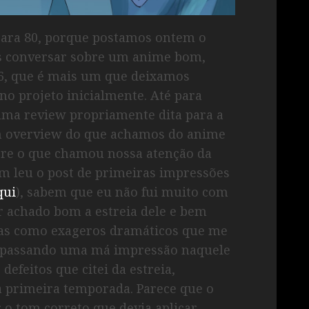
 para 80, porque postamos ontem o
s conversar sobre um anime bom,
86, que é mais um que deixamos
no projeto inicialmente. Até para
uma review propriamente dita para a
m overview do que achamos do anime
bre o que chamou nossa atenção da
m leu o post de primeiras impressões
qui
), sabem que eu não fui muito com
er achado bom a estreia dele e bem
as como exageros dramáticos que me
e passando uma má impressão naquele
efeitos que citei da estreia,
 primeira temporada. Parece que o
 o tom correto que devia aplicar,