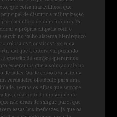
eto, que coisa maravilhosa que
principal de discutir a militarização
 para benefício de uma minoria. De
onar a própria empatia com o
 servir no velho sistema hierárquico
eiro coloca os “mestiços” em uma
rtir daí que a autora vai puxando
o, a questão de sempre querermos
anto esperamos que a solução caia no
to de fadas. Ou de como um sistema
um verdadeiro obstáculo para uma
lidade. Temos os Albas que sempre
çados, criaram todo um ambiente
s que não eram de sangue puro, que
rem essas leis ineficazes, já que os
 cidades e vivendo em campo de