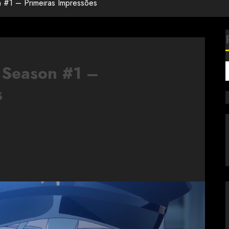
n #1 – Primeiras Impressões
 Season #1 –
s