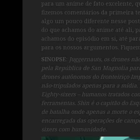
para um anime de fato excelente, q
fizemos comentários da primeira t
algo um pouco diferente nesse pos
do que achamos do anime até ali, 
achamos do episódio em si, até par
para os nossos argumentos. Fiquem
SINOPSE
:
Juggernauts, os drones nã
pela República de San Magnolia para
drones autônomos do fronteiriço Imp
não-tripulados apenas para a mídia. 
Eighty-sixers – humanos tratados co
ferramentas. Shin é o capitão do E
de batalha onde apenas a morte o es
encarregada das operações de campo 
sixers com humanidade.