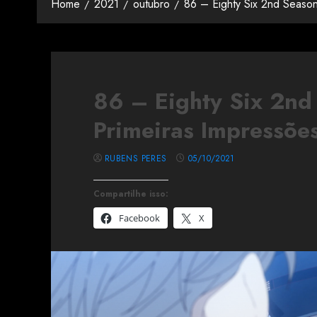
Home
2021
outubro
86 – Eighty Six 2nd Seaso
86 – Eighty Six 2nd
Primeiras Impressõe
RUBENS PERES
05/10/2021
Compartilhe isso:
Facebook
X