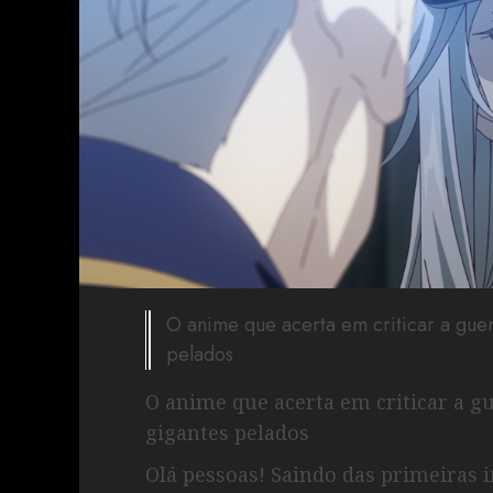
O anime que acerta em criticar a guer
pelados
O anime que acerta em criticar a gu
gigantes pelados
Olá pessoas! Saindo das primeiras 