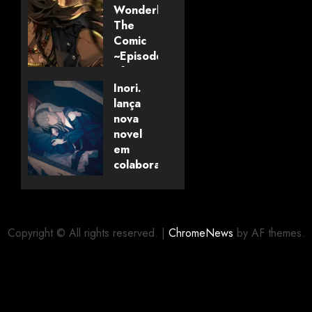
Wonderland:
The
Comic
~Episode
of
Savanaclaw~”
Inori.
anunciado
lança
pela
nova
Universo
novel
dos
em
Livros
colaboração
com
editora
06/08/2026
0
alemã
Copyright © All rights reserved.
|
ChromeNews
by AF themes.
06/08/2026
0