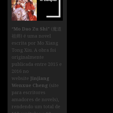
“
Mo Dao Zu Shi
” (魔道
祖师) é uma novel
escrita por Mo Xiang
Tong Xiu. A obra foi
originalmente
publicada entre 2015 e
2016 no
website
Jinjiang
Wenxue Cheng
(site
para escritores
amadores de novels),
rendendo um total de