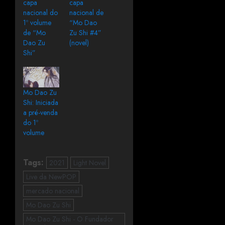
capa
capa
nacional do
nacional de
1º volume
“Mo Dao
de “Mo
Zu Shi #4”
Dao Zu
(novel)
Shi”
Mo Dao Zu
Shi: Iniciada
a pré-venda
do 1º
volume
Tags:
2021
Light Novel
Live da NewPOP
mercado nacional
Mo Dao Zu Shi
Mo Dao Zu Shi - O Fundador