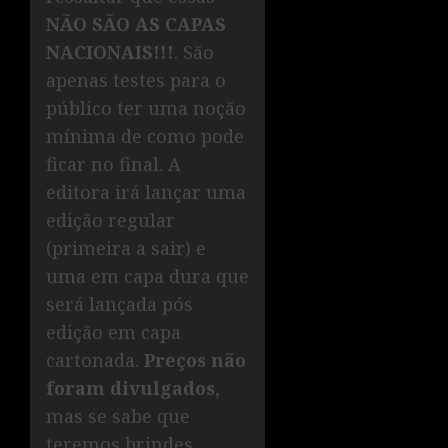
NÃO SÃO AS CAPAS
NACIONAIS!!!
. São
apenas testes para o
público ter uma noção
mínima de como pode
ficar no final. A
editora irá lançar uma
edição regular
(primeira a sair) e
uma em capa dura que
será lançada pós
edição em capa
cartonada.
Preços não
foram divulgados
,
mas se sabe que
teremos brindes