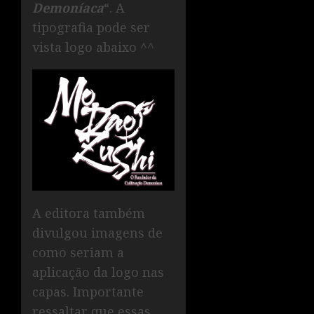
Demoníaca
“. A
tipografia pode ser
vista logo abaixo ^^
A editora também
divulgou imagens de
como seriam a
aplicação da logo nas
capas. Importante
ressaltar que essas