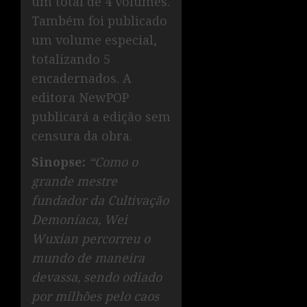
um total de 4 volumes.
Também foi publicado
um volume especial,
totalizando 5
encadernados. A
editora NewPOP
publicará a edição sem
censura da obra.
Sinopse:
“Como o
grande mestre
fundador da Cultivação
Demoníaca, Wei
Wuxian percorreu o
mundo de maneira
devassa, sendo odiado
por milhões pelo caos