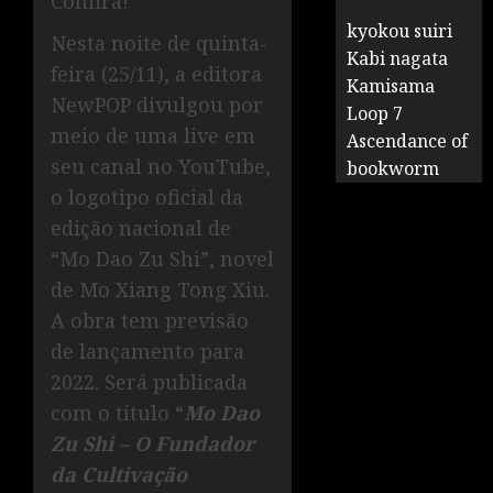
Confira!
kyokou suiri
Nesta noite de quinta-
Kabi nagata
feira (25/11), a editora
Kamisama
NewPOP divulgou por
Loop 7
meio de uma live em
Ascendance of
seu canal no YouTube,
bookworm
o logotipo oficial da
edição nacional de
“Mo Dao Zu Shi”, novel
de Mo Xiang Tong Xiu.
A obra tem previsão
de lançamento para
2022. Será publicada
com o título “
Mo Dao
Zu Shi – O Fundador
da Cultivação