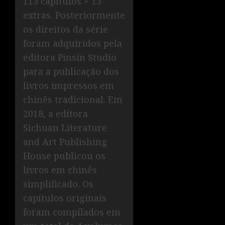
113 capítulos + 13
extras. Posteriormente
os direitos da série
foram adquiridos pela
editora Pinsin Studio
para a publicação dos
livros impressos em
chinês tradicional. Em
2018, a editora
Sichuan Literature
and Art Publishing
House publicou os
livros em chinês
simplificado. Os
capítulos originais
foram compilados em