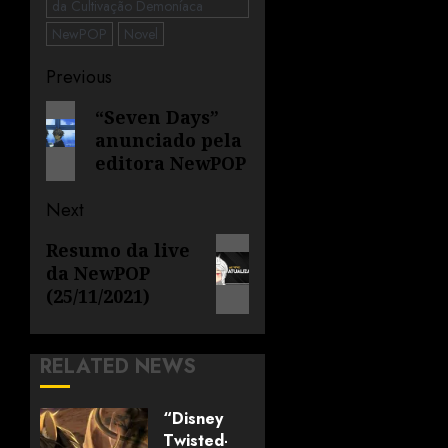
da Cultivação Demoníaca
NewPOP
Novel
Previous
“Seven Days”
anunciado pela
editora NewPOP
Next
Resumo da live
da NewPOP
(25/11/2021)
RELATED NEWS
“Disney
Twisted-