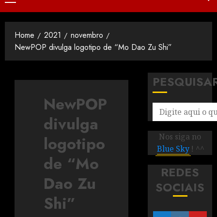
Home
2021
novembro
NewPOP divulga logotipo de “Mo Dao Zu Shi”
PESQUISA
NewPOP
divulga
Nos siga no
logotipo
Blue Sky
! ^^
de “Mo
REDES
Dao Zu
SOCIAIS
Shi”