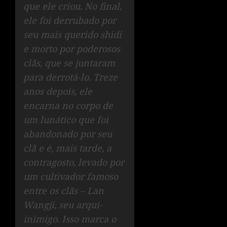
que ele criou. No final,
ele foi derrubado por
seu mais querido shidi
e morto por poderosos
clãs, que se juntaram
para derrotá-lo. Treze
anos depois, ele
encarna no corpo de
um lunático que foi
abandonado por seu
clã e é, mais tarde, a
contragosto, levado por
um cultivador famoso
entre os clãs – Lan
Wangji, seu arqui-
inimigo. Isso marca o