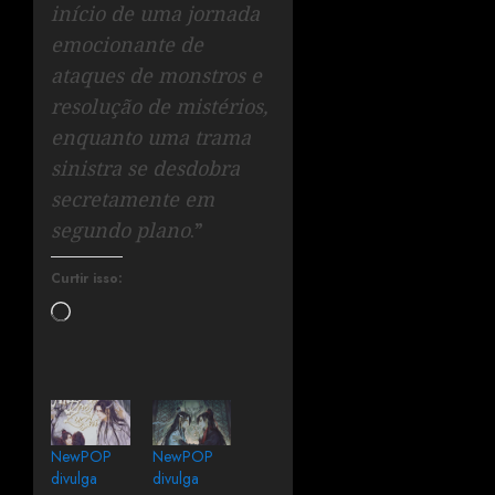
início de uma jornada
emocionante de
ataques de monstros e
resolução de mistérios,
enquanto uma trama
sinistra se desdobra
secretamente em
segundo plano
.”
Curtir isso:
NewPOP
NewPOP
divulga
divulga