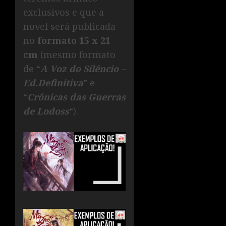
exclusivos e que a
novel será publicada
no
formato 15 x 21
cm
(mesmo formato
de “
A Voz do Silêncio –
Ed.Definitiva
” e
“
Crônicas das
Guerras
de Lodoss
“).