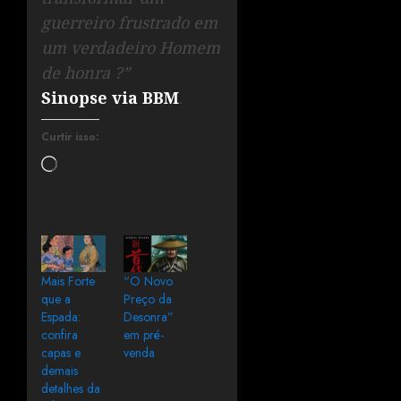
guerreiro frustrado em
um verdadeiro Homem
de honra ?”
Sinopse via BBM
.
Curtir isso:
Mais Forte
“O Novo
que a
Preço da
Espada:
Desonra”
confira
em pré-
capas e
venda
demais
detalhes da