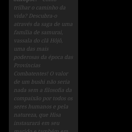
trilhar o caminho da
vida? Descubra-o
através da saga de uma
família de samurai,
vassala do clã Hôjô,
uma das mais
poderosas da época das
Províncias
Combatentes! O valor
de um bushi não seria
nada sem a filosofia da
compaixão por todos os
seres humanos e pela
natureza, que Hisa
instaurará em seu
marido e também em