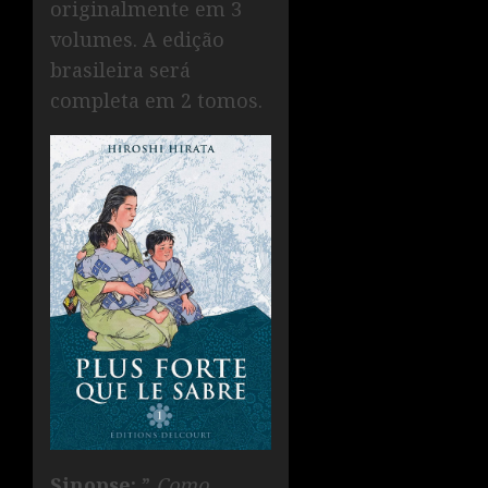
originalmente em 3
volumes. A edição
brasileira será
completa em 2 tomos.
Sinopse:
”
Como