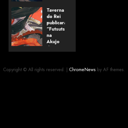
com
editora
Taverna
alemã
do Rei
publicará
“Futsutsuka
06/08/2026
0
na
Akujo
dewa
Gozaimasu
ga”
(mangá)
Copyright © All rights reserved.
|
ChromeNews
by AF themes.
05/08/2026
0