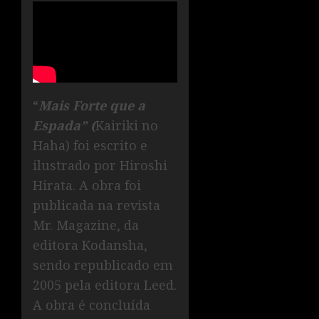
“
Mais Forte que a
Espada” (
Kairiki no
Haha) foi escrito e
ilustrado por Hiroshi
Hirata. A obra foi
publicada na revista
Mr. Magazine, da
editora Kodansha,
sendo republicado em
2005 pela editora Leed.
A obra é concluída