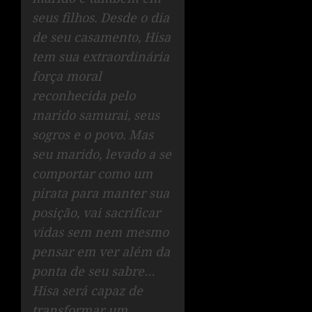
seus filhos. Desde o dia
de seu casamento, Hisa
tem sua extraordinária
força moral
reconhecida pelo
marido samurai, seus
sogros e o povo. Mas
seu marido, levado a se
comportar como um
pirata para manter sua
posição, vai sacrificar
vidas sem nem mesmo
pensar em ver além da
ponta de seu sabre…
Hisa será capaz de
transformar um