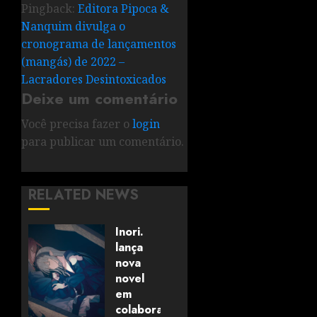
Pingback:
Editora Pipoca &
Nanquim divulga o
cronograma de lançamentos
(mangás) de 2022 –
Lacradores Desintoxicados
Deixe um comentário
Você precisa fazer o
login
para publicar um comentário.
RELATED NEWS
Inori.
lança
nova
novel
em
colaboração