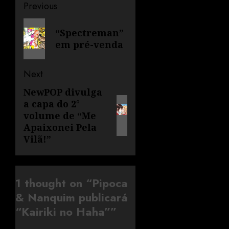
Previous
“Spectreman”
em pré-venda
Next
NewPOP divulga
a capa do 2°
volume de “Me
Apaixonei Pela
Vilã!”
1 thought on “
Pipoca
& Nanquim publicará
“Kairiki no Haha”
”