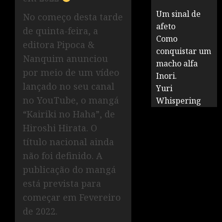
Um sinal de
No começo desta tarde
afeto
de quinta-feira, a
Como
editora Pipoca &
conquistar um
Nanquim anunciou
macho alfa
por meio de um vídeo
Inori.
lançado no seu canal
Yuri
no YouTube, o mangá
Whispering
“Kairiki no Haha”, de
Hiroshi Hirata. O
título nacional ainda
não foi definido.
A
publicação do mangá
está prevista para
começar em Fevereiro
de 2022.