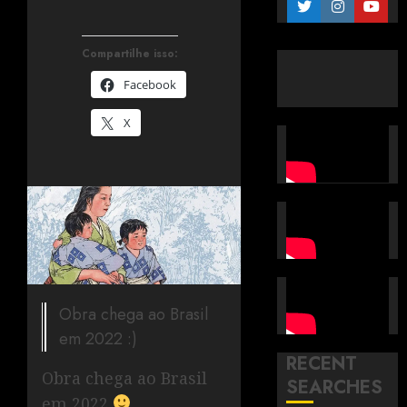
Compartilhe isso:
Facebook
X
Obra chega ao Brasil
em 2022 :)
RECENT
Obra chega ao Brasil
SEARCHES
em 2022