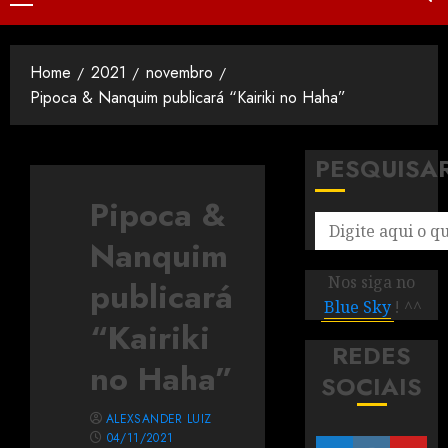
Home
2021
novembro
Pipoca & Nanquim publicará “Kairiki no Haha”
PESQUISA
Pipoca &
Nanquim
Nos siga no
publicará
Blue Sky
! ^^
“Kairiki
REDES
no Haha”
SOCIAIS
ALEXSANDER LUIZ
04/11/2021