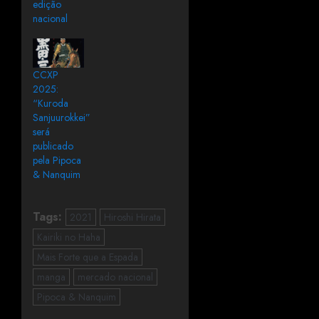
edição
nacional
CCXP
2025:
“Kuroda
Sanjuurokkei”
será
publicado
pela Pipoca
& Nanquim
Tags:
2021
Hiroshi Hirata
Kairiki no Haha
Mais Forte que a Espada
manga
mercado nacional
Pipoca & Nanquim