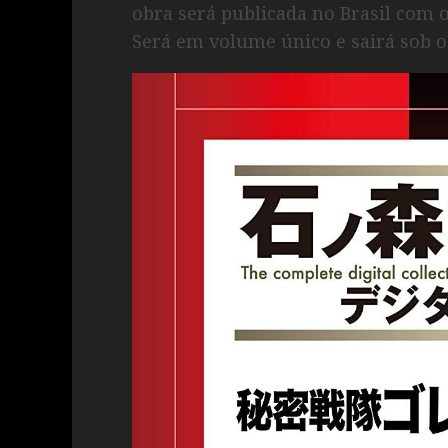
obra será publicada no Brasil com 
Será em volume único e sairá sob 