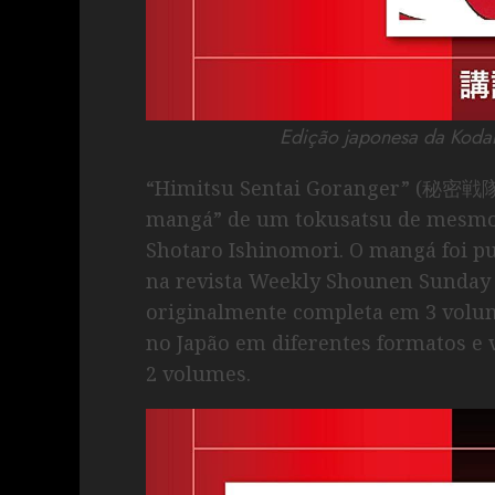
Edição japonesa da Koda
“Himitsu Sentai Goranger” (秘密
mangá” de um tokusatsu de mesmo n
Shotaro Ishinomori. O mangá foi pu
na revista Weekly Shounen Sunday 
originalmente completa em 3 volume
no Japão em diferentes formatos e 
2 volumes.