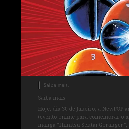
Saiba mais.
Saiba mais.
Hoje, dia 30 de Janeiro, a NewPO
(evento online para comemorar o an
mangá “Himitsu Sentai Goranger”, c