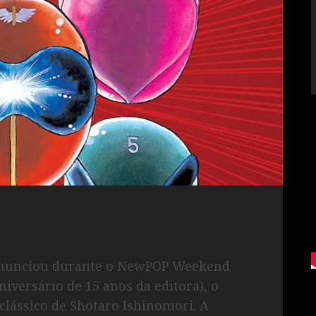
P anunciou durante o NewPOP Weekend
iversário de 15 anos da editora), o
lássico de Shotaro Ishinomori. A