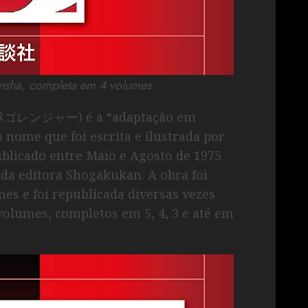
nsha, completa em 4 volumes
戦隊ゴレンジャー) é a “adaptação em
ome que foi escrita e ilustrada por
blicado entre Maio e Agosto de 1975
da editora Shogakukan. A obra foi
s e foi republicada diversas vezes
volumes, completos em 5, 4, 3 e até em