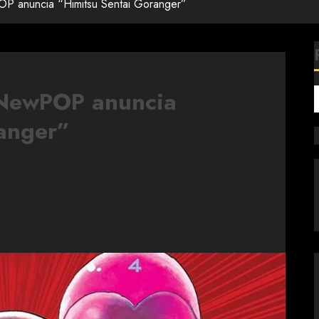
anuncia “Himitsu Sentai Goranger”
NewPOP anuncia
anger”