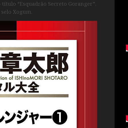
o título “Esquadrão Secreto Goranger”.
o selo Xogum.