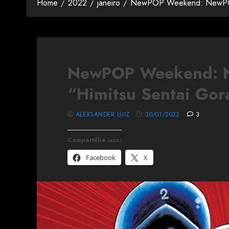
Home
2022
janeiro
NewPOP Weekend: NewPOP 
NewPOP Weekend: 
“Himitsu Sentai Gor
ALEXSANDER LUIZ
30/01/2022
3
Compartilhe isso:
Facebook
X