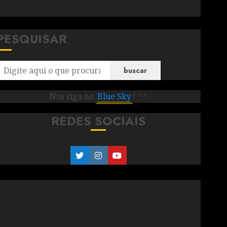
PESQUISAR
buscar
Nos siga no
Blue Sky
! ^^
REDES SOCIAIS