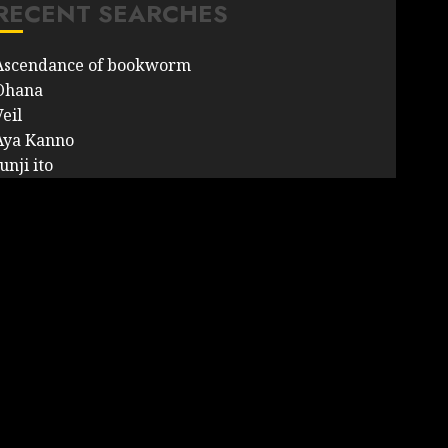
RECENT SEARCHES
Ascendance of bookworm
Ohana
eil
Aya Kanno
unji ito