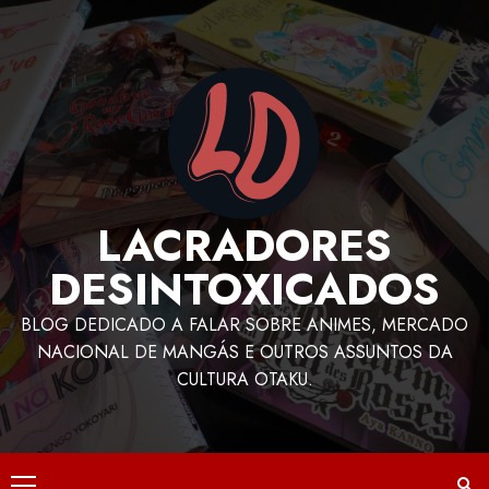
LACRADORES
DESINTOXICADOS
BLOG DEDICADO A FALAR SOBRE ANIMES, MERCADO
NACIONAL DE MANGÁS E OUTROS ASSUNTOS DA
CULTURA OTAKU.