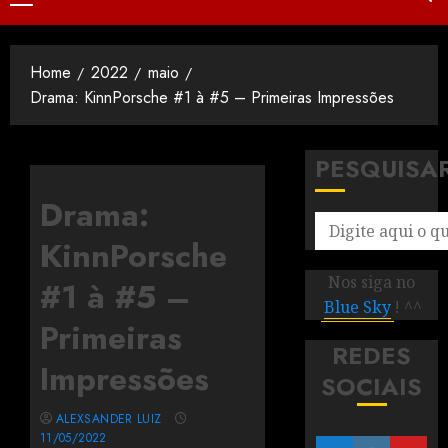
Home
2022
maio
Drama: KinnPorsche #1 à #5 – Primeiras Impressões
PESQUISA
Drama:
KinnPorsche
Nos siga no
#1 à #5 –
Blue Sky
! ^^
Primeiras
REDES
Impressões
SOCIAIS
ALEXSANDER LUIZ
11/05/2022