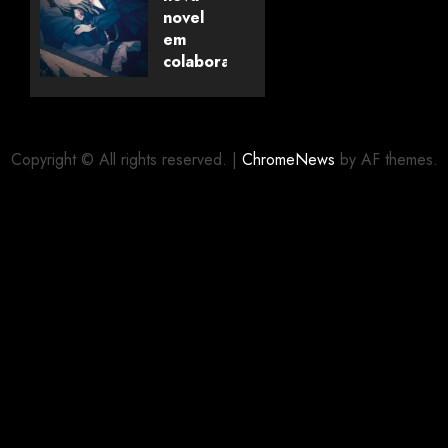
Universo
novel
dos
em
Livros
colaboração
com
editora
06/08/2026
0
alemã
Copyright © All rights reserved.
|
ChromeNews
by AF themes.
06/08/2026
0