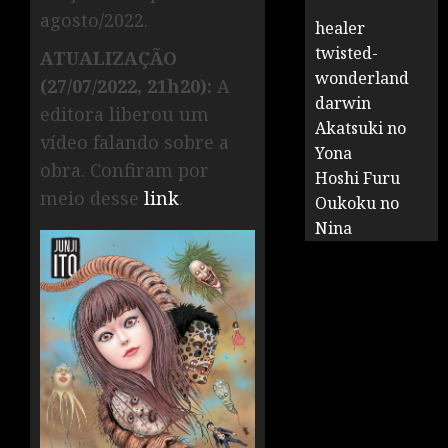
agosto/2022.
healer
twisted-
ATUALIZAÇÃO
wonderland
(27/07
/
2022
, 21h20):
A
darwin
editora liberou um
Akatsuki no
vídeo falando sobre a
Yona
obra. Confiram por
Hoshi Furu
meio desse
link
.
Oukoku no
Nina