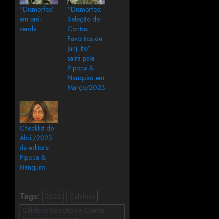
“Dismorfos”
“Dismorfos:
em pré-
Seleção de
venda
Contos
Favoritos de
Junji Ito”
sairá pela
Pipoca &
Nanquim em
Março/2023
Checklist de
Abril/2023
da editora
Pipoca &
Nanquim
Tags:
2022
Calafrios
Calafrios Seleção de Contos
Favoritos de Junji Ito