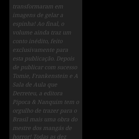
transformaram em
imagens de gelar a
espinha! Ao final, o
volume ainda traz um
conto inédito, feito
exclusivamente para
esta publicação. Depois
de publicar com sucesso
Tomie, Frankenstein e A
Sala de Aula que
Derreteu, a editora
Pipoca & Nanquim tem o
orgulho de trazer para o
Brasil mais uma obra do
mestre dos mangás de
horror! Todas as dez