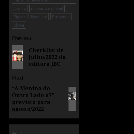
Junji Ito
mercado nacional
Pipoca & Nanquim
Pré-venda
Shiver
Previous
Checklist de
Julho/2022 da
editora JBC
Next
“A Menina do
Outro Lado #7”
previsto para
agosto/2022