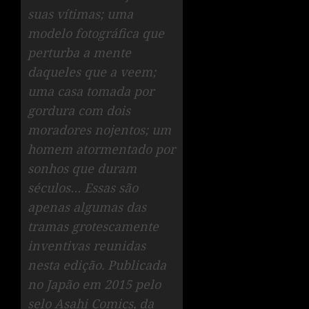
suas vítimas; uma
modelo fotográfica que
perturba a mente
daqueles que a veem;
uma casa tomada por
gordura com dois
moradores nojentos; um
homem atormentado por
sonhos que duram
séculos… Essas são
apenas algumas das
tramas grotescamente
inventivas reunidas
nesta edição. Publicada
no Japão em 2015 pelo
selo Asahi Comics, da