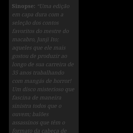
Sinopse:
“Uma edição
em capa dura com a
seleção dos contos
favoritos do mestre do
macabro, Junji Ito;
aqueles que ele mais
gostou de produzir ao
longo de sua carreira de
35 anos trabalhando
com mangás de horror!
Um disco misterioso que
fascina de maneira
sinistra todos que o
ouvem; balões
assassinos que têm o
formato da cabeça de