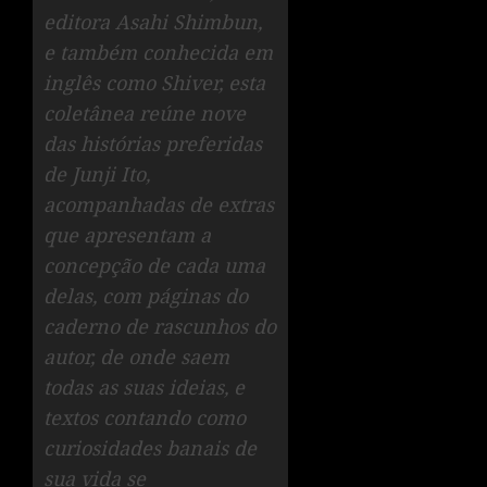
editora Asahi Shimbun,
e também conhecida em
inglês como Shiver, esta
coletânea reúne nove
das histórias preferidas
de Junji Ito,
acompanhadas de extras
que apresentam a
concepção de cada uma
delas, com páginas do
caderno de rascunhos do
autor, de onde saem
todas as suas ideias, e
textos contando como
curiosidades banais de
sua vida se