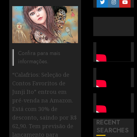
Confira para mais
informações.
“Calafrios: Seleção de
Contos Favoritos de
Junji Ito” entrou em
pré-venda na Amazon.
Está com 30% de
desconto, saindo por R$
RECENT
62,90. Tem previsão de
SEARCHES
lançamento para