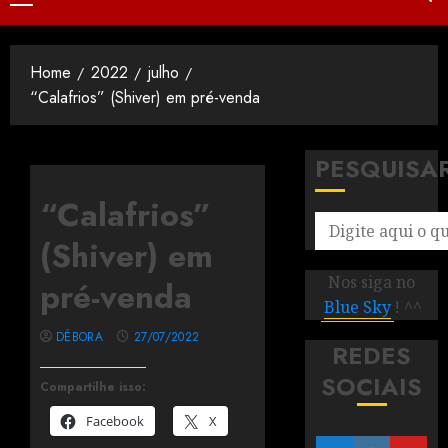
Home
2022
julho
“Calafrios” (Shiver) em pré-venda
PESQUISA
“Calafrios”
(Shiver) em
Nos siga no
pré-venda
Blue Sky
! ^^
DÉBORA
27/07/2022
REDES
SOCIAIS
Compartilhe isso:
Facebook
X