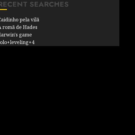
RECENT SEARCHES
Caidinho pela vilã
A romã de Hades
darwin's game
solo+leveling+4