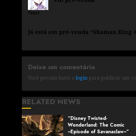
Next
Já está em pré-venda “Shaman King 
Deixe um comentário
Você precisa fazer o
login
para publicar um co
RELATED NEWS
“Disney Twisted-
Wonderland: The Comic
~Episode of Savanaclaw~”