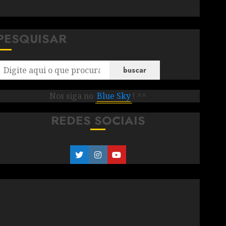
PESQUISAR
buscar
Nos siga no
Blue Sky
! ^^
REDES SOCIAIS