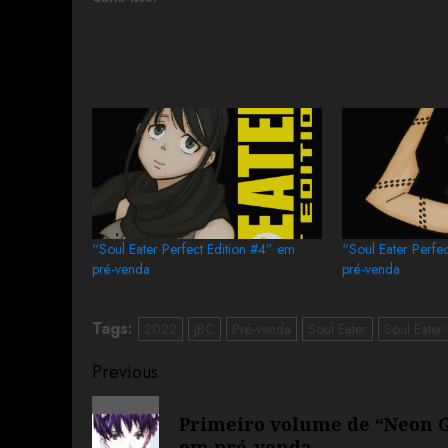
“Soul Eater Perfect Edition #4” em
“Soul Eater Perfe
pré-venda
pré-venda
Tags:
2022
JBC
Pré-venda
Soul Eater
Soul Eater 
Previous
Primeiro volume de “Neon Ge
em pré-venda