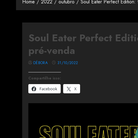
Home
2022
outubro
Soul Eater Perfect Edition
Soul Eater Perfect Edit
pré-venda
DÉBORA
31/10/2022
Compartilhe isso:
Facebook
X