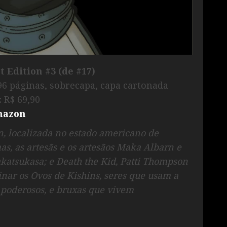
t Edition #3 (de #17)
96 páginas, sobrecapa, capa cartonada
:
R$ 69,90
azon
n, localizada no estado americano de
s, as artesãs e os artesãos Maka Albarn e
akatsukasa; e Death the Kid, Patti Thompson
nar os Ovos de Kishins, seres que usam a
poderosos, e bruxas que vivem