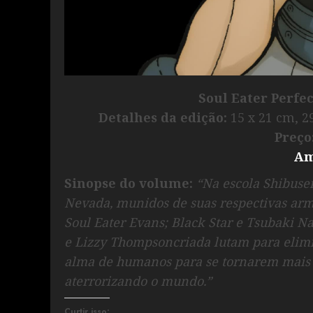
Soul Eater Perfec
Detalhes da edição:
15 x 21 cm, 2
Preço
Am
Sinopse
do volume:
“Na escola Shibuse
Nevada, munidos de suas respectivas arma
Soul Eater Evans; Black Star e Tsubaki N
e Lizzy Thompsoncriada lutam para elimi
alma de humanos para se tornarem mais 
aterrorizando o mundo.”
Curtir isso: