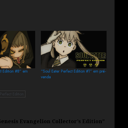
ct Edition #8” em
“Soul Eater Perfect Edition #1” em pré-
venda
Perfect Edition
nesis Evangelion Collector’s Edition”