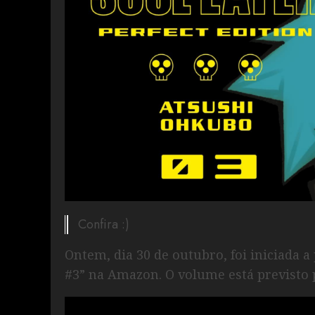
Confira :)
Ontem, dia 30 de outubro, foi iniciada a
#3” na Amazon. O volume está previsto