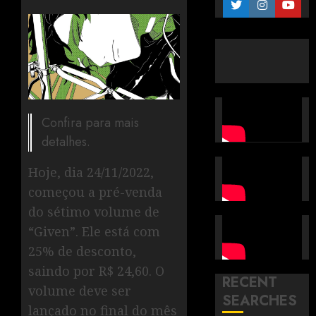
Confira para mais
detalhes.
Hoje, dia 24/11/2022,
começou a pré-venda
do sétimo volume de
“Given”. Ele está com
25% de desconto,
saindo por R$ 24,60. O
RECENT
volume deve ser
SEARCHES
lançado no final do mês