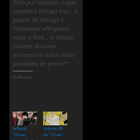
feita por impulso, o que
esperava Hiiragi era… A
paixão de Hiiragi e
Shizusumi ultrapassa
noite a fora… O sétimo
volume do amor
alternativo, todos estão
proibidos de piscar!”
Curtir isso:
Artbook
Volume #8
“Given
de “Given”