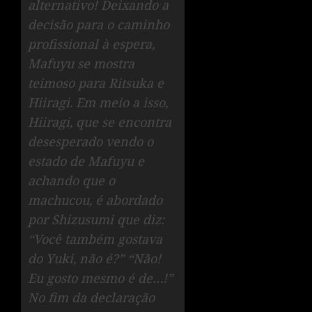
alternativo! Deixando a
decisão para o caminho
profissional à espera,
Mafuyu se mostra
teimoso para Ritsuka e
Hiiragi. Em meio a isso,
Hiiragi, que se encontra
desesperado vendo o
estado de Mafuyu e
achando que o
machucou, é abordado
por Shizusumi que diz:
“Você também gostava
do Yuki, não é?” “Não!
Eu gosto mesmo é de…!”
No fim da declaração