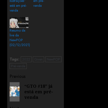
Ilustrações”
em pré-
está em pré-
venda
venda
Resumo da
live da
NewPOP
(02/12/2021)
Tags:
2022
Given
NewPOP
Pré-venda
Previous
“GTO #18” já
está em pré-
venda