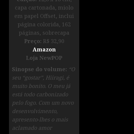
capa cartonada, miolo
em papel Offset, inclui
página colorida, 162
páginas, sobrecapa
Preço:
R$ 32,90
Amazon
Loja NewPOP
Sinopse do volume:
“O
seu “gostar”, Hiiragi, é
muito bonito. O meu já
está todo carbonizado
pelo fogo. Com um novo
desenvolvimento,
apresento-lhes o mais
aclamado amor