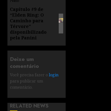
Next
Capítulo #9 de
“Elden Ring: O
Caminho para
Térvore”
disponibilizado
pela Panini
Deixe um
comentário
Você precisa fazer o
login
para publicar um
comentário.
RELATED NEWS