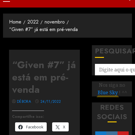
Home
2022
novembro
“Given #7” já está em pré-venda
PESQUISA
“Given #7” já
está em pré-
Nos siga no
venda
Blue Sky
! ^^
DÉBORA
24/11/2022
REDES
SOCIAIS
Compartilhe isso:
Facebook
X