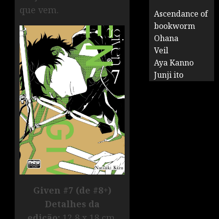
que vem.
Ascendance of
bookworm
Ohana
Veil
Aya Kanno
Junji ito
Given #7 (de #8+)
Detalhes da
edição:
12,8 x 18 cm,