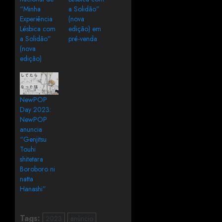
“Minha
a Solidão”
Experiência
(nova
Lésbica com
edição) em
a Solidão”
pré-venda
(nova
edição)
NewPOP
Day 2023:
NewPOP
anuncia
“Genjitsu
Touhi
shitetara
Boroboro ni
natta
Hanashi”
Tags:
2023
anúncio