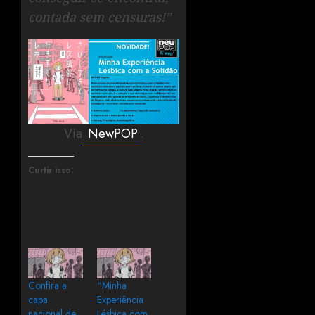
contada sem censuras!”
Via
NewPOP
.
Curtir isso:
Confira a
“Minha
capa
Experiência
nacional de
Lésbica com