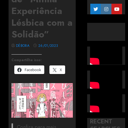
Experiência
Lésbica com a
Solidão”
DÉBORA
26/01/2023
Compartilhe isso:
Facebook
X
RECENT
Confira para mais