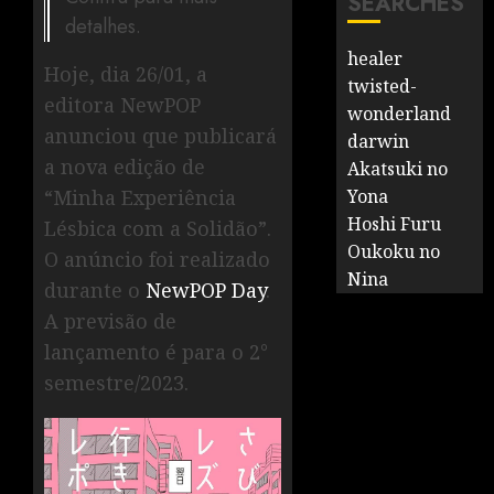
SEARCHES
detalhes.
healer
Hoje, dia 26/01, a
twisted-
editora NewPOP
wonderland
anunciou que publicará
darwin
a nova edição de
Akatsuki no
“Minha Experiência
Yona
Hoshi Furu
Lésbica com a Solidão”.
Oukoku no
O anúncio foi realizado
Nina
durante o
NewPOP Day
.
A previsão de
lançamento é para o 2°
semestre/2023.