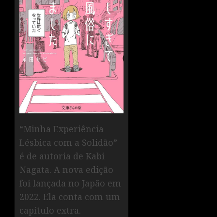
“Minha Experiência
Lésbica com a Solidão”
é de autoria de Kabi
Nagata. A nova edição
foi lançada no Japão em
2022. Ela conta com um
capítulo extra.