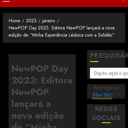
Home
2023
janeiro
NewPOP Day 2023: Editora NewPOP lançará a nova
edição de “Minha Experiência Lésbica com a Solidão”
PESQUISA
NewPOP Day
2023: Editora
Nos siga no
NewPOP
Blue Sky
! ^^
lançará a
REDES
nova edição
SOCIAIS
de “Minha