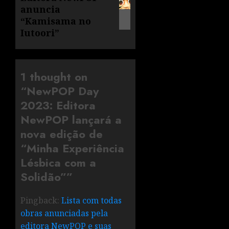
anuncia
“Kamisama no
Iutoori”
1 thought on
“
NewPOP Day
2023: Editora
NewPOP lançará a
nova edição de
“Minha Experiência
Lésbica com a
Solidão”
”
Pingback:
Lista com todas
obras anunciadas pela
editora NewPOP e suas