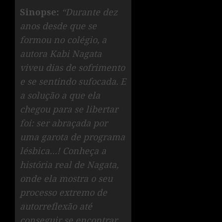
Sinopse:
“Durante dez
anos desde que se
formou no colégio, a
autora Kabi Nagata
viveu dias de sofrimento
e se sentindo sufocada. E
a solução a que ela
chegou para se libertar
foi: ser abraçada por
uma garota de programa
lésbica…! Conheça a
história real de Nagata,
onde ela mostra o seu
processo extremo de
autorreflexão até
conseguir se encontrar,