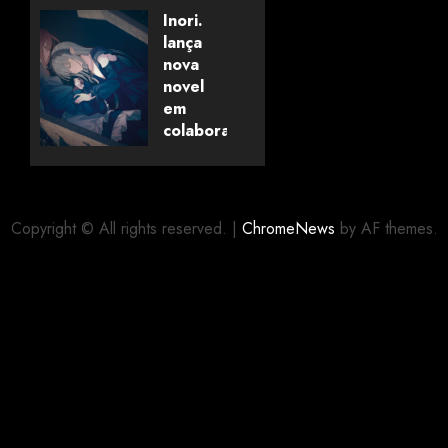
Savanaclaw~”
Inori.
anunciado
lança
pela
nova
Universo
novel
dos
em
Livros
colaboração
com
editora
06/08/2026
0
alemã
Copyright © All rights reserved.
|
ChromeNews
by AF themes.
06/08/2026
0