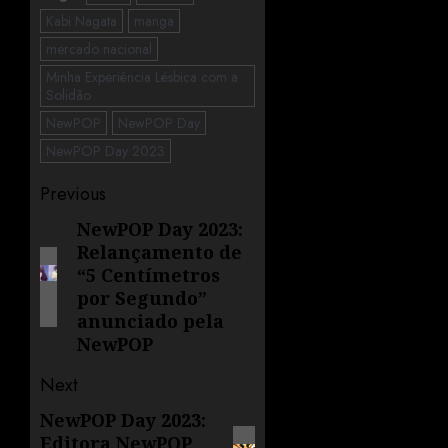
Kabi Nagata
manga
mercado nacional
Minha Experiência Lésbica com a
Solidão
NewPOP
NewPOP Day
NewPOP Day 2023
Previous
NewPOP Day 2023:
Relançamento de
“5 Centímetros
por Segundo”
anunciado pela
NewPOP
Next
NewPOP Day 2023:
Editora NewPOP