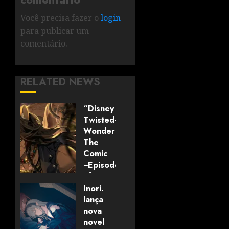
Você precisa fazer o
login
para publicar um
comentário.
RELATED NEWS
“Disney
Twisted-
Wonderland:
The
Comic
~Episode
of
Savanaclaw~”
Inori.
anunciado
lança
pela
nova
Universo
novel