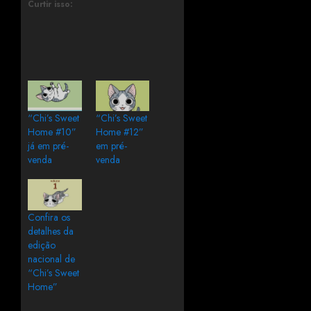
Curtir isso:
“Chi’s Sweet
“Chi’s Sweet
Home #10”
Home #12”
já em pré-
em pré-
venda
venda
Confira os
detalhes da
edição
nacional de
“Chi’s Sweet
Home”