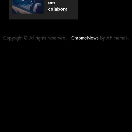
dos
em
Livros
colaboração
com
editora
06/08/2026
0
alemã
Copyright © All rights reserved.
|
ChromeNews
by AF themes.
06/08/2026
0