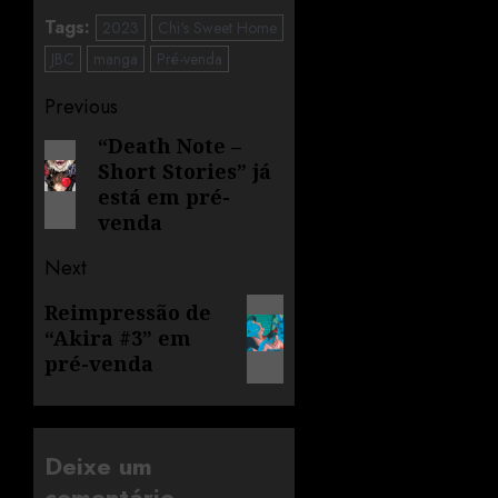
Tags:
2023
Chi's Sweet Home
JBC
manga
Pré-venda
Previous
“Death Note –
Short Stories” já
está em pré-
venda
Next
Reimpressão de
“Akira #3” em
pré-venda
Deixe um
comentário