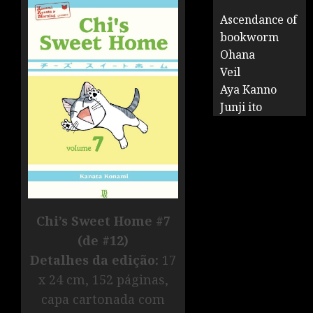
Ascendance of
bookworm
Ohana
Veil
Aya Kanno
Junji ito
Chi’s Sweet Home #7
(de #12)
Detalhes da edição:
17
x 24 cm, 152 páginas,
capa cartonada com