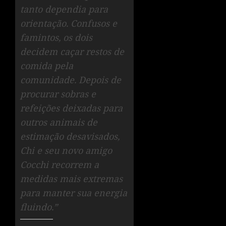
tanto dependia para
orientação. Confusos e
famintos, os dois
decidem caçar restos de
comida pela
comunidade. Depois de
procurar sobras e
refeições deixadas para
outros animais de
estimação desavisados,
Chi e seu novo amigo
Cocchi recorrem a
medidas mais extremas
para manter sua energia
fluindo.”