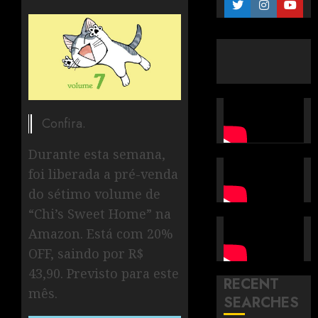
Confira.
Durante esta semana,
foi liberada a pré-venda
do sétimo volume de
“Chi’s Sweet Home” na
Amazon. Está com 20%
OFF, saindo por R$
43,90. Previsto para este
RECENT
mês.
SEARCHES