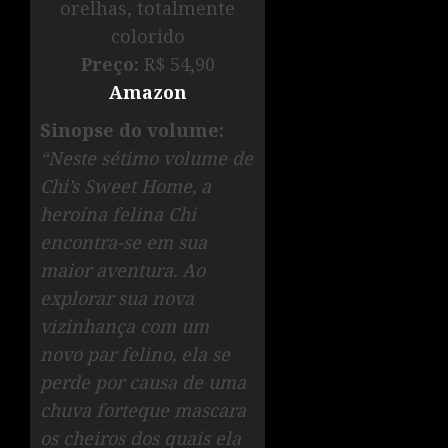
orelhas, totalmente
colorido
Preço:
R$ 54,90
Amazon
Sinopse do volume:
“Neste sétimo volume de
Chi’s Sweet Home, a
heroína felina Chi
encontra-se em sua
maior aventura. Ao
explorar sua nova
vizinhança com um
novo par felino, ela se
perde por causa de uma
chuva forteque mascara
os cheiros dos quais ela