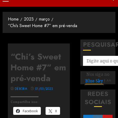
Home
2023
março
“Chi’s Sweet Home #7” em pré-venda
PESQUISA
“Chi’s Sweet
Home #7” em
Nos siga no
pré-venda
Blue Sky
! ^^
DÉBORA
01/03/2023
REDES
SOCIAIS
Compartilhe isso:
Facebook
X