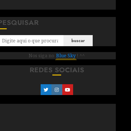
PESQUISAR
buscar
Nos siga no
Blue Sky
! ^^
REDES SOCIAIS