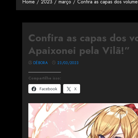
Home
2023
março
Confira as capas dos volumes
Confira as capas dos v
Apaixonei pela Vilã!”
DÉBORA
23/03/2023
Compartilhe isso:
Facebook
X