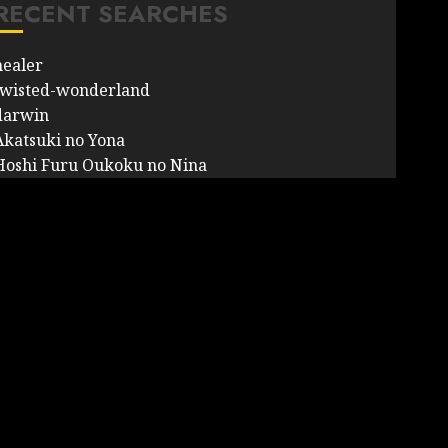
RECENT SEARCHES
healer
twisted-wonderland
darwin
Akatsuki no Yona
Hoshi Furu Oukoku no Nina