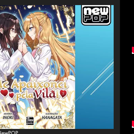
NewPOP
.