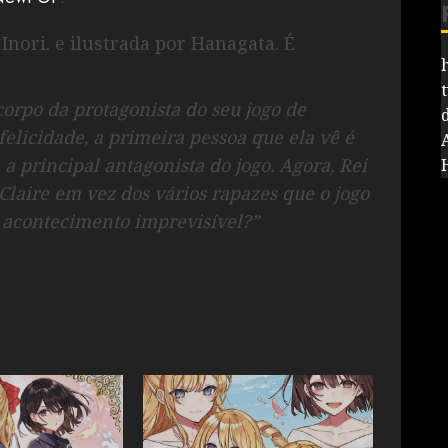
 Inori. e ilustrada por Hanagata. É
orpo da protagonista do seu jogo de
felicidade, a primeira pessoa que ela vê é
 a principal antagonista do jogo. Agora, Rei
laire em vez dos vários rapazes que o jogo
e acontecimento imprevisível?”