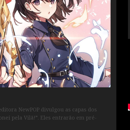
a editora NewPOP divulgou as capas dos
nei pela Vilã!”. Eles entrarão em pré-