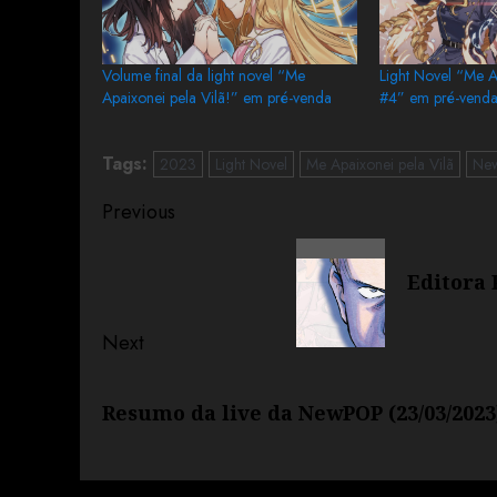
Volume final da light novel “Me
Light Novel “Me A
Apaixonei pela Vilã!” em pré-venda
#4” em pré-vend
Tags:
2023
Light Novel
Me Apaixonei pela Vilã
Ne
Previous
Editora 
Next
Resumo da live da NewPOP (23/03/2023