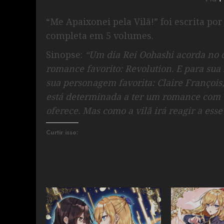
“Me Apaixonei pela Vilã!” foi escrita por
completa em 5 volumes.
Sinopse:
“Um dia Rei Oohashi acorda no c
romance favorito: Revolution. E para sua 
sua personagem favorita: Claire François,
está determinada a ter um romance com C
oferece. Mas como a vilã irá reagir a ess
Curtir isso: