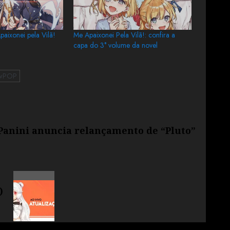
paixonei pela Vilã!
Me Apaixonei Pela Vilã!: confira a
a
capa do 3° volume da novel
wPOP
Panini anuncia relançamento de “Pluto”
)