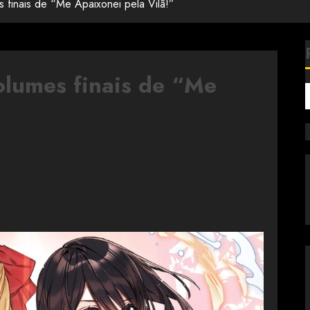
 finais de “Me Apaixonei pela Vilã!”
olumes finais de “Me