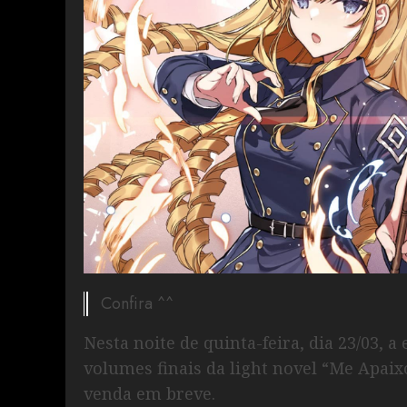
Confira ^^
Nesta noite de quinta-feira, dia 23/03, 
volumes finais da light novel “Me Apaixo
venda em breve.