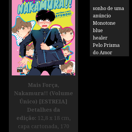
sonho de uma
anúncio
Monotone
blue
healer
Pelo Prisma
do Amor
Mais Força,
Nakamura!! (Volume
Único) [ESTREIA]
Detalhes da
edição:
12,8 x 18 cm,
capa cartonada, 170