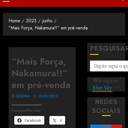
Home
2023
junho
“Mais Força, Nakamura!!” em pré-venda
PESQUISA
“Mais Força,
Nakamura!!”
Nos siga no
em pré-venda
Blue Sky
! ^^
DÉBORA
10/06/2023
REDES
SOCIAIS
Compartilhe isso:
Facebook
X