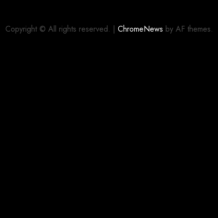
editora
Panini
Copyright © All rights reserved.
|
ChromeNews
by AF themes.
03/08/2026
0