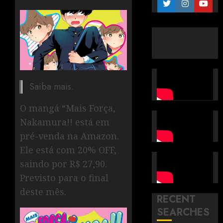
Saiba mais.
O mangá “Mais Força,
Nakamura!! está em
pré-venda na Amazon.
Ele está com 20% OFF,
saindo por R$ 27,90.
Previsto para o final
deste mês.
RECENT
SEARCHES