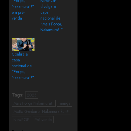
“Força,
NewPOP
Nakamura!!”
divulga a
em pré-
capa
venda
nacional de
“Mais Força,
Nakamura!!”
Confira a
capa
nacional de
“Força,
Nakamura!!”
Tags:
2023
Mais Força Nakamura!!
manga
Motto Ganbare! Nakamura-kun!!
NewPOP
Pré-venda