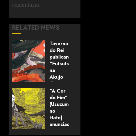
comentário.
RELATED NEWS
Taverna
do Rei
publicará
“Futsutsuka
na
Akujo
dewa
Gozaimasu
“A Cor
ga”
do Fim”
(mangá)
(Usuzumi
no
Hate)
05/08/2026
0
anunciado
pela