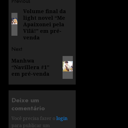
Previous
Volume final da
light novel “Me
Apaixonei pela
Vilã!” em pré-
venda
Next
Manhwa
“Navillera #1”
em pré-venda
Deixe um
comentário
Você precisa fazer o
login
para publicar um