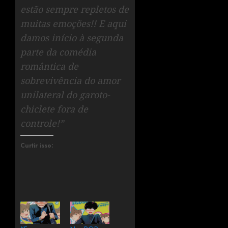
estão sempre repletos de
muitas emoções!! E aqui
damos início à segunda
parte da comédia
romântica de
sobrevivência do amor
unilateral do garoto-
chiclete fora de
controle!”
Curtir isso: