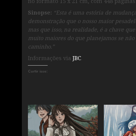
no formato 15 x 21 cm, com 448 páginas 
Sinopse:
“Esta é uma estória de mudanç
demonstração que o nosso maior pesadelo 
mas que isso, na realidade, é a chave q
muito maiores do que planejamos se não 
caminho.”
Informações via
JBC
.
Curtir isso: