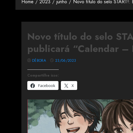
Home
2023
junho
Novo título do selo START!: 
Novo título do selo ST
publicará “Calendar – 
DÉBORA
23/06/2023
Compartilhe isso:
Facebook
X