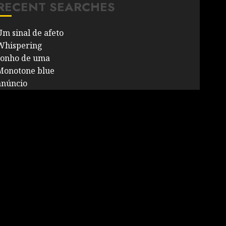
RECENT SEARCHES
Um sinal de afeto
Whispering
sonho de uma
Monotone blue
anúncio