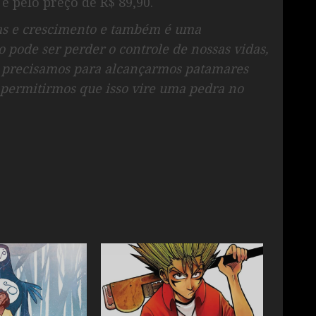
e pelo preço de R$ 89,90.
as e crescimento e também é uma
pode ser perder o controle de nossas vidas,
ue precisamos para alcançarmos patamares
permitirmos que isso vire uma pedra no