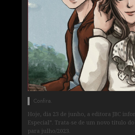
Confira.
Hoje, dia 23 de junho, a editora JBC in
Especial”. Trata-se de um novo título d
para julho/2023.