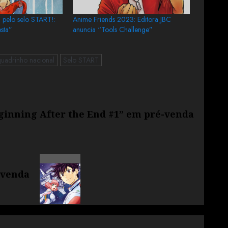
C pelo selo START!:
Anime Friends 2023: Editora JBC
esta”
anuncia “Tools Challenge”
quadrinho nacional
Selo START
ginning After the End #1” em pré-venda
-venda