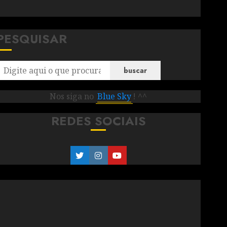
PESQUISAR
buscar
Nos siga no
Blue Sky
! ^^
REDES SOCIAIS