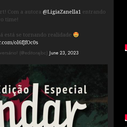
art! Com a autora
@LigiaZanella1
entrando
ro time!
já está se tornando realidade
r.com/ol6fJfOc0s
versário! (@editorajbc)
June 23, 2023