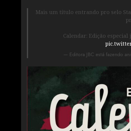
Mais um título entrando pro selo St
p
Calendar: Edição especial 
pic.twitte
— Editora JBC está fazendo ani