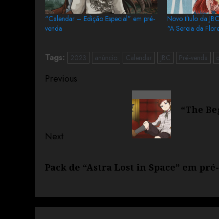
“Calendar – Edição Especial” em pré-
Novo título da JB
venda
“A Sereia da Flor
Tags:
2023
anúncio
Calendar
JBC
Pré-venda
Previous
“The Be
Next
Pack de “Astra Lost in Space” em pré