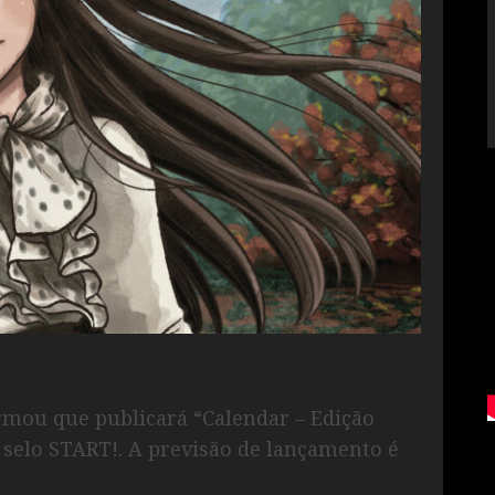
formou que publicará “Calendar – Edição
o selo START!. A previsão de lançamento é