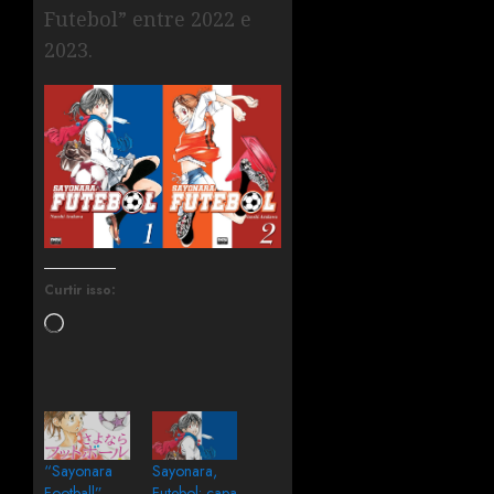
Futebol” entre 2022 e
2023.
Curtir isso:
“Sayonara
Sayonara,
Football”
Futebol: capa