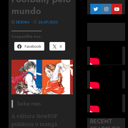
mundo
DÉBORA
26/07/2023
Compartilhe isso:
Facebook
X
Saiba mais.
A editora NewPOP
RECENT
publicou o mangá