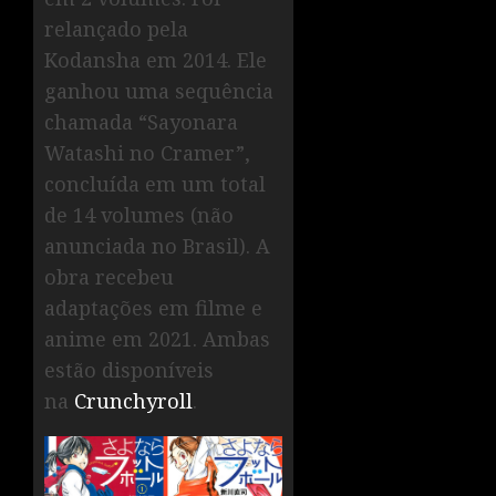
relançado pela
Kodansha em 2014. Ele
ganhou uma sequência
chamada “Sayonara
Watashi no Cramer”,
concluída em um total
de 14 volumes (não
anunciada no Brasil). A
obra recebeu
adaptações em filme e
anime em 2021. Ambas
estão disponíveis
na
Crunchyroll
.