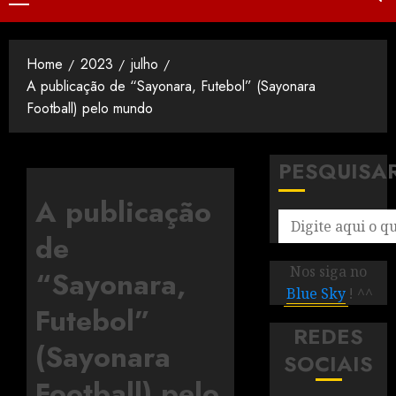
Home
2023
julho
A publicação de “Sayonara, Futebol” (Sayonara
Football) pelo mundo
PESQUISA
A publicação
de
Nos siga no
“Sayonara,
Blue Sky
! ^^
Futebol”
REDES
(Sayonara
SOCIAIS
Football) pelo