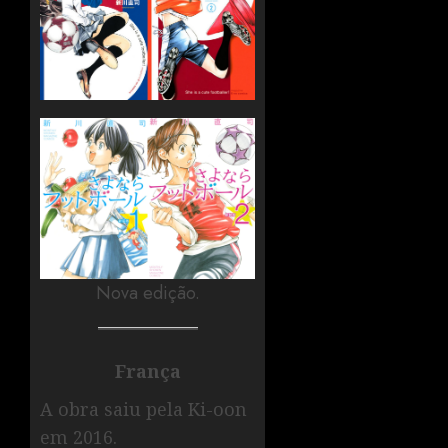
Nova edição.
França
A obra saiu pela Ki-oon
em 2016.