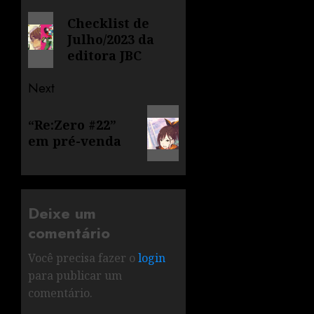
Checklist de
Julho/2023 da
editora JBC
Next
“Re:Zero #22”
em pré-venda
Deixe um
comentário
Você precisa fazer o
login
para publicar um
comentário.