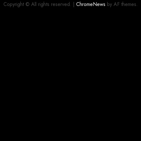
0
Copyright © All rights reserved.
|
ChromeNews
by AF themes.