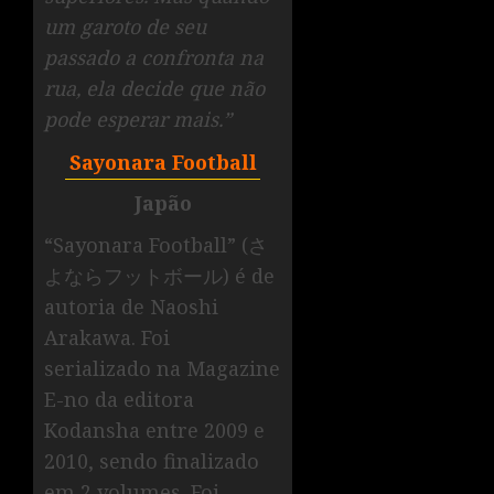
um garoto de seu
passado a confronta na
rua, ela decide que não
pode esperar mais.”
Sayonara Football
Japão
“Sayonara Football” (さ
よならフットボール) é de
autoria de Naoshi
Arakawa. Foi
serializado na Magazine
E-no da editora
Kodansha entre 2009 e
2010, sendo finalizado
em 2 volumes. Foi