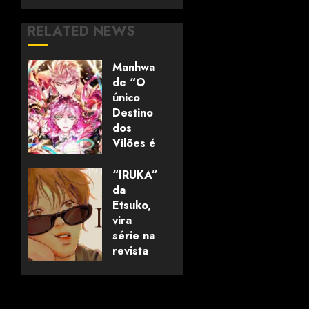
RELATED NEWS
Manhwa
de “O
único
Destino
dos
Vilões é
a
Morte”
“IRUKA”,
termina
da
na
Etsuko,
Coreia
vira
do Sul
série na
revista
MANGABU!
19/07/2026
0
18/07/2026