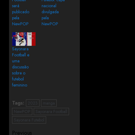
será
nacional
publicado
divulgada
pela
pela
NewPOP
NewPOP
Sayonara
Football e
uma
discussão
sobre o
futebol
feminino
Tags:
2023
manga
NewPOP
Sayonara Football
Sayonara Futebol
Previous