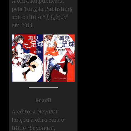
A obra foi publicada
pela Tong Li Publishing
sob o título “再見足球”
em 2011.
Brasil
A editora NewPOP
lançou a obra com o
título “Sayonara,