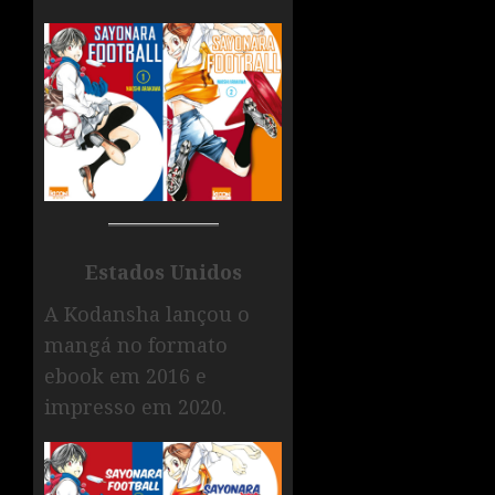
Estados Unidos
A Kodansha lançou o
mangá no formato
ebook em 2016 e
impresso em 2020.