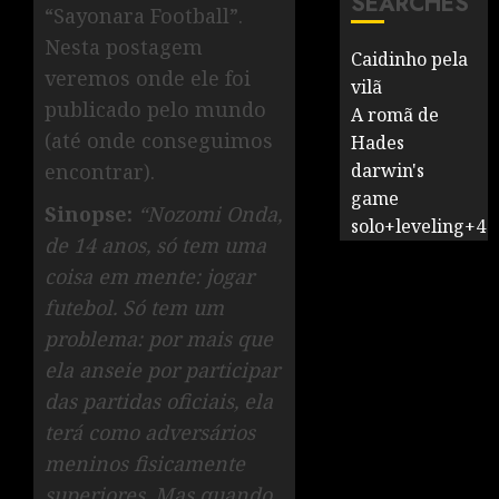
SEARCHES
“Sayonara Football”.
Nesta postagem
Caidinho pela
veremos onde ele foi
vilã
publicado pelo mundo
A romã de
(até onde conseguimos
Hades
encontrar).
darwin's
game
Sinopse:
“Nozomi Onda,
solo+leveling+4
de 14 anos, só tem uma
coisa em mente: jogar
futebol. Só tem um
problema: por mais que
ela anseie por participar
das partidas oficiais, ela
terá como adversários
meninos fisicamente
superiores. Mas quando