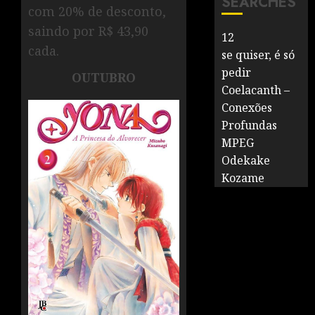
SEARCHES
com 20% de desconto,
saindo por R$ 43,90
12
cada.
se quiser, é só
pedir
OUTUBRO
Coelacanth –
Conexões
Profundas
MPEG
Odekake
Kozame