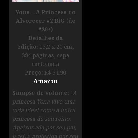
Yona – A Princesa do
Alvorecer #2 BIG (de
#20+)
Detalhes da
edição:
13,2 x 20 cm,
384 páginas, capa
cartonada
Preço:
R$ 54,90
Amazon
Sinopse do volume:
“A
princesa Yona vive uma
vida ideal como a única
princesa de seu reino.
Apaixonada por seu pai,
o rei, e protegida por seu