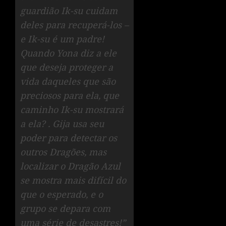
guardião Ik-su cuidam
deles para recuperá-los –
e Ik-su é um padre!
Quando Yona diz a ele
que deseja proteger a
vida daqueles que são
preciosos para ela, que
caminho Ik-su mostrará
a ela? . Gija usa seu
poder para detectar os
outros Dragões, mas
localizar o Dragão Azul
se mostra mais difícil do
que o esperado, e o
grupo se depara com
uma série de desastres!”