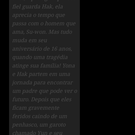
fiel guarda Hak, ela
aprecia o tempo que
passa com o homem que
ama, Su-won. Mas tudo
muda em seu
aniversário de 16 anos,
quando uma tragédia
atinge sua família! Yona
e Hak partem em uma
jornada para encontrar
um padre que pode ver o
futuro. Depois que eles
ficam gravemente
feridos caindo de um
penhasco, um garoto
chamado Yun e seu