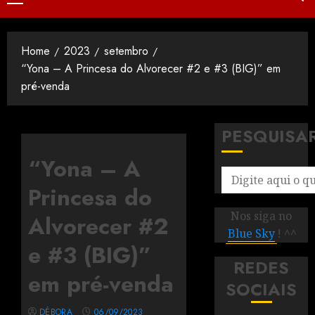
Home
2023
setembro
“Yona – A Princesa do Alvorecer #2 e #3 (BIG)” em
pré-venda
PESQUISA
“Yona – A
Princesa do
Nos siga no
Alvorecer #2
Blue Sky
! ^^
e #3 (BIG)”
REDES
em pré-venda
SOCIAIS
DÉBORA
06/09/2023