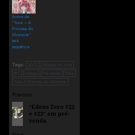
Anime de
“Yona – A
Princesa do
Alvorecer”
terá
sequência
Tags:
2023
Akatsuki no Yona
JBC
manga
Pré-venda
Yona
Yona A Princesa do Alvorecer
Previous
“Edens Zero #22
e #23” em pré-
venda
Next