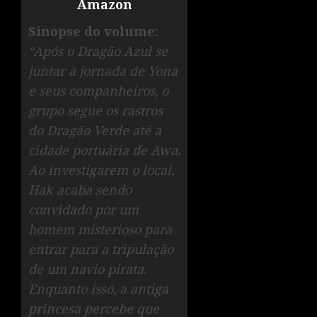
Amazon
Sinopse do volume:
“Após o Dragão Azul se
juntar à jornada de Yona
e seus companheiros, o
grupo segue os rastros
do Dragão Verde até a
cidade portuária de Awa.
Ao investigarem o local,
Hak acaba sendo
convidado por um
homem misterioso para
entrar para a tripulação
de um navio pirata.
Enquanto isso, a antiga
princesa percebe que