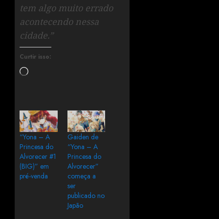
tem algo muito errado
acontecendo nessa
cidade.”
Curtir isso:
“Yona – A
Gaiden de
Princesa do
“Yona – A
Alvorecer #1
Princesa do
(BIG)” em
Alvorecer”
pré-venda
começa a
ser
publicado no
Japão