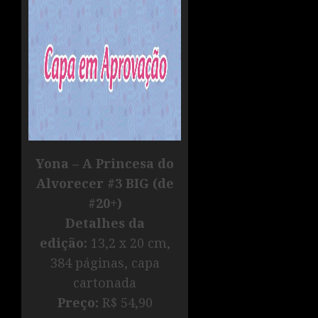
Yona – A Princesa do
Alvorecer #3 BIG (de
#20+)
Detalhes da
edição:
13,2 x 20 cm,
384 páginas, capa
cartonada
Preço:
R$ 54,90