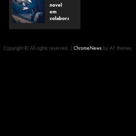
Universo
novel
dos
em
Livros
colaboração
com
editora
06/08/2026
0
alemã
Copyright © All rights reserved.
|
ChromeNews
by AF themes.
06/08/2026
0