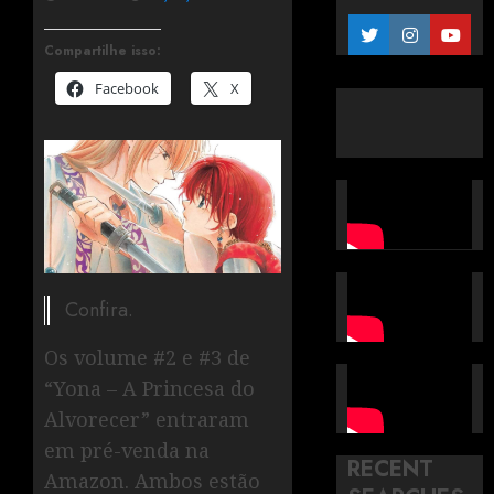
Compartilhe isso:
Facebook
X
Confira.
Os volume #2 e #3 de
“Yona – A Princesa do
Alvorecer” entraram
em pré-venda na
RECENT
Amazon. Ambos estão