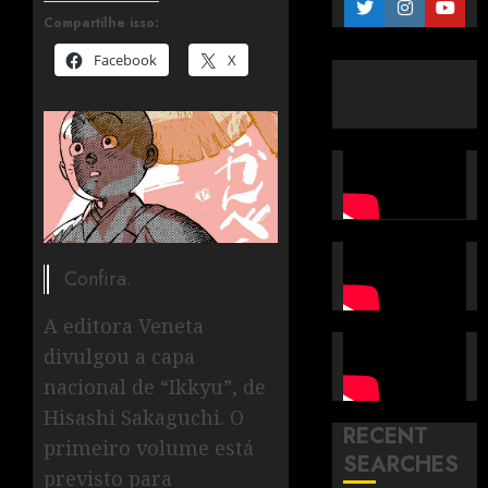
Compartilhe isso:
Facebook
X
Confira.
A editora Veneta
divulgou a capa
nacional de “Ikkyu”, de
Hisashi Sakaguchi. O
RECENT
primeiro volume está
SEARCHES
previsto para