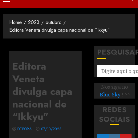
Home
2023
outubro
Editora Veneta divulga capa nacional de “Ikkyu”
PESQUISA
Editora
Veneta
Nos siga no
divulga capa
Blue Sky
! ^^
nacional de
REDES
“Ikkyu”
SOCIAIS
DÉBORA
07/10/2023