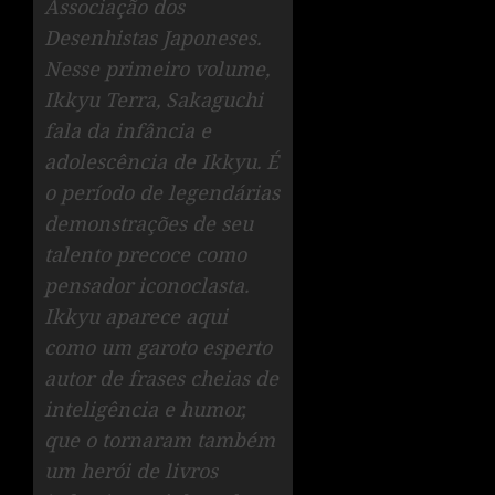
Associação dos
Desenhistas Japoneses.
Nesse primeiro volume,
Ikkyu Terra, Sakaguchi
fala da infância e
adolescência de Ikkyu. É
o período de legendárias
demonstrações de seu
talento precoce como
pensador iconoclasta.
Ikkyu aparece aqui
como um garoto esperto
autor de frases cheias de
inteligência e humor,
que o tornaram também
um herói de livros