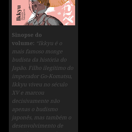
Sinopse do
volume:
“Ikkyu é o
mais famoso monge
budista da história do
Japão. Filho ilegítimo do
imperador Go-Komatsu,
Ikkyu viveu no século
XV e marcou
decisivamente não
apenas o budismo
japonês, mas também o
desenvolvimento de