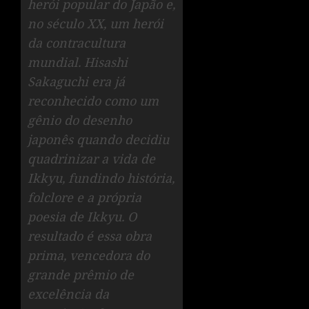
herói popular do Japão e,
no século XX, um herói
da contracultura
mundial. Hisashi
Sakaguchi era já
reconhecido como um
gênio do desenho
japonês quando decidiu
quadrinizar a vida de
Ikkyu, fundindo história,
folclore e a própria
poesia de Ikkyu. O
resultado é essa obra
prima, vencedora do
grande prêmio de
excelência da