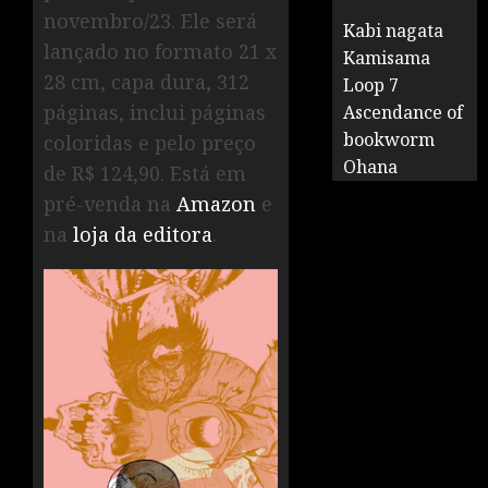
novembro/23. Ele será
Kabi nagata
lançado no formato 21 x
Kamisama
28 cm, capa dura, 312
Loop 7
páginas, inclui páginas
Ascendance of
bookworm
coloridas e pelo preço
Ohana
de R$ 124,90. Está em
pré-venda na
Amazon
e
na
loja da editora
.