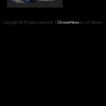
com
editora
06/08/2026
0
alemã
Copyright © All rights reserved.
|
ChromeNews
by AF themes.
06/08/2026
0