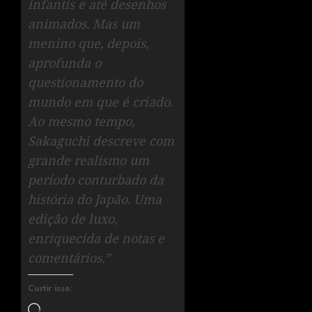
infantis e até desenhos
animados. Mas um
menino que, depois,
aprofunda o
questionamento do
mundo em que é criado.
Ao mesmo tempo,
Sakaguchi descreve com
grande realismo um
período conturbado da
história do Japão. Uma
edição de luxo,
enriquecida de notas e
comentários.”
Curtir isso: