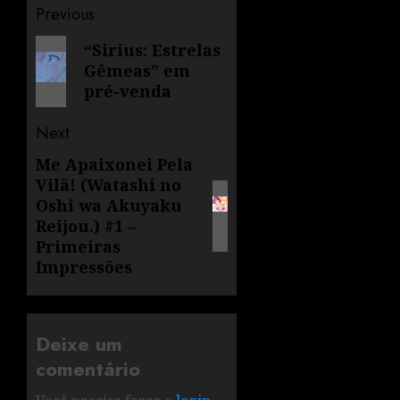
Previous
“Sirius: Estrelas
Gêmeas” em
pré-venda
Next
Me Apaixonei Pela
Vilã! (Watashi no
Oshi wa Akuyaku
Reijou.) #1 –
Primeiras
Impressões
Deixe um
comentário