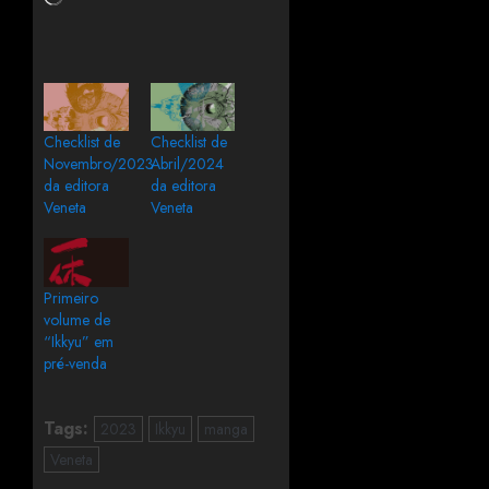
Checklist de
Checklist de
Novembro/2023
Abril/2024
da editora
da editora
Veneta
Veneta
Primeiro
volume de
“Ikkyu” em
pré-venda
Tags:
2023
Ikkyu
manga
Veneta