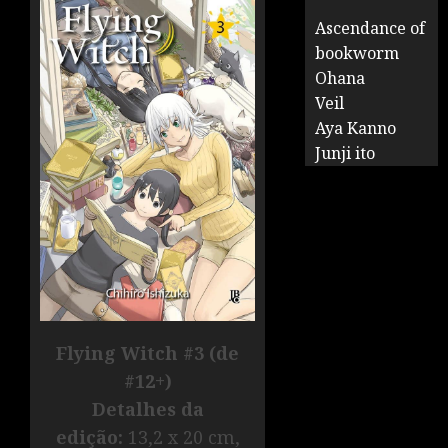
Ascendance of
bookworm
Ohana
Veil
Aya Kanno
Junji ito
Flying Witch #3 (de
#12+)
Detalhes da
edição:
13,2 x 20 cm,