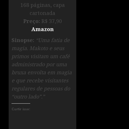
168 páginas, capa
cartonada
Preço:
R$ 37,90
Amazon
Sinopse:
“Uma fatia de
magia. Makoto e seus
primos visitam um café
administrado por uma
bruxa envolta em magia
e que recebe visitantes
regulares de pessoas do
“outro lado”.”
Curtir isso: