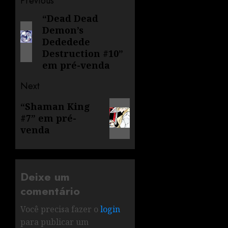
Previous
“Dead Dead
Demon’s
Dededede
Destruction #10”
em pré-venda
Next
“Shaman King
#7” em pré-
venda
Deixe um
comentário
Você precisa fazer o
login
para publicar um