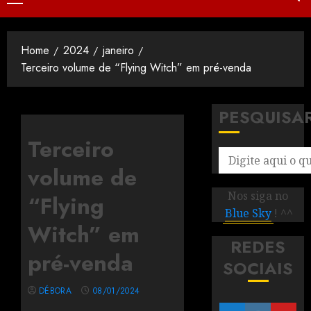
Home
2024
janeiro
Terceiro volume de “Flying Witch” em pré-venda
PESQUISA
Terceiro
volume de
Nos siga no
“Flying
Blue Sky
! ^^
Witch” em
REDES
pré-venda
SOCIAIS
DÉBORA
08/01/2024