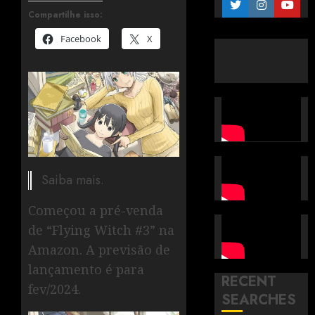
Compartilhe isso:
Facebook
X
Saiba mais.
Começou a pré-venda
de “Flying Witch #3” na
Amazon. A previsão de
lançamento é para
RECENT
fev/2024.
SEARCHES