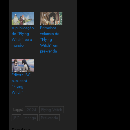
A publicação
Primeiros
de “Flying
volumes de
Witch” pelo
“Flying
mundo
Witch” em
pré-venda
Editora JBC
publicará
“Flying
Witch”
Tags:
2024
Flying Witch
JBC
manga
Pré-venda