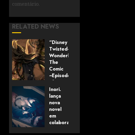
comentário.
RELATED NEWS
“Disney
Twisted-
Wonderland:
The
Comic
~Episode
of
Savanaclaw~”
Inori.
anunciado
lança
pela
nova
Universo
novel
dos
em
Livros
colaboração
com