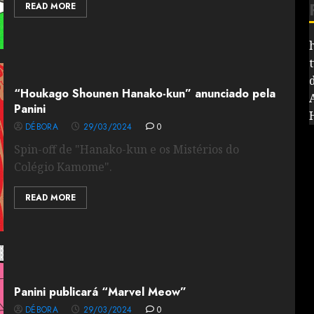
READ MORE
“Houkago Shounen Hanako-kun” anunciado pela
Panini
DÉBORA
29/03/2024
0
Spin-off de "Hanako-kun e os Mistérios do
Colégio Kamome".
READ MORE
Panini publicará “Marvel Meow”
DÉBORA
29/03/2024
0