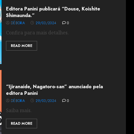
Editora Panini publicará “Douse, Koishite
Shimaunda.”
DÉBORA
29/03/2024
0
Confira para mais detalhes.
READ MORE
“Ijiranaide, Nagatoro-san” anunciado pela
editora Panini
DÉBORA
29/03/2024
0
Saiba mais.
READ MORE