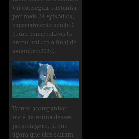
vai conseguir sustentar
por mais 24 episódios,
especialmente sendo 2
cours consecutivos (o
anime vai até o final de
setembro/2024).
Vamos acompanhar
mais da rotina desses
personagens, já que
agora que eles saíram