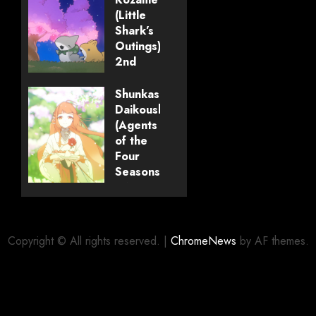
(Little
Shark’s
Outings)
2nd
Season
#1 –
Shunkashuutou
Primeiras
Daikousha
Impressões
(Agents
of the
Four
12/04/2026
0
Seasons)
#1 –
Primeiras
Impressões
Copyright © All rights reserved.
|
ChromeNews
by AF themes.
29/03/2026
2