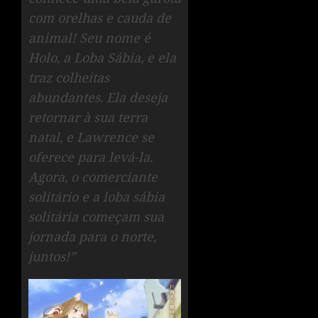
com orelhas e cauda de
animal! Seu nome é
Holo, a Loba Sábia, e ela
traz colheitas
abundantes. Ela deseja
retornar à sua terra
natal, e Lawrence se
oferece para levá-la.
Agora, o comerciante
solitário e a loba sábia
solitária começam sua
jornada para o norte,
juntos!”