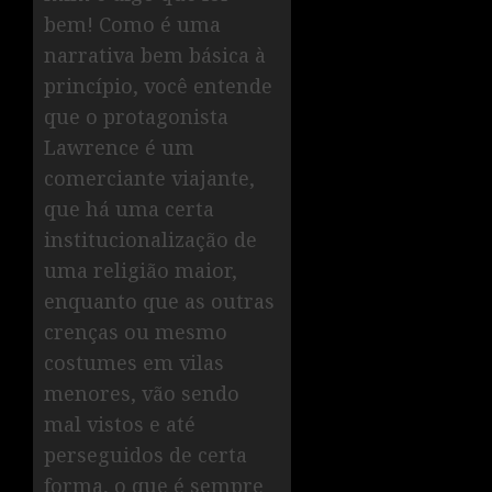
bem! Como é uma
narrativa bem básica à
princípio, você entende
que o protagonista
Lawrence é um
comerciante viajante,
que há uma certa
institucionalização de
uma religião maior,
enquanto que as outras
crenças ou mesmo
costumes em vilas
menores, vão sendo
mal vistos e até
perseguidos de certa
forma, o que é sempre