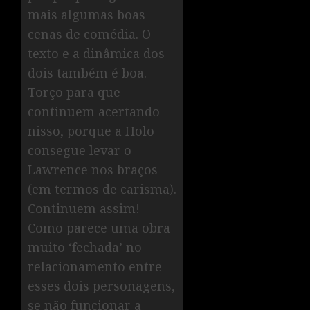
mais algumas boas
cenas de comédia. O
texto e a dinâmica dos
dois também é boa.
Torço para que
continuem acertando
nisso, porque a Holo
consegue levar o
Lawrence nos braços
(em termos de carisma).
Continuem assim!
Como parece uma obra
muito ‘fechada’ no
relacionamento entre
esses dois personagens,
se não funcionar a