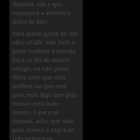
daquela vila e que
começará a aventura
deles de fato…
Para quem gosta de um
slice of life
, vale bem a
pena conferir a estreia.
Para os fãs do anime
antigo, eu não posso
dizer nem que está
melhor ou que está
pior, mas digo que pelo
menos está mais
bonito. E para os
demais, acho que vale
pelo menos a regra de
três primeiros