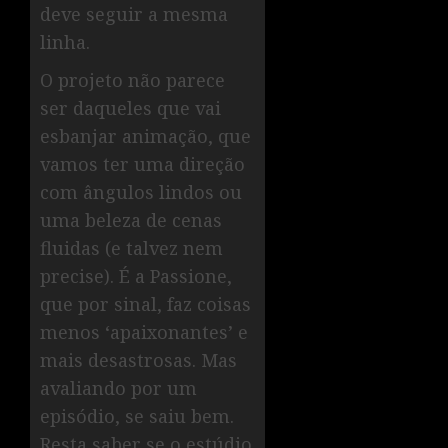
deve seguir a mesma
linha.
O projeto não parece
ser daqueles que vai
esbanjar animação, que
vamos ter uma direção
com ângulos lindos ou
uma beleza de cenas
fluidas (e talvez nem
precise). É a Passione,
que por sinal, faz coisas
menos ‘apaixonantes’ e
mais desastrosas. Mas
avaliando por um
episódio, se saiu bem.
Resta saber se o estúdio