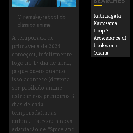
SEARCHES
Kabi nagata
O remake/reboot do
Kamisama
clássico anime.
Loop 7
A temporada de
Ascendance of
bookworm
primavera de 2024
Ohana
começou, infelizmente
logo no 1º dia de abril,
já que odeio quando
isso acontece (deveria
ser proibido anime
estrear nos primeiros 5
dias de cada
temporada), mas
enfim… Estreou a nova
adaptação de “Spice and