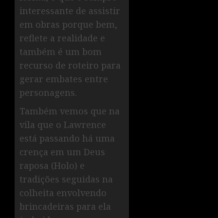
interessante de assistir
em obras porque bem,
reflete a realidade e
também é um bom
recurso de roteiro para
gerar embates entre
personagens.
Também vemos que na
vila que o Lawrence
está passando há uma
crença em um Deus
raposa (Holo) e
tradições seguidas na
colheita envolvendo
brincadeiras para ela