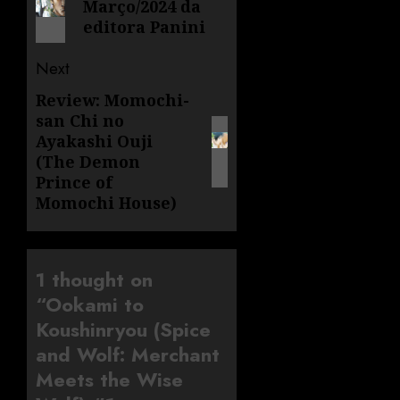
Março/2024 da
editora Panini
Next
Review: Momochi-
san Chi no
Ayakashi Ouji
(The Demon
Prince of
Momochi House)
1 thought on
“
Ookami to
Koushinryou (Spice
and Wolf: Merchant
Meets the Wise