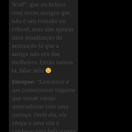
Wolf”, que eu brinco
com meus amigos que
não é um remake ou
reboot, mas sim apenas
uma atualização da
animação já que a
antiga não era das
melhores. Então vamos
lá, falar dele
Sinopse:
“Lawrence é
um comerciante viajante
que vende várias
mercadorias com uma
carroça. Certo dia, ele
chega a uma vila e
conhece uma bela garota