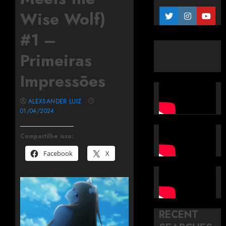
Wise Wolf)
#1 –
Primeiras
Impressões
ALEXSANDER LUIZ
01/04/2024
Compartilhe isso:
Facebook
X
RECENT