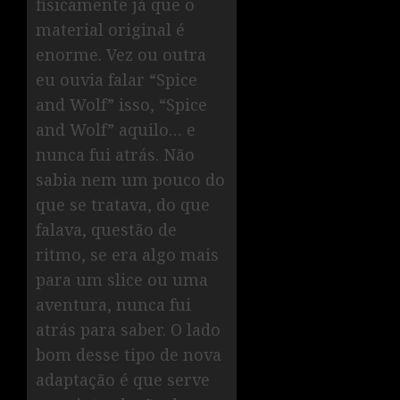
fisicamente já que o
material original é
enorme. Vez ou outra
eu ouvia falar “Spice
and Wolf” isso, “Spice
and Wolf” aquilo… e
nunca fui atrás. Não
sabia nem um pouco do
que se tratava, do que
falava, questão de
ritmo, se era algo mais
para um slice ou uma
aventura, nunca fui
atrás para saber. O lado
bom desse tipo de nova
adaptação é que serve