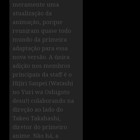
meramente uma
atualização da
animação, porque
reuniram quase todo
mundo da primeira
adaptação para essa
nova versão. A única
adição nos membros
principais da staff é o
Hijiri Sanpei (Watashi
no Yuri wa Oshigoto
desu!) colaborando na
direção ao lado do
Takeo Takahashi,
diretor do primeiro
anime. Não há, a