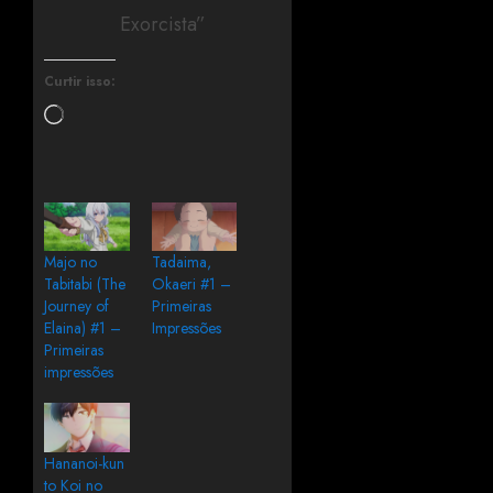
Exorcista”
Curtir isso:
Majo no
Tadaima,
Tabitabi (The
Okaeri #1 –
Journey of
Primeiras
Elaina) #1 –
Impressões
Primeiras
impressões
Hananoi-kun
to Koi no