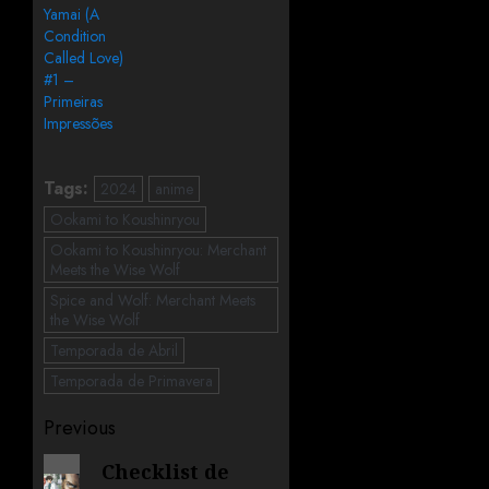
Yamai (A
Condition
Called Love)
#1 –
Primeiras
Impressões
Tags:
2024
anime
Ookami to Koushinryou
Ookami to Koushinryou: Merchant
Meets the Wise Wolf
Spice and Wolf: Merchant Meets
the Wise Wolf
Temporada de Abril
Temporada de Primavera
Previous
Checklist de