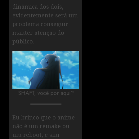
dinâmica dos dois,
evidentemente será um
problema conseguir
manter atenção do
público.
SHAFT, você por aqui?
Eu brinco que o anime
não é um remake ou
um reboot, e sim