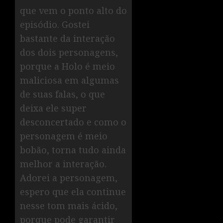
que vem o ponto alto do
episódio. Gostei
bastante da interação
dos dois personagens,
porque a Holo é meio
maliciosa em algumas
de suas falas, o que
deixa ele super
desconcertado e como o
personagem é meio
bobão, torna tudo ainda
melhor a interação.
Adorei a personagem,
espero que ela continue
nesse tom mais ácido,
porque pode garantir