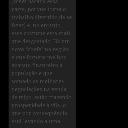
(achei bacana essa
parte, porque torna o
trabalho divertido de se
fazer) e, no entanto,
esse costume está mais
que desgastado. Há um
novo “chefe” na região
e que fornece melhor
aparato financeiro à
população e que
somado as melhores
negociações na venda
de trigo, estão trazendo
prosperidade à vila, o
que por consequência,
está levando a uma