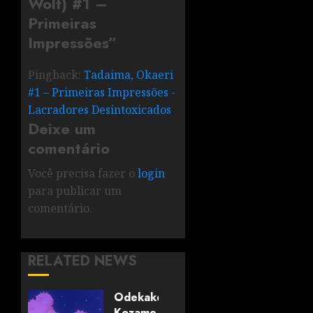
Wolf) #1 –
Primeiras
Impressões
”
Pingback:
Tadaima, Okaeri
#1 – Primeiras Impressões -
Lacradores Desintoxicados
Deixe um
comentário
Você precisa fazer o
login
para publicar um
comentário.
RELATED NEWS
Odekake
Kozame