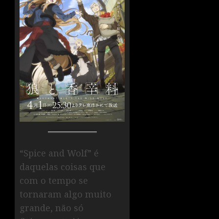
“Spice and Wolf” é
daquelas coisas que
com o tempo se
tornaram algo muito
grande, não só