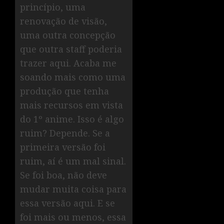
princípio, uma
renovação de visão,
uma outra concepção
que outra staff poderia
trazer aqui. Acaba me
soando mais como uma
produção que tenha
mais recursos em vista
do 1º anime. Isso é algo
ruim? Depende. Se a
primeira versão foi
ruim, aí é um mal sinal.
Se foi boa, não deve
mudar muita coisa para
essa versão aqui. E se
foi mais ou menos, essa