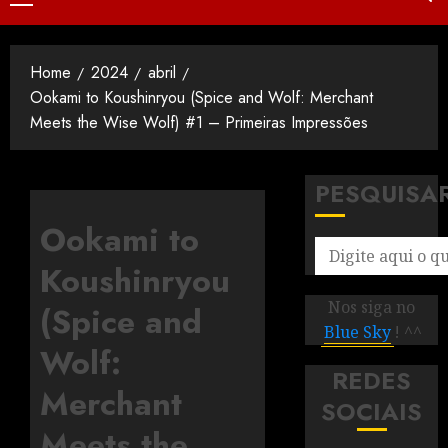
Home
2024
abril
Ookami to Koushinryou (Spice and Wolf: Merchant
Meets the Wise Wolf) #1 – Primeiras Impressões
PESQUISA
Ookami to
Koushinryou
Nos siga no
(Spice and
Blue Sky
! ^^
Wolf:
REDES
Merchant
SOCIAIS
Meets the