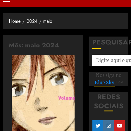
Home
2024
maio
PESQUISA
Mês:
maio 2024
Nos siga no
Blue Sky
! ^^
REDES
SOCIAIS