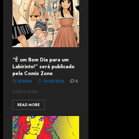
“É um Bom Dia para um
Labirinto!” será publicado
pela Comix Zone
DÉBORA
29/05/2024
0
Saiba mais.
READ MORE