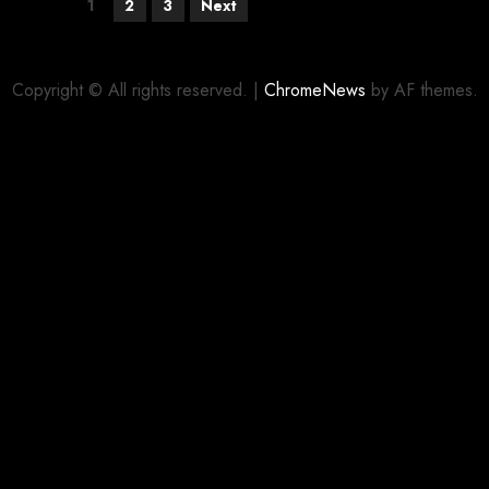
1
2
3
Next
Copyright © All rights reserved.
|
ChromeNews
by AF themes.