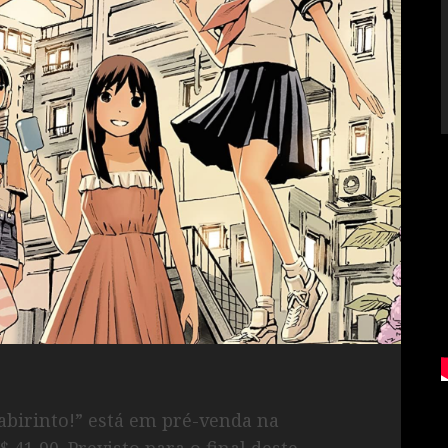
birinto!” está em pré-venda na
41,90. Previsto para o final deste