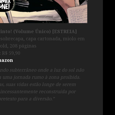
into! (Volume Único) [ESTREIA]
 sobrecapa, capa cartonada, miolo em
old, 208 páginas
:
R$ 59,90
azon
do subterrâneo onde a luz do sol não
 uma jornada rumo à zona proibida.
as, suas vidas estão longe de serem
 incessantemente reconstruída por
retexto para a diversão.”