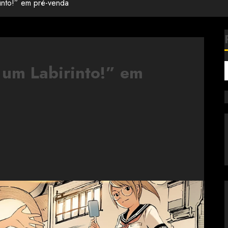
into!” em pré-venda
um Labirinto!” em