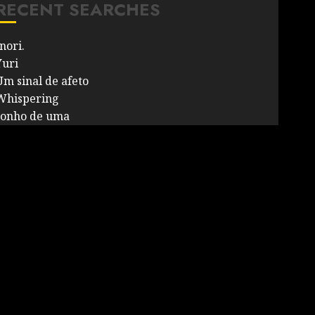
RECENT SEARCHES
nori.
Yuri
Um sinal de afeto
Whispering
sonho de uma