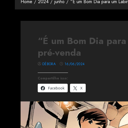
Home
2024
junho
“É um Bom Dia para um Labir
“É um Bom Dia para 
pré-venda
DÉBORA
16/06/2024
Compartilhe isso:
Facebook
X