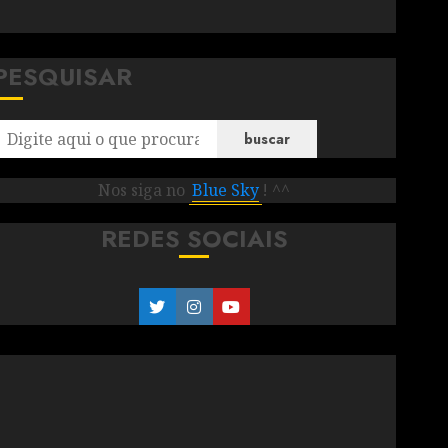
PESQUISAR
buscar
Nos siga no
Blue Sky
! ^^
REDES SOCIAIS