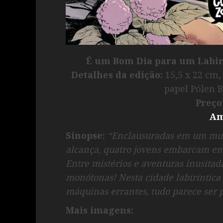
É um Bom Dia para um Labir
Detalhes da edição:
15,5 x 22 cm,
papel Pólen B
Preço
Am
Sinopse:
“Enclausuradas em um mun
alcança, quatro jovens embarcam em
Entre mistérios e aventuras inusitad
monótonas! Nesta cidade labiríntica
máquinas errantes, tudo parece ser p
Mais imagens: