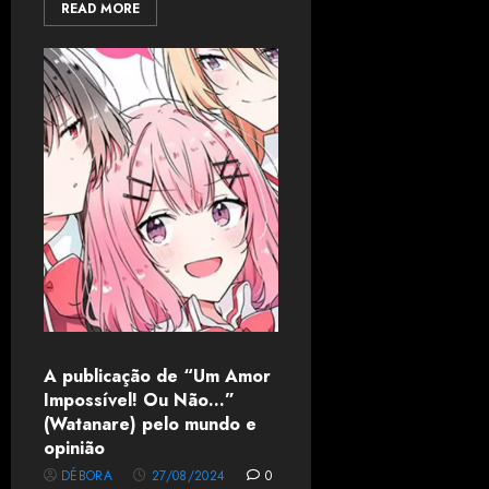
READ MORE
A publicação de “Um Amor
Impossível! Ou Não…”
(Watanare) pelo mundo e
opinião
DÉBORA
27/08/2024
0