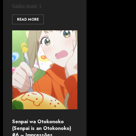
Saiba mais :)
READ MORE
Senpai wa Otokonoko
(Senpai is an Otokonoko)
#6 – Impressões