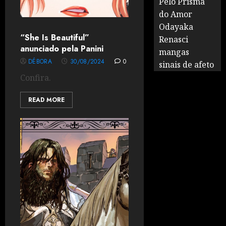
Pelo Prisma
do Amor
Odayaka
“She Is Beautiful”
Renasci
anunciado pela Panini
mangas
DÉBORA
30/08/2024
0
sinais de afeto
Confira.
READ MORE