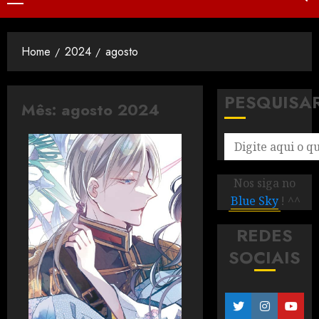
Home
2024
agosto
PESQUISA
Mês:
agosto 2024
Nos siga no
Blue Sky
! ^^
REDES
SOCIAIS