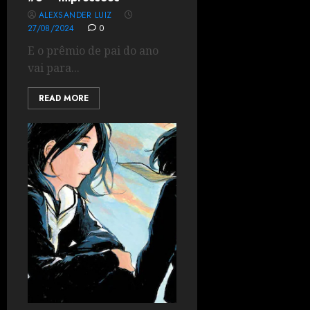
ALEXSANDER LUIZ
27/08/2024
0
E o prêmio de pai do ano
vai para...
READ MORE