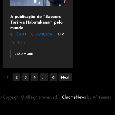
A publicação de “Saezuru
Tori wa Habatakanai” pelo
mundo
DÉBORA
27/08/2024
0
Confira.
READ MORE
1
2
3
4
…
6
Next
Copyright © All rights reserved.
|
ChromeNews
by AF themes.