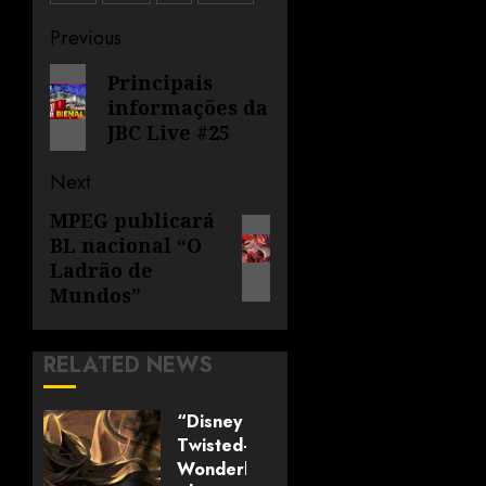
Previous
Principais
informações da
JBC Live #25
Next
MPEG publicará
BL nacional “O
Ladrão de
Mundos”
RELATED NEWS
“Disney
Twisted-
Wonderland: