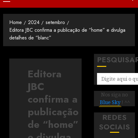
Home
2024
setembro
Editora JBC confirma a publicação de “home” e divulga
detalhes de “blanc”
PESQUISA
Editora
JBC
Nos siga no
confirma a
Blue Sky
! ^^
publicação
REDES
de “home”
SOCIAIS
e divulga