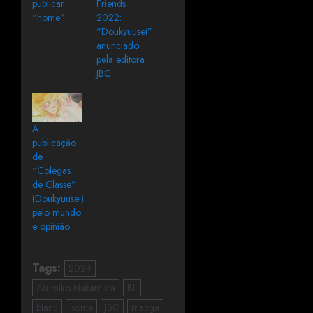
publicar
Friends
“home”
2022:
“Doukyuusei”
anunciado
pela editora
JBC
A
publicação
de
“Colegas
de Classe”
(Doukyuusei)
pelo mundo
e opinião
Tags:
2024
Asumiko Nakamura
BL
blanc
home
JBC
manga