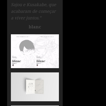
Sajou e Kusakabe, que
acabaram de começar
a viver juntos.”
blanc