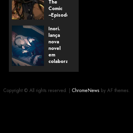
The
Comic
~Episode
of
Savanaclaw~”
Inori.
anunciado
lança
pela
nova
Universo
novel
dos
em
Livros
colaboração
com
editora
06/08/2026
0
alemã
Copyright © All rights reserved.
|
ChromeNews
by AF themes.
06/08/2026
0