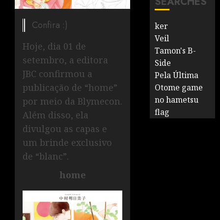
SEARCHES
Confira :)
ker
Veil
Hoje, dia 01 de
Tamon's B-
setembro, a editora
Side
JBC confirmou a
Pela Última
publicação de “home”
Otome game
no hametsu
por meio da Blymecon.
flag
Além disso, ela
divulgou as capas e
um brinde exclusivo
de “blanc”.
home