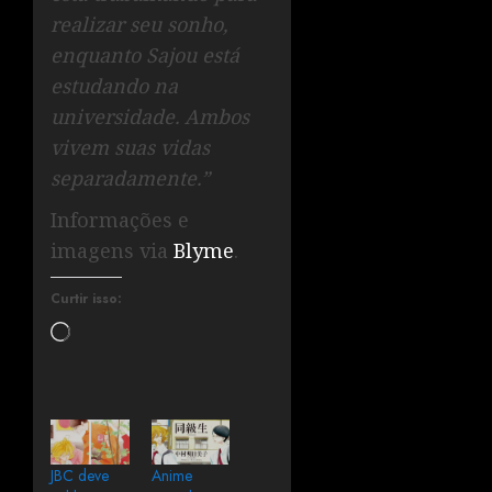
realizar seu sonho,
enquanto Sajou está
estudando na
universidade. Ambos
vivem suas vidas
separadamente.”
Informações e
imagens via
Blyme
.
Curtir isso:
JBC deve
Anime