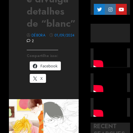
detalhes
de “blanc”
DÉBORA
01/09/2024
2
Compartilhe isso:
Facebook
X
RECENT