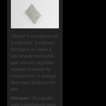
“blanc” é completo em
2 volumes. A editora
divulgou as capas e
um brinde exclusivo
que virá no segundo
volume (convite de
casamento). O mangá
deve sair ainda neste
ano.
Sinopse:
“Kusakabe
está trabalhando para