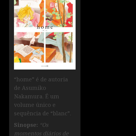
“home” é de autoria
de Asumiko
Nakamura. É um
volume único e
sequência de “blanc”.
Sinopse:
“Os
momentos diários de