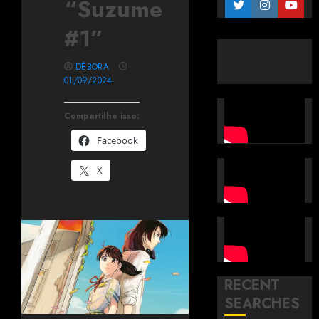
“Suzume
#1”
DÉBORA
01/09/2024
Compartilhe isso:
Facebook
X
RECENT
SEARCHES