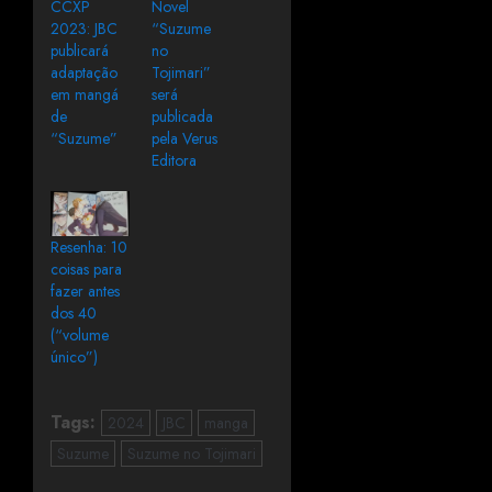
CCXP
Novel
2023: JBC
“Suzume
publicará
no
adaptação
Tojimari”
em mangá
será
de
publicada
“Suzume”
pela Verus
Editora
Resenha: 10
coisas para
fazer antes
dos 40
(“volume
único”)
Tags:
2024
JBC
manga
Suzume
Suzume no Tojimari