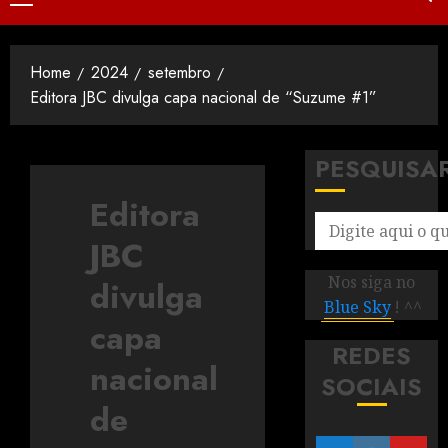
Home
2024
setembro
Editora JBC divulga capa nacional de “Suzume #1”
PESQUISA
Editora
JBC
Nos siga no
divulga
Blue Sky
! ^^
capa
REDES
nacional
SOCIAIS
de