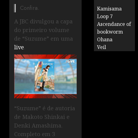
Confira.
Kamisama
Loop 7
A JBC divulgou a capa
Ascendance of
do primeiro volume
bookworm
de “Suzume” em uma
Ohana
live
.
Veil
“Suzume” é de autoria
de Makoto Shinkai e
Denki Amashima.
Completo em 3