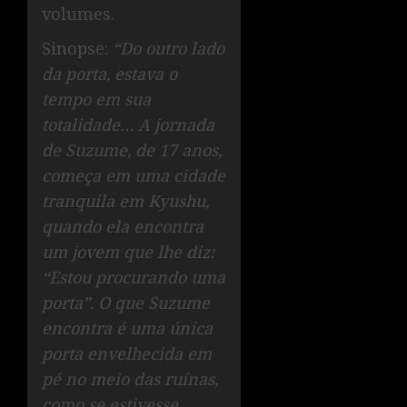
volumes.
Sinopse:
“Do outro lado
da porta, estava o
tempo em sua
totalidade… A jornada
de Suzume, de 17 anos,
começa em uma cidade
tranquila em Kyushu,
quando ela encontra
um jovem que lhe diz:
“Estou procurando uma
porta”. O que Suzume
encontra é uma única
porta envelhecida em
pé no meio das ruínas,
como se estivesse