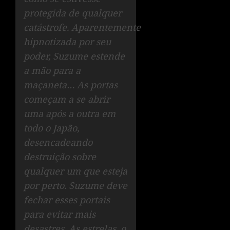
protegida de qualquer
catástrofe. Aparentemente
hipnotizada por seu
poder, Suzume estende
a mão para a
maçaneta… As portas
começam a se abrir
uma após a outra em
todo o Japão,
desencadeando
destruição sobre
qualquer um que esteja
por perto. Suzume deve
fechar esses portais
para evitar mais
desastres. As estrelas, o