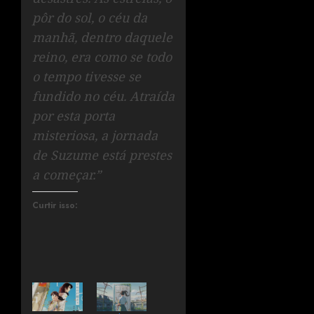
pôr do sol, o céu da
manhã, dentro daquele
reino, era como se todo
o tempo tivesse se
fundido no céu. Atraída
por esta porta
misteriosa, a jornada
de Suzume está prestes
a começar.”
Curtir isso: