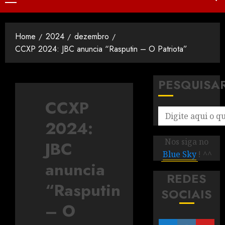
Home
2024
dezembro
CCXP 2024: JBC anuncia “Rasputin – O Patriota”
PESQUISA
CCXP
2024:
Nos siga no
JBC
Blue Sky
! ^^
anuncia
REDES
“Rasputin
SOCIAIS
– O