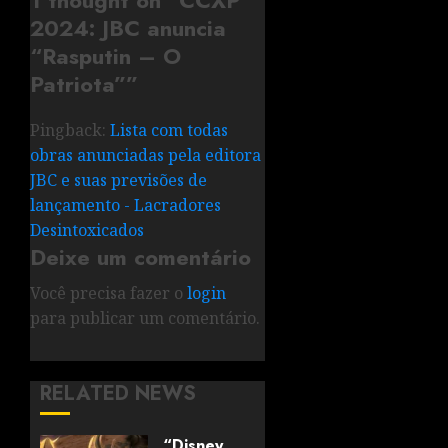
2024: JBC anuncia
“Rasputin – O
Patriota”
”
Pingback:
Lista com todas
obras anunciadas pela editora
JBC e suas previsões de
lançamento - Lacradores
Desintoxicados
Deixe um comentário
Você precisa fazer o
login
para publicar um comentário.
RELATED NEWS
“Disney