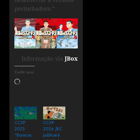
perturbadora.”
Informação via
JBox
Curtir isso:
CCXP
CCXP
2023:
2024: JBC
“Buracos
publicará