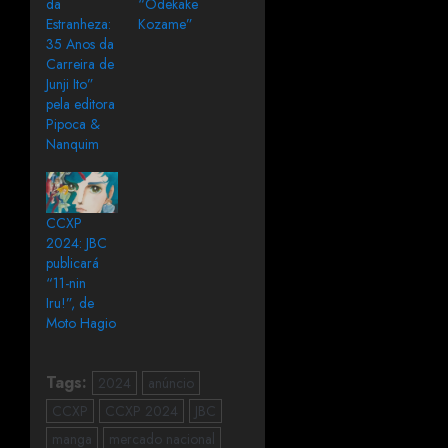
da
“Odekake
Estranheza:
Kozame”
35 Anos da
Carreira de
Junji Ito”
pela editora
Pipoca &
Nanquim
CCXP
2024: JBC
publicará
“11-nin
Iru!”, de
Moto Hagio
Tags:
2024
anúncio
CCXP
CCXP 2024
JBC
manga
mercado nacional