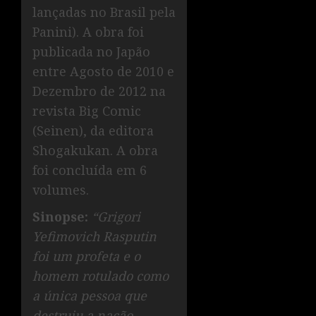
lançadas no Brasil pela
Panini). A obra foi
publicada no Japão
entre Agosto de 2010 e
Dezembro de 2012 na
revista Big Comic
(Seinen), da editora
Shogakukan. A obra
foi concluída em 6
volumes.
Sinopse:
“Grigori
Yefimovich Rasputin
foi um profeta e o
homem rotulado como
a única pessoa que
destruiu a nação