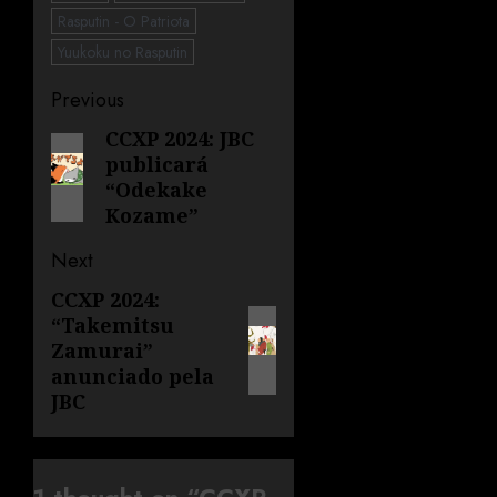
Rasputin - O Patriota
Yuukoku no Rasputin
Previous
CCXP 2024: JBC
publicará
“Odekake
Kozame”
Next
CCXP 2024:
“Takemitsu
Zamurai”
anunciado pela
JBC
1 thought on “
CCXP