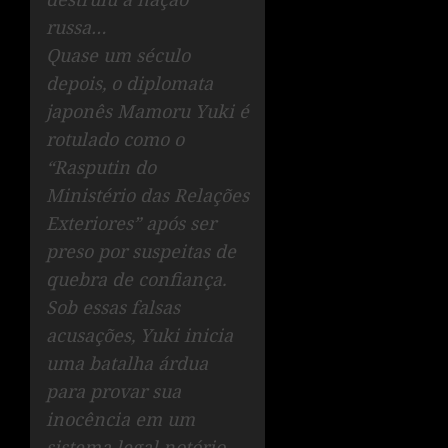
russa…
Quase um século
depois, o diplomata
japonês Mamoru Yuki é
rotulado como o
“Rasputin do
Ministério das Relações
Exteriores” após ser
preso por suspeitas de
quebra de confiança.
Sob essas falsas
acusações, Yuki inicia
uma batalha árdua
para provar sua
inocência em um
sistema legal notório