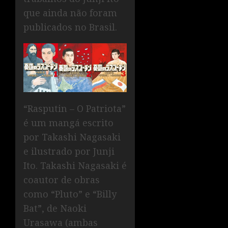
que ainda não foram
publicados no Brasil.
“Rasputin – O Patriota”
é um mangá escrito
por Takashi Nagasaki
e ilustrado por Junji
Ito. Takashi Nagasaki é
coautor de obras
como “Pluto” e “Billy
Bat”, de Naoki
Urasawa (ambas