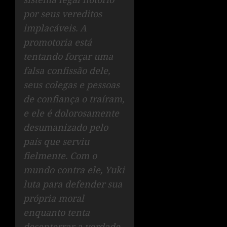
por seus vereditos
implacáveis. A
promotoria está
tentando forçar uma
falsa confissão dele,
seus colegas e pessoas
de confiança o traíram,
e ele é dolorosamente
desumanizado pelo
país que serviu
fielmente. Com o
mundo contra ele, Yuki
luta para defender sua
própria moral
enquanto tenta
desenterrar a verdade