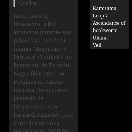
Confira
Kamisama
Hoje, dia 8 de
Loop 7
Ascendance of
Dezembro, a JBC
bookworm
anunciou durante seu
Ohana
painel na CCXP 2024, o
Veil
mangá “Rasputin – O
Patriota” (Yuukoku no
Rasputin), de Takashi
Nagasaki e Junji Ito.
Detalhes da edição
nacional, bem como
previsão de
lançamento, não
foram divulgados. Este
é um dos últimos
trabalhos do Junji Ito