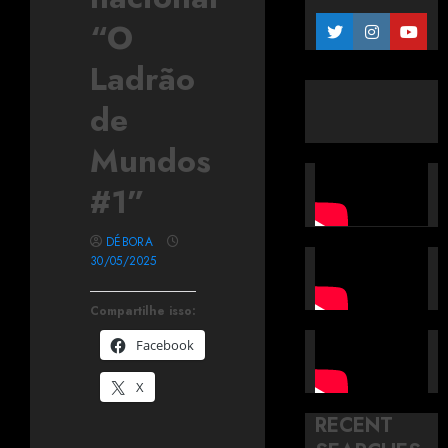
“O
Ladrão
de
Mundos
#1”
DÉBORA
30/05/2025
Compartilhe isso:
Facebook
X
RECENT