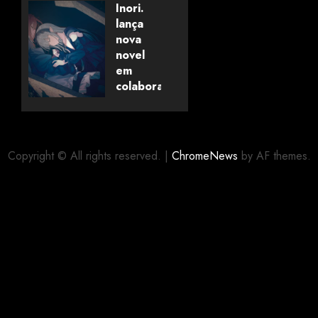
Savanaclaw~”
Inori.
anunciado
lança
pela
nova
Universo
novel
dos
em
Livros
colaboração
com
editora
06/08/2026
0
alemã
Copyright © All rights reserved.
|
ChromeNews
by AF themes.
06/08/2026
0