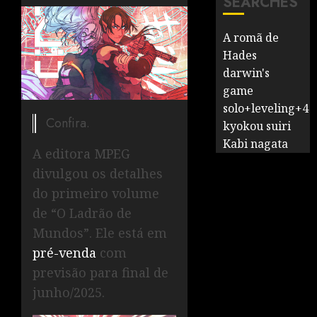
SEARCHES
A romã de
Hades
darwin's
game
solo+leveling+4
Confira.
kyokou suiri
Kabi nagata
A editora MPEG
divulgou os detalhes
do primeiro volume
de “O Ladrão de
Mundos”. Ele está em
pré-venda
com
previsão para final de
junho/2025.