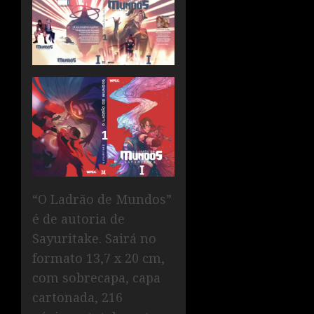
“O Ladrão de Mundos”
é de autoria de
Sayuritake. Sairá no
formato 13,7 x 20 cm,
com sobrecapa, capa
cartonada, 216