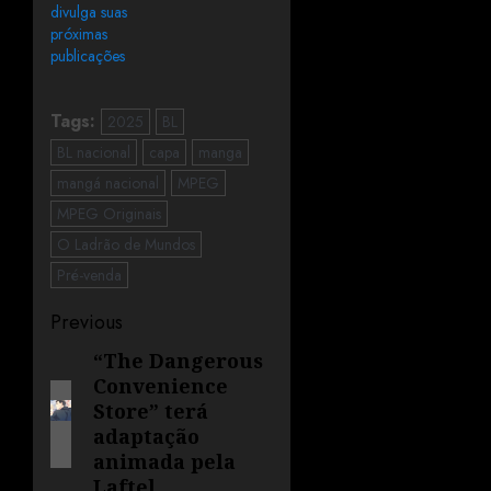
divulga suas
próximas
publicações
Tags:
2025
BL
BL nacional
capa
manga
mangá nacional
MPEG
MPEG Originais
O Ladrão de Mundos
Pré-venda
Previous
“The Dangerous
Convenience
Store” terá
adaptação
animada pela
Laftel