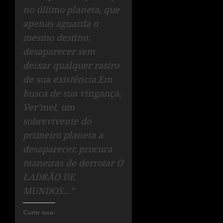
no último planeta, que
apenas aguarda o
mesmo destino:
desaparecer sem
deixar qualquer rastro
de sua existência.Em
busca de sua vingança,
Ver’mel, um
sobrevivente do
primeiro planeta a
desaparecer, procura
maneiras de derrotar O
LADRÃO DE
MUNDOS…”
Curtir isso: