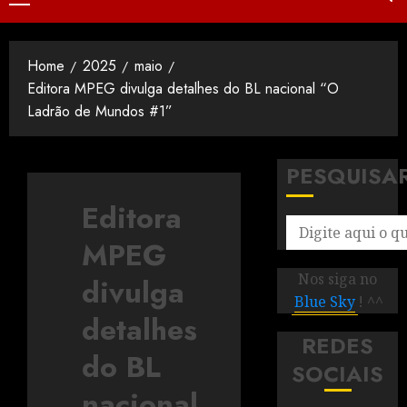
Home
2025
maio
Editora MPEG divulga detalhes do BL nacional “O
Ladrão de Mundos #1”
PESQUISA
Editora
MPEG
Nos siga no
divulga
Blue Sky
! ^^
detalhes
REDES
do BL
SOCIAIS
nacional