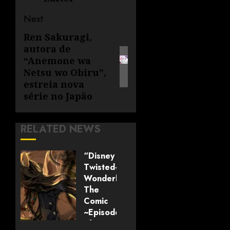
Next
Ren Sakuragi,
autora de
“Anemone wa
Netsu wo Obiru”,
estreia nova
série no Japão
RELATED NEWS
“Disney
Twisted-
Wonderland:
The
Comic
~Episode
of