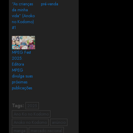
“As crianças
pré-venda
da minha
vida” (Anoko
no Kodomo)
#1
MPEG Fest
2025:
Editora
MPEG
divulga suas
próximas
publicações
Tags:
2025
Ano Ko no Kodomo
Anoko no Kodomo
anúncio
manga
mercado nacional