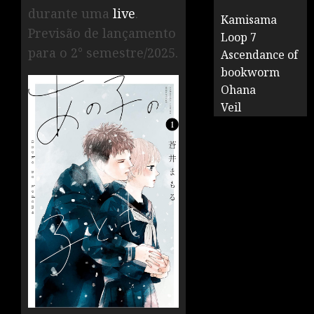
durante uma
live
.
Kamisama
Previsão de lançamento
Loop 7
para o 2° semestre/2025.
Ascendance of
bookworm
Ohana
Veil