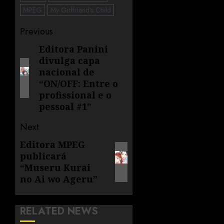
MPEG
My Girlfriend's Child
Previous
Editora Panini
divulga capa
nacional de
“ON/OFF: Entre o
profissional e o
pessoal #1”
Next
Editora MPEG
publicará
“Museru Kurai
no Ai wo Ageru”
RELATED NEWS