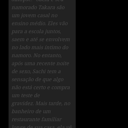
namorado Takara são
um jovem casal no
ensino médio. Eles vão
para a escola juntos,
saem e até se envolvem
no lado mais íntimo do
namoro. No entanto,
após uma recente noite
de sexo, Sachi tem a
sensação de que algo
não está certo e compra
um teste de
gravidez. Mais tarde, no
banheiro de um
restaurante familiar
longe de sua casa, ela vê