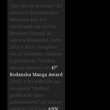
“Ano Ko no Kodomo” foi
escrito e ilustrado por
Mamoru Aoi. Foi
serializado na revista
Bessatsu Friend, da
editora Kodansha, entre
2021 e 2024. Completo
em 10 volumes. Ganhou
o prêmio de “melhor
mangá shoujo” no
47°
Kodansha Manga Award
(2023) e foi indicado na
categoria “melhor
publicação para
adolescentes” no Eisner
Awards 2024 [via
ANN
].