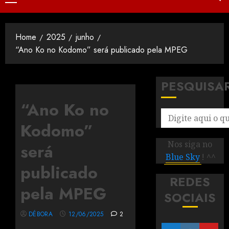
Home
2025
junho
“Ano Ko no Kodomo” será publicado pela MPEG
PESQUISA
“Ano Ko no
Kodomo”
Nos siga no
será
Blue Sky
! ^^
publicado
REDES
pela MPEG
SOCIAIS
DÉBORA
12/06/2025
2