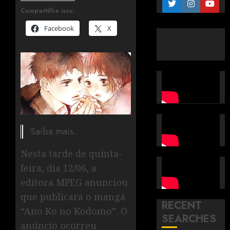
Compartilhe isso:
Facebook
X
Saiba mais.
Nesta tarde de quinta-
feira, dia 12/06, a
editora MPEG anunciou
que publicará o mangá
RECENT
“Ano Ko no Kodomo”. O
SEARCHES
anúncio ocorreu