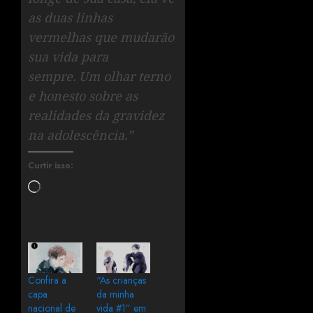
as duas linhas
vermelhas que mudarão
sua vida para
sempre. Um olhar terno
e honesto sobre as
realidades da gravidez
na adolescência.”
Curtir isso:
Confira a
“As crianças
capa
da minha
nacional de
vida #1” em