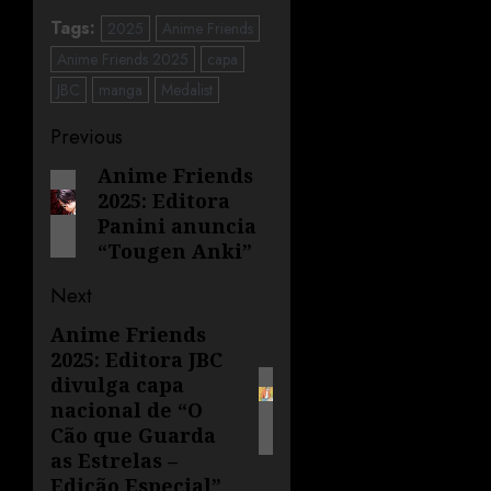
Tags:
2025
Anime Friends
Anime Friends 2025
capa
JBC
manga
Medalist
Previous
Anime Friends
2025: Editora
Panini anuncia
“Tougen Anki”
Next
Anime Friends
2025: Editora JBC
divulga capa
nacional de “O
Cão que Guarda
as Estrelas –
Edição Especial”