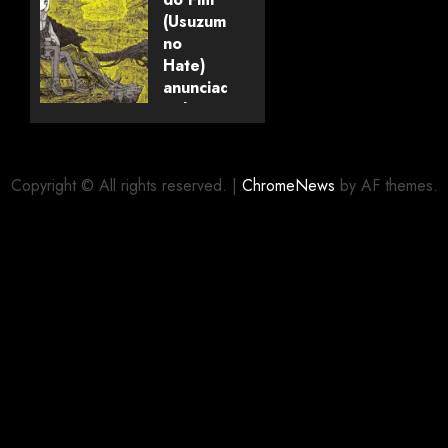
(mangá)
(Usuzumi
no
Hate)
05/08/2026
0
anunciado
pela
editora
Panini
Copyright © All rights reserved.
|
ChromeNews
by AF themes.
03/08/2026
0