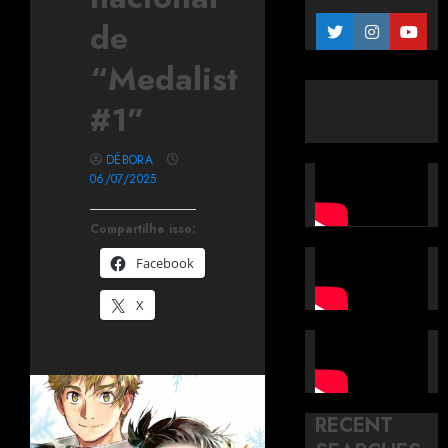
de
“Medalist
#1”
DÉBORA
06/07/2025
Compartilhe isso:
Facebook
X
RECENT