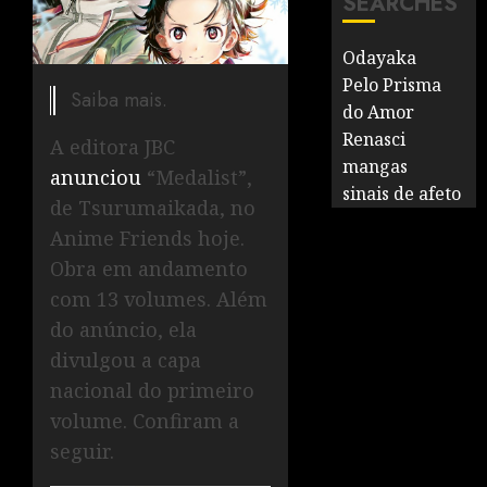
SEARCHES
Odayaka
Pelo Prisma
Saiba mais.
do Amor
Renasci
A editora JBC
mangas
anunciou
“Medalist”,
sinais de afeto
de Tsurumaikada, no
Anime Friends hoje.
Obra em andamento
com 13 volumes. Além
do anúncio, ela
divulgou a capa
nacional do primeiro
volume. Confiram a
seguir.