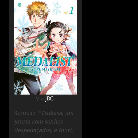
Via
JBC
.
Sinopse:
“Tsukasa, um
jovem com sonhos
despedaçados, e Inori,