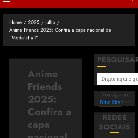
Home
2025
julho
Anime Friends 2025: Confira a capa nacional de
“Medalist #1”
PESQUISA
Anime
Friends
Nos siga no
2025:
Blue Sky
! ^^
Confira a
REDES
capa
SOCIAIS
nacional