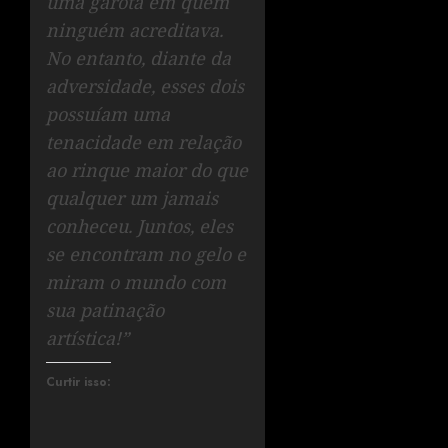
uma garota em quem
ninguém acreditava.
No entanto, diante da
adversidade, esses dois
possuíam uma
tenacidade em relação
ao rinque maior do que
qualquer um jamais
conheceu. Juntos, eles
se encontram no gelo e
miram o mundo com
sua patinação
artística!”
Curtir isso: