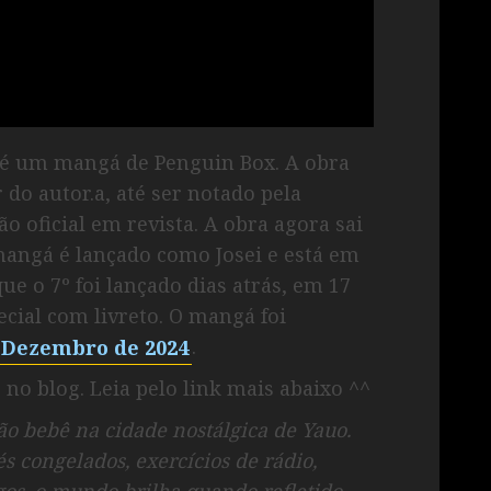
um mangá de Penguin Box. A obra
do autor.a, até ser notado pela
oficial em revista. A obra agora sai
 mangá é lançado como Josei e está em
 o 7º foi lançado dias atrás, em 17
ecial com livreto. O mangá foi
m Dezembro de 2024
.
o blog. Leia pelo link mais abaixo ^^
o bebê na cidade nostálgica de Yauo.
s congelados, exercícios de rádio,