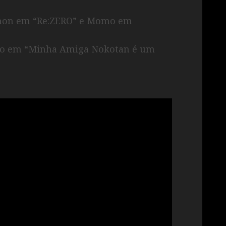
phon em “Re:ZERO” e Momo em
ko em “Minha Amiga Nokotan é um