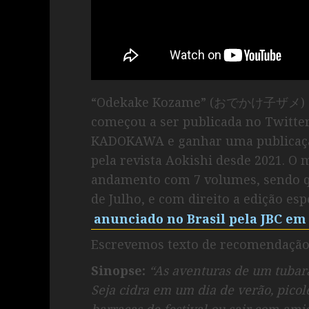
“Odekake Kozame” (おでかけ子ザメ) é 
começou a ser publicada no Twitter 
KADOKAWA e ganhar uma publicação 
pela revista Aokishi desde 2021. O
andamento com 7 volumes, sendo que
de Julho, e com direito a edição esp
anunciado no Brasil pela JBC e
Escrevemos texto de recomendação n
Sinopse:
“As aventuras de um tubarã
Seja cidra em um dia de verão, picolé