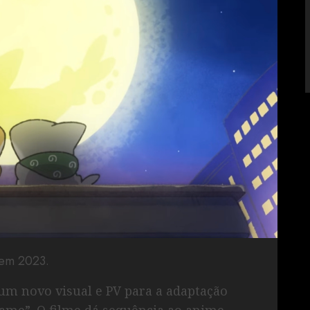
 em 2023.
o um novo visual e PV para a adaptação
me”. O filme dá sequência ao anime