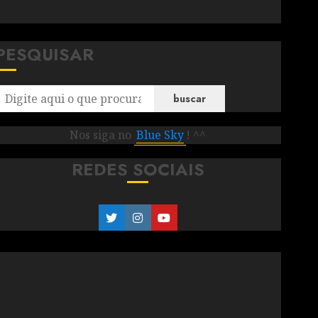
PESQUISAR
buscar
Nos siga no
Blue Sky
! ^^
REDES SOCIAIS