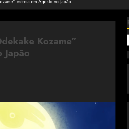
ozame” estreia em Agosto no Japão
“Odekake Kozame”
o Japão