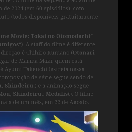
o de 2024 (em 60 episódios), com
uto (todos disponíveis gratuitamente
me Movie: Tokai no Otomodachi
”
 amigos
“). A staff do filme é diferente
direção é Chihiro Kumano (
Otonari
lugar de Marina Maki; quem está
é Ayumi Takeuchi (estreia nessa
A composição de série segue sendo de
, Shindeiru.
) e a animação segue
Mou, Shindeiru.
;
Medalist
). O filme
 mais de um mês, em 22 de Agosto.