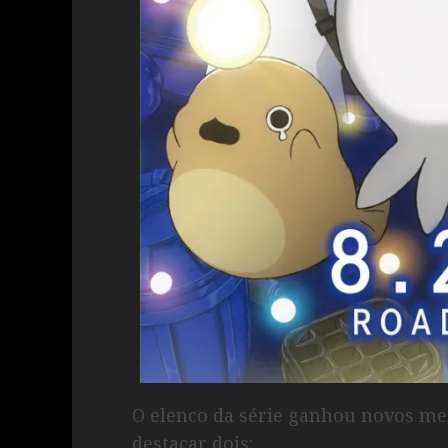
O elenco da série ganhou novos me
destacar dois: