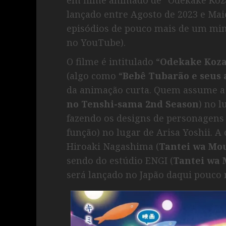
lançado entre Agosto de 2023 e Mai
episódios de pouco mais de um min
no YouTube).
O filme é intitulado “
Odekake Koza
(algo como “
Bebê Tubarão e seus
da animação curta. Quem assume a 
no Tenshi-sama 2nd Season
) no 
fazendo os designs de personagens 
função) no lugar de Arisa Yoshii. 
Hiroaki Nagashima (
Tantei wa Mou
sendo do estúdio ENGI (
Tantei wa 
será lançado no Japão daqui pouco