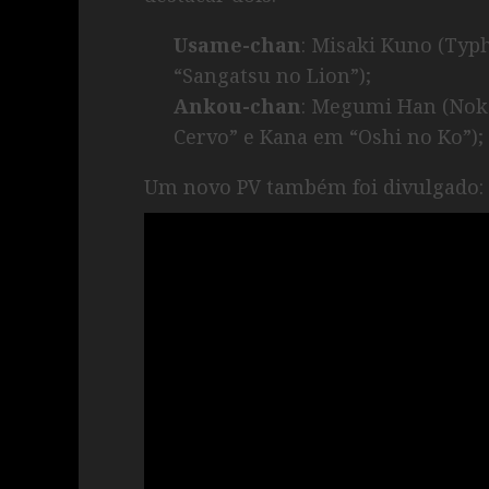
Usame-chan
: Misaki Kuno (Ty
“Sangatsu no Lion”);
Ankou-chan
: Megumi Han (No
Cervo” e Kana em “Oshi no Ko”);
Um novo PV também foi divulgado: