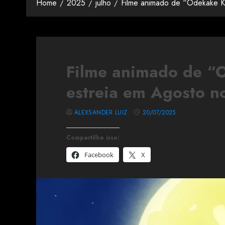
Home
2025
julho
Filme animado de “Odekake K
Filme animado de 
estreia em Agosto n
ALEXSANDER LUIZ
20/07/2025
Compartilhe isso:
Facebook
X