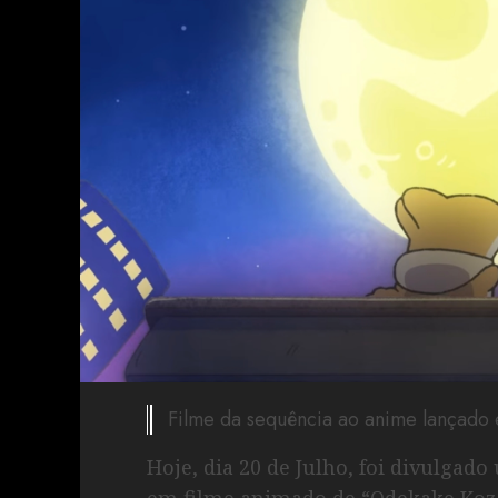
Filme da sequência ao anime lançado
Hoje, dia 20 de Julho, foi divulgad
em filme animado de “Odekake Koza