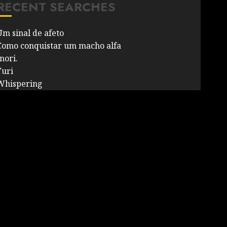
RECENT SEARCHES
Um sinal de afeto
Como conquistar um macho alfa
nori.
Yuri
Whispering