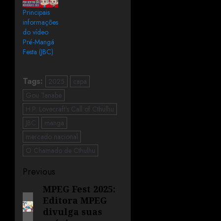
Principais
informações
do vídeo
Pré-Mangá
Festa (JBC)
Tags:
2025
capa
Gou Tanabe
H.P. Lovecraft's Call of Cthulhu
JBC
manga
mercado nacional
O Chamado de Cthulhu
Previous
MPEG Fest 2025:
Editora MPEG
divulga suas