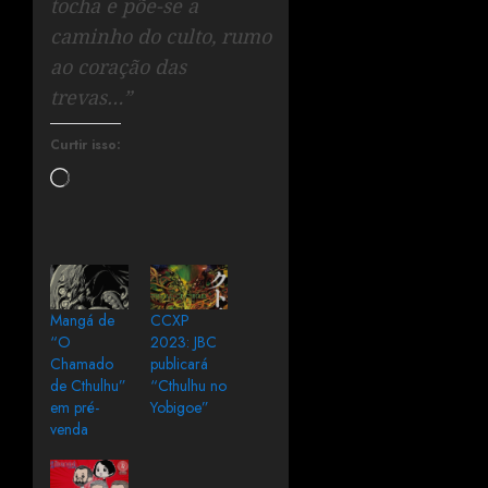
tocha e põe-se a
caminho do culto, rumo
ao coração das
trevas…”
Curtir isso:
Mangá de
CCXP
“O
2023: JBC
Chamado
publicará
de Cthulhu”
“Cthulhu no
em pré-
Yobigoe”
venda