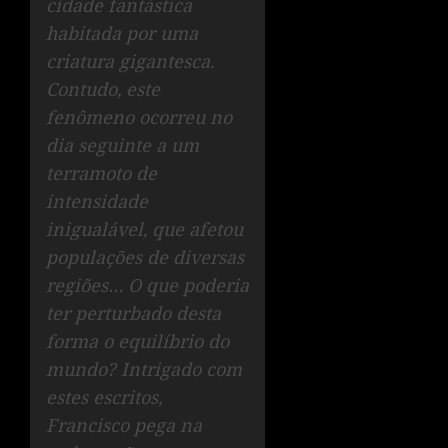
cidade fantástica
habitada por uma
criatura gigantesca.
Contudo, este
fenômeno ocorreu no
dia seguinte a um
terramoto de
intensidade
inigualável, que afetou
populações de diversas
regiões… O que poderia
ter perturbado desta
forma o equilíbrio do
mundo? Intrigado com
estes escritos,
Francisco pega na