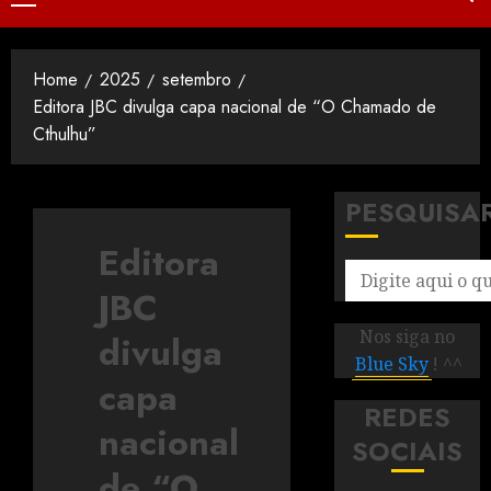
Home
2025
setembro
Editora JBC divulga capa nacional de “O Chamado de
Cthulhu”
PESQUISA
Editora
JBC
Nos siga no
divulga
Blue Sky
! ^^
capa
REDES
nacional
SOCIAIS
de “O