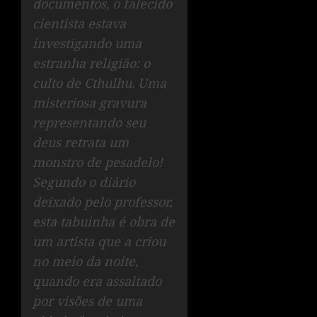
documentos, o falecido
cientista estava
investigando uma
estranha religião: o
culto de Cthulhu. Uma
misteriosa gravura
representando seu
deus retrata um
monstro de pesadelo!
Segundo o diário
deixado pelo professor,
esta tabuinha é obra de
um artista que a criou
no meio da noite,
quando era assaltado
por visões de uma