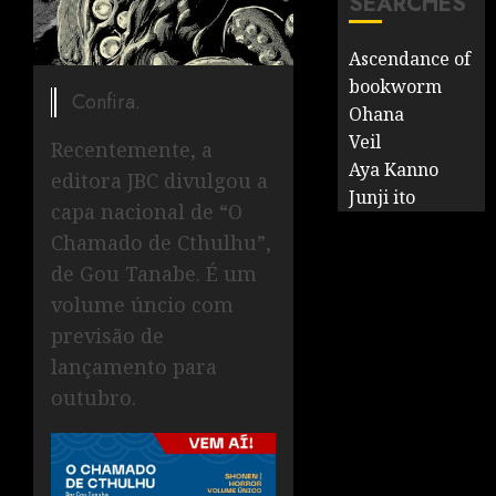
SEARCHES
Ascendance of
bookworm
Confira.
Ohana
Veil
Recentemente, a
Aya Kanno
editora JBC divulgou a
Junji ito
capa nacional de “O
Chamado de Cthulhu”,
de Gou Tanabe. É um
volume úncio com
previsão de
lançamento para
outubro.