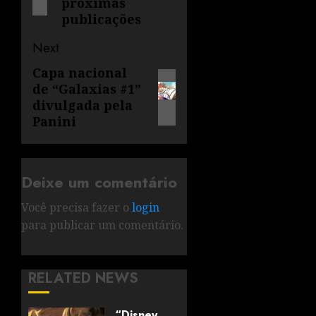
próximas
publicações
Next
Capa nacional
de “Galaxias #1”
divulgada pela
Panini
Deixe um comentário
Você precisa fazer o
login
para publicar um comentário.
RELATED NEWS
“Disney