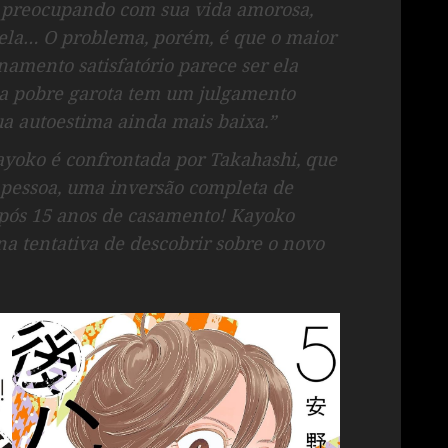
e preocupando com sua vida amorosa,
dela… O problema, porém, é que o maior
namento satisfatório parece ser ela
a pobre garota tem um julgamento
a autoestima ainda mais baixa.”
ayoko é confrontada por Takahashi, que
a pessoa, uma inversão completa de
após 15 anos de casamento! Kayoko
na tentativa de descobrir sobre o novo