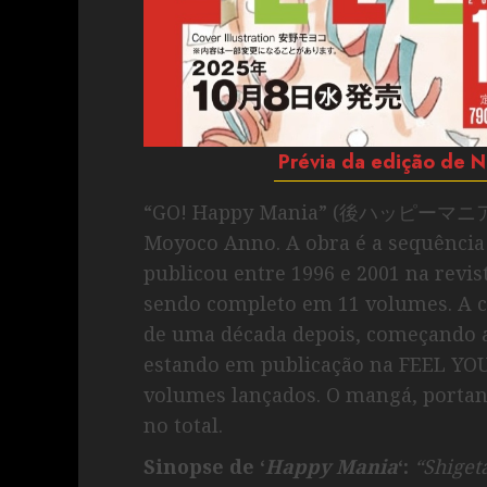
Prévia da edição de
“GO! Happy Mania” (後ハッピーマニア) é 
Moyoco Anno. A obra é a sequência
publicou entre 1996 e 2001 na revi
sendo completo em 11 volumes. A c
de uma década depois, começando a
estando em publicação na FEEL YO
volumes lançados. O mangá, portan
no total.
Sinopse de ‘
Happy Mania
‘:
“Shiget