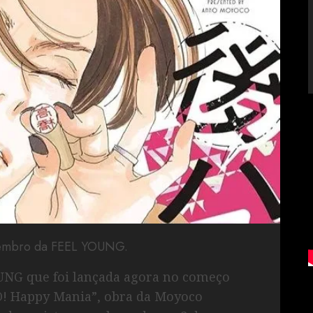
vembro da FEEL YOUNG.
UNG que foi lançada agora no começo
O! Happy Mania”, obra da Moyoco