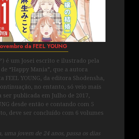
 Novembro da FEEL YOUNG
um Josei escrito e ilustrado pela
 de “Happy Mania”, que a autora
sta FEEL YOUNG, da editora Shodensha,
ontinuação, no entanto, só veio mais
 ser publicada em Julho de 2017,
UNG desde então e contando com 5
to, deve ser concluído com 6 volumes
a, uma jovem de 24 anos, passa os dias