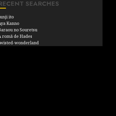
RECENT SEARCHES
unji ito
Aya Kanno
Baraou no Souretsu
A romã de Hades
twisted-wonderland