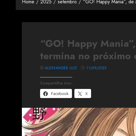
Home
2025
setembro
“GO! Happy Mania”, de M
“GO! Happy Mania”,
termina no próximo 
ALEXSANDER LUIZ
11/09/2025
Compartilhe isso:
Facebook
X