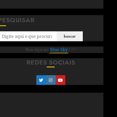
PESQUISAR
buscar
Nos siga no
Blue Sky
! ^^
REDES SOCIAIS