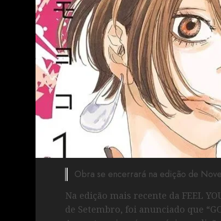
Obra se encerrará na edição de No
Na edição mais recente da FEEL YO
de Setembro, foi anunciado que “G