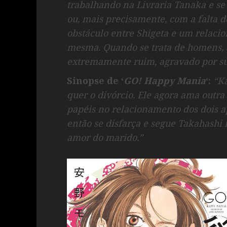
trabalhando na Livraria Tanaka e s
ou, mais precisamente, com a falta 
obstáculo entre Shigeta e um relacio
mesma. Quando se trata de homens, 
extremamente ruim, agravado por su
Sinopse de ‘
GO! Happy Mania
‘:
“K
quer o divórcio. Ele agora ama outr
papéis no relacionamento dos dois 
então se disfarça e segue Takahashi 
amor do marido.”