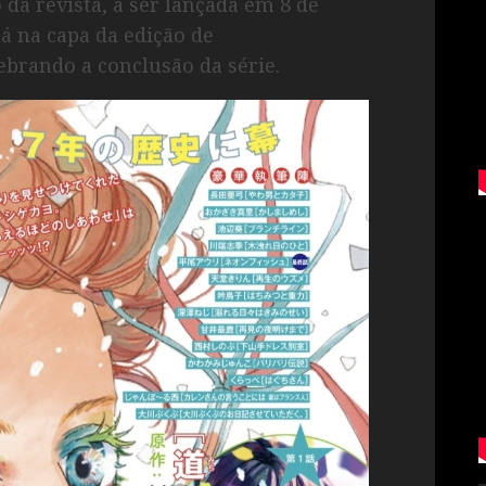
da revista, a ser lançada em 8 de
á na capa da edição de
rando a conclusão da série.