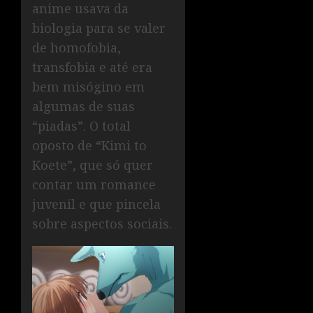
anime usava da
biologia para se valer
de homofobia,
transfobia e até era
bem misógino em
algumas de suas
“piadas”. O total
oposto de “Kimi to
Koete”, que só quer
contar um romance
juvenil e que pincela
sobre aspectos sociais.