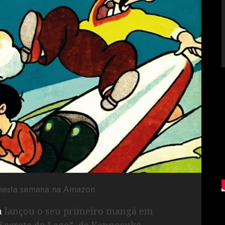
 nesta semana na Amazon.
a
lançou o seu primeiro mangá em
a Secreta do Lago”, de Kennosuke