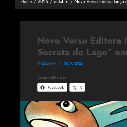
Home
2025
outubro
Novo Verso Editora lança
Novo Verso Editora 
Secreta do Lago” e
DÉBORA
08/10/2025
Compartilhe isso:
Facebook
X