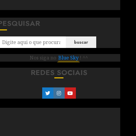
PESQUISAR
buscar
Nos siga no
Blue Sky
! ^^
REDES SOCIAIS