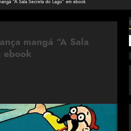
 mangá “A Sala Secreta do Lago” em ebook
lança mangá “A Sala
m ebook