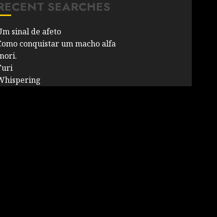
RECENT SEARCHES
Um sinal de afeto
Como conquistar um macho alfa
nori.
Yuri
Whispering