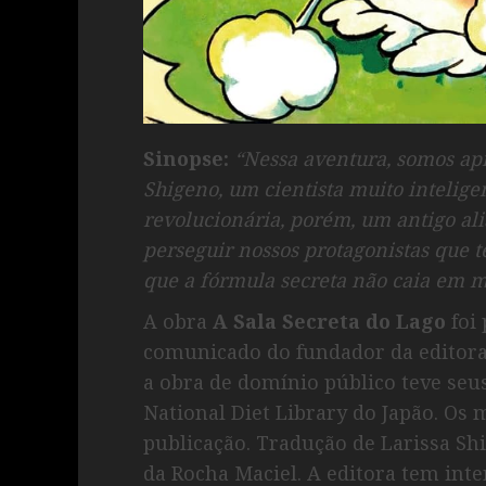
Sinopse:
“Nessa aventura, somos apr
Shigeno, um cientista muito intelig
revolucionária, porém, um antigo alia
perseguir nossos protagonistas que 
que a fórmula secreta não caia em m
A obra
A Sala Secreta do Lago
foi 
comunicado do fundador da editora
a obra de domínio público teve seu
National Diet Library do Japão. Os
publicação. Tradução de Larissa S
da Rocha Maciel. A editora tem int