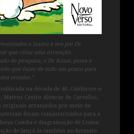
esentados a Isamu e seu pai Dr.
ente que criou uma invenção
do de pesquisa, o Dr. Kusai, passa a
terão que fazer de tudo um pouco para
ãos erradas.”
publicada na década de 40. Conforme o
, Mateus Castro Alencar de Carvalho,
s originais arranjados por meio da
 materiais foram remasterizados para a
hibuya Comba e diagramação de Luana
enção de lançá-la também no formato