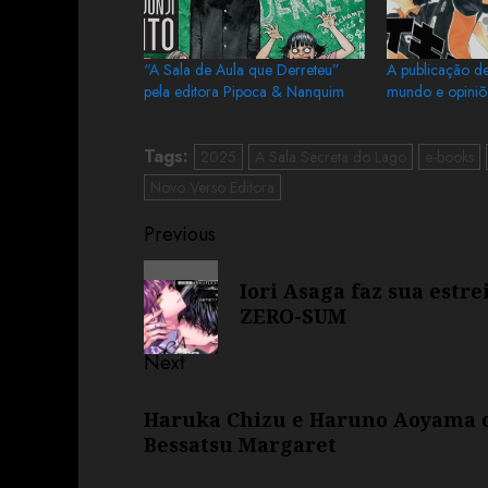
“A Sala de Aula que Derreteu”
A publicação de
pela editora Pipoca & Nanquim
mundo e opiniõ
Tags:
2025
A Sala Secreta do Lago
e-books
Novo Verso Editora
Previous
Iori Asaga faz sua estr
ZERO-SUM
Next
Haruka Chizu e Haruno Aoyama 
Bessatsu Margaret