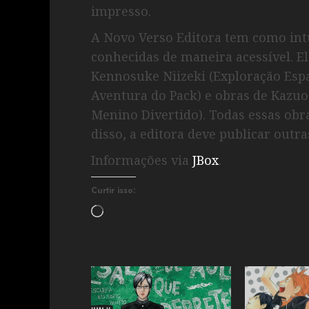
impresso.
A Novo Verso Editora tem como int
conhecidas de maneira acessível. El
Kennosuke Niizeki (Exploração Espa
Aventura do Pack) e obras de Kazuo
Menino Divertido). Todas essas obr
disso, a editora deve publicar outr
Informações via
JBox
.
Curtir isso: