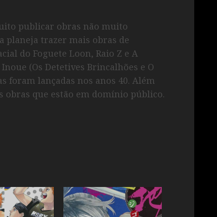
uito publicar obras não muito
a planeja trazer mais obras de
cial do Foguete Loon, Raio Z e A
 Inoue (Os Detetives Brincalhões e O
as foram lançadas nos anos 40. Além
as obras que estão em domínio público.