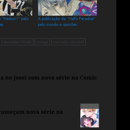
 “Haikyu!!” pelo
A publicação de “Hell’s Paradise”
es
pelo mundo e opiniões
Kennosuke Niizeki
manga
mercado nacional
eia no Josei com nova série na Comic
começam nova série na