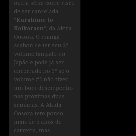
outra série corre risco
de ser cancelada:
“
Kurahime to
Koikarasu
“, da Akira
Oosora. O mangá
acabou de ter seu 2º
volume lançado no
Japão e pode já ser
encerrado no 3º se o
volume #2 não tiver
um bom desempenho
nas próximas duas
semanas. A Akida
Oosora tem pouco
mais de 5 anos de
carreira, mas