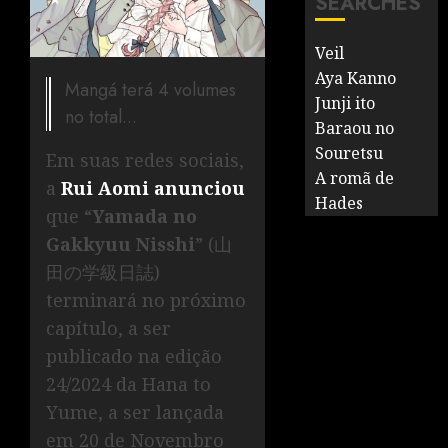
SEARCHES
Veil
Aya Kanno
Mangá terá 4 volumes
Junji ito
no total...
Baraou no
Souretsu
Em suas redes sociais,
A romã de
a
Rui Aomi anunciou
Hades
que “
Yamada no
Gakkyuu Nisshi
” (山
田の学級日誌)
terminará no próximo
capítulo, a ser
publicado na edição
24/2024 da Hana to
Yume, a ser lançada
em 20 de Novembro