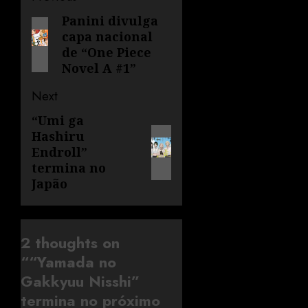
Panini divulga
capa nacional
de “One Piece
Novel A #1”
Next
“Umi ga
Hashiru
Endroll”
termina no
Japão
2 thoughts on
“
“Yamada no
Gakkyuu Nisshi”
termina no próximo