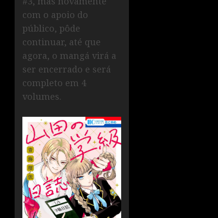
#3, mas novamente
com o apoio do
público, pôde
continuar, até que
agora, o mangá virá a
ser encerrado e será
completo em 4
volumes.