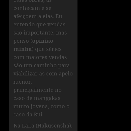
conheçam e se
afeiçoem a elas. Eu
entendo que vendas
são importante, mas
penso (
opinião
minha
) que séries
com maiores vendas
são um caminho para
viabilizar as com apelo
menor,
principalmente no
caso de mangakas
muito jovens, como o
caso da Rui.
Na LaLa (Hakusensha),