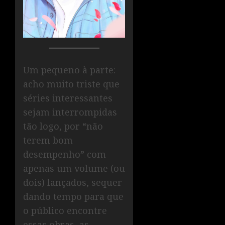
Um pequeno à parte:
acho muito triste que
séries interessantes
sejam interrompidas
tão logo, por “não
terem bom
desempenho” com
apenas um volume (ou
dois) lançados, sequer
dando tempo para que
o público encontre
essas obras, as