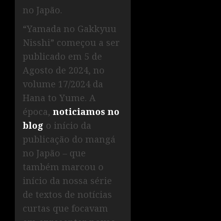
no Japão.
“Yamada no Gakkyuu
Nisshi” começou a ser
publicado em 5 de
Agosto de 2024, no
volume 17/2024 da
Hana to Yume. A
época,
noticiamos no
blog
o início da
publicação do mangá
no Japão – que
também marcou o
início da nossa série
de textos de notícias
curtas que focavam