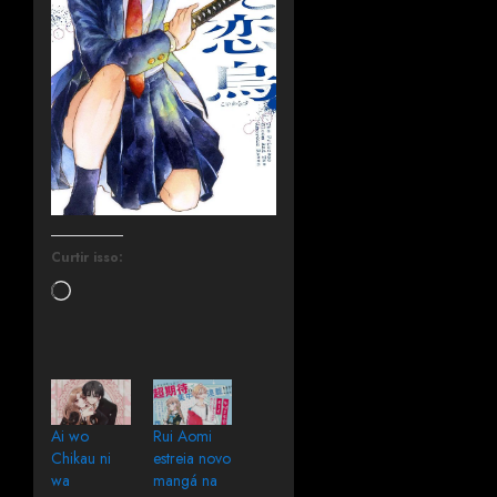
Curtir isso:
Ai wo
Rui Aomi
Chikau ni
estreia novo
wa
mangá na