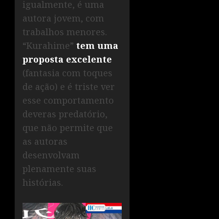
igualmente, é uma
autora jovem, com
trabalhos menores.
“Kurahime”
tem uma
proposta excelente
(fantasia com toques
de ação) e é triste ver
esse comportamento
deveras predatório,
que não permite que
as autoras
desenvolvam
plenamente suas
histórias.