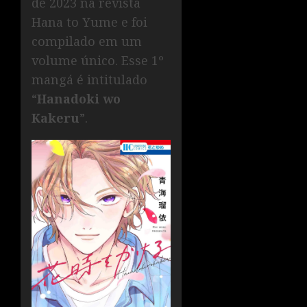
de 2023 na revista
Hana to Yume e foi
compilado em um
volume único. Esse 1º
mangá é intitulado
“
Hanadoki wo
Kakeru
”.