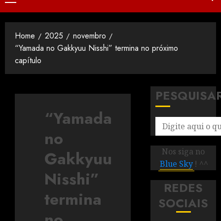
Home
2025
novembro
“Yamada no Gakkyuu Nisshi” termina no próximo
capítulo
PESQUISA
“Yamada
no
Nos siga no
Gakkyuu
Blue Sky
! ^^
Nisshi”
REDES
termina
SOCIAIS
no