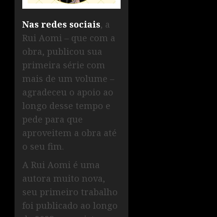
Nas redes sociais
, a
Rui Aomi – que com a
obra, publicou sua
primeira série com
mais de um volume –
agradeceu o apoio ao
longo desse tempo e
pede para que
aproveitem a obra até
o seu fim.
A Rui Aomi é uma
autora muito nova,
seu primeiro trabalho
foi publicado ao longo