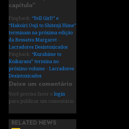
capítulo
”
Pingback:
“Yell Girl!” e
“Hakoiri Ouji to Shitsuji Hime”
terminam na próxima edição
da Bessatsu Margaret -
Lacradores Desintoxicados
Pingback:
“Kurahime to
Koikarasu” termina no
próximo volume - Lacradores
Desintoxicados
Deixe um comentário
Você precisa fazer o
login
para publicar um comentário.
RELATED NEWS