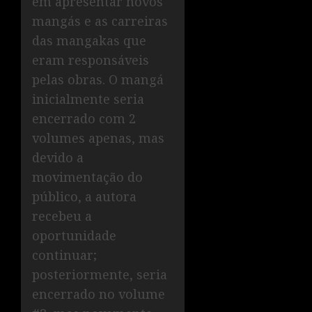
em apresentar novos
mangás e as carreiras
das mangakas que
eram responsáveis
pelas obras. O mangá
inicialmente seria
encerrado com 2
volumes apenas, mas
devido a
movimentação do
público, a autora
recebeu a
oportunidade
continuar;
posteriormente, seria
encerrado no volume