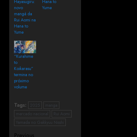
Hayasugiru:
Hana to
novo
Yume
mangá da
Rui Aomi na
Hana to
Yume
“Kurahime
to
Koikarasu”
termina no
próximo
volume
Tags:
2025
manga
mercado nacional
Rui Aomi
Yamada no Gakkyuu Nisshi
Previous