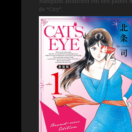
Nanquim anunciou em seu painel n
de “City”.