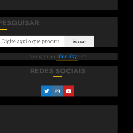
PESQUISAR
buscar
Nos siga no
Blue Sky
! ^^
REDES SOCIAIS