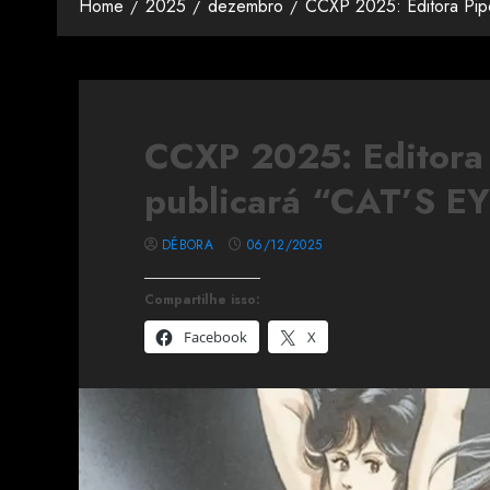
Home
2025
dezembro
CCXP 2025: Editora Pip
CCXP 2025: Editora
publicará “CAT’S E
DÉBORA
06/12/2025
Compartilhe isso:
Facebook
X