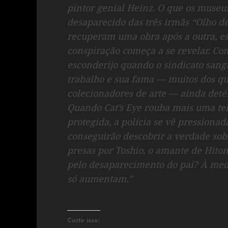
pintor genial Heinz. O que os museus
desaparecido das três irmãs “Olho d
recuperam uma obra após a outra, 
conspiração começa a se revelar. Com
esconderijo quando o sindicato sangu
trabalho e sua fama — muitos dos qu
colecionadores de arte — ainda det
Quando Cat’s Eye rouba mais uma te
protegida, a polícia se vê pressionad
conseguirão descobrir a verdade sob
presas por Toshio, o amante de Hitom
pelo desaparecimento do pai? À medi
só aumentam.”
Curtir isso: