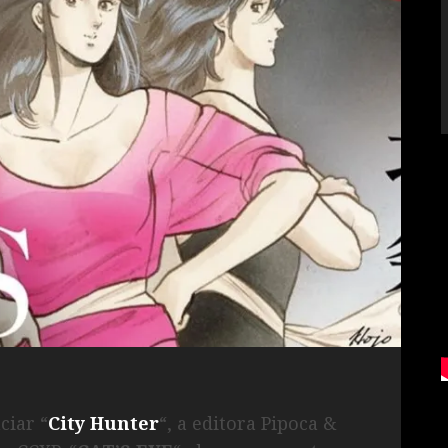
ciar “
City Hunter
“, a editora Pipoca &