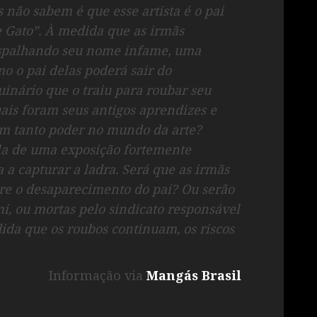
 não sabem é que esse artista é o pai
e Gato”. À medida que as irmãs
espalhando seu nome infame, uma
o o pai delas poderá sair do
inário que o traiu para roubar seu
ais foram seus antigos aprendizes e
ém tanto poder no mundo da arte?
la de uma exposição fortemente
a a capturar a ladra. Será que as irmãs
re o desaparecimento do pai? Ou serão
i, ou mortas pelo sindicato responsável
da que os roubos continuam, os riscos
Informação via
Mangás Brasil