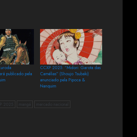
Kuroda
CCXP 2025: “Midori: Garota das
erá publicado pela
Camélias” (Shoujo Tsubaki)
uim
anunciado pela Pipoca &
Nanquim
P 2025
mangá
mercado nacional