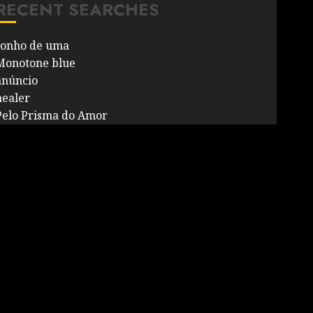
RECENT SEARCHES
sonho de uma
Monotone blue
anúncio
healer
Pelo Prisma do Amor