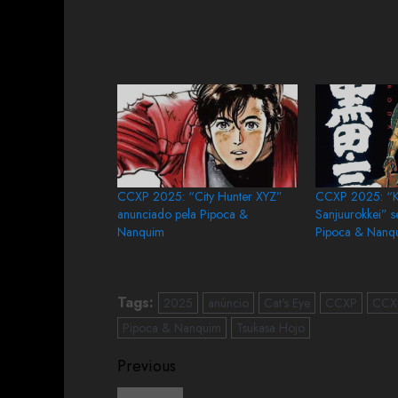
CCXP 2025: “City Hunter XYZ”
CCXP 2025: “
anunciado pela Pipoca &
Sanjuurokkei” s
Nanquim
Pipoca & Nanq
Tags:
2025
anúncio
Cat's Eye
CCXP
CCX
Pipoca & Nanquim
Tsukasa Hojo
Previous