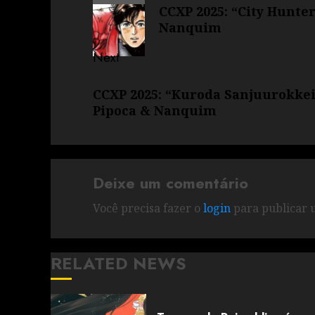
CCXP 2025: “City Hunte
Nanquim
Next
CCXP 2025: “Kuroda Sanjuurokkei
Pipoca & Nanquim
Deixe um comentário
Você precisa fazer o
login
para publicar 
RELATED NEWS