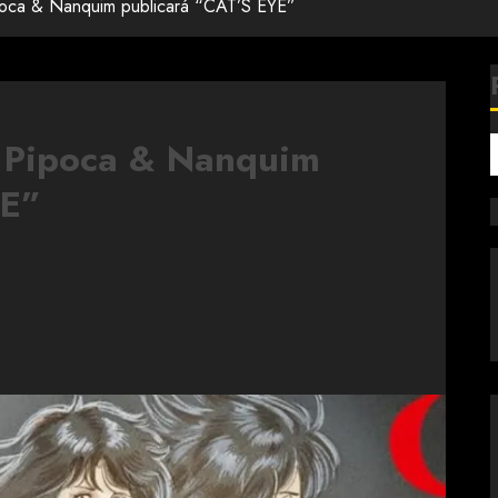
oca & Nanquim publicará “CAT’S EYE”
 Pipoca & Nanquim
YE”