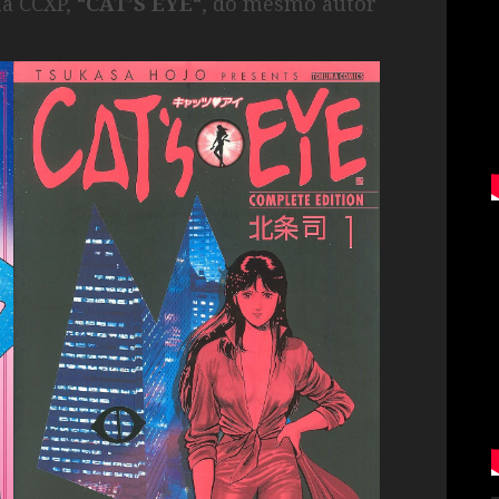
a CCXP, “
CAT’S EYE
“, do mesmo autor