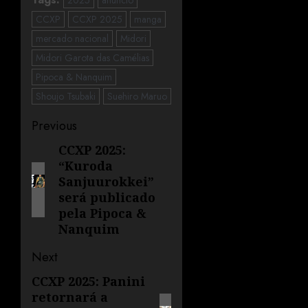
2025
anúncio
CCXP
CCXP 2025
manga
mercado nacional
Midori
Midori Garota das Camélias
Pipoca & Nanquim
Shoujo Tsubaki
Suehiro Maruo
Previous
CCXP 2025:
“Kuroda
Sanjuurokkei”
será publicado
pela Pipoca &
Nanquim
Next
CCXP 2025: Panini
retornará a