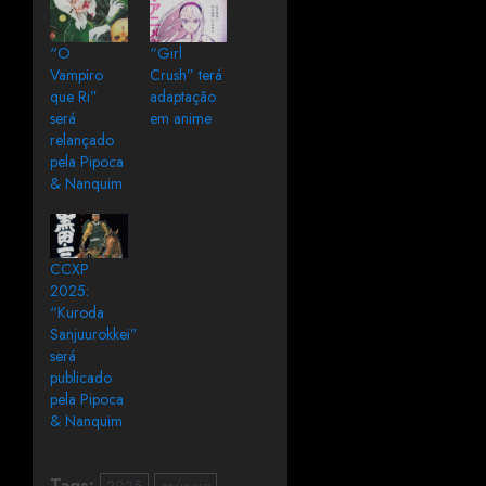
“O
“Girl
Vampiro
Crush” terá
que Ri”
adaptação
será
em anime
relançado
pela Pipoca
& Nanquim
CCXP
2025:
“Kuroda
Sanjuurokkei”
será
publicado
pela Pipoca
& Nanquim
Tags: