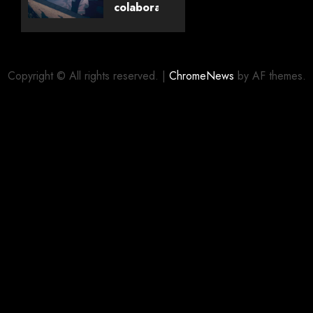
Livros
colaboração
com
editora
06/08/2026
0
alemã
Copyright © All rights reserved.
|
ChromeNews
by AF themes.
06/08/2026
0