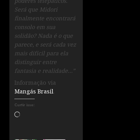
poderes telepáticos.
Será que Midori
finalmente encontrará
consolo em sua
solidão? Nada é o que
parece, e será cada vez
mais difícil para ela
distinguir entre
fantasia e realidade…”
Informação via
Mangás Brasil
.
Curtir isso: