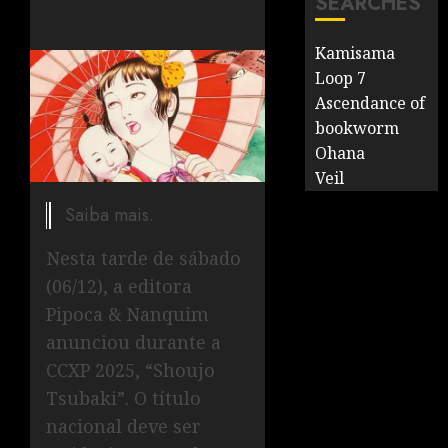
SEARCHES
Kamisama
Loop 7
Ascendance of
bookworm
Ohana
Veil
Saiba mais.
Nesta tarde de sábado
(06/12), a editora
Pipoca & Nanquim
anunciou durante a
CCXP 2025, “Shoujo
Tsubaki”. O título
nacional deve ser