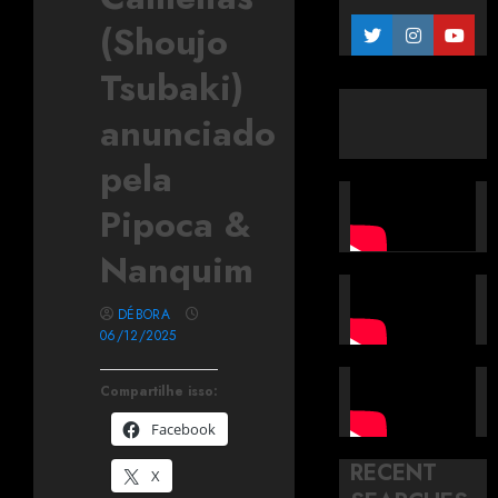
(Shoujo
Tsubaki)
anunciado
pela
Pipoca &
Nanquim
DÉBORA
06/12/2025
Compartilhe isso:
Facebook
RECENT
X