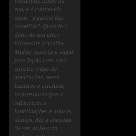
vendendo flores na
rua, e é conhecida
como “a garota das
camélias”. Quando o
dono de um circo
itinerante a acolhe,
Midori começa a vagar
pelo Japão com uma
sinistra trupe de
aberrações, seres
bizarros e criaturas
monstruosas que a
submetem a
humilhações e abusos
diários. Até a chegada
de um anão com