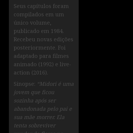
Seus capítulos foram
compilados em um
único volume,
publicado em 1984.
Recebeu novas edições
posteriormente. Foi
adaptado para filmes
animado (1992) e live-
action (2016).
Sinopse:
“Midori é uma
jovem que ficou
sozinha após ser
abandonada pelo pai e
sua mãe morrer. Ela
tenta sobreviver