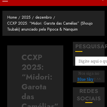
Home
2025
dezembro
CCXP 2025: “Midori: Garota das Camélias” (Shoujo
Tsubaki) anunciado pela Pipoca & Nanquim
PESQUISA
CCXP
2025:
Nos siga no
“Midori:
Blue Sky
! ^^
Garota
REDES
das
SOCIAIS
Camélias”