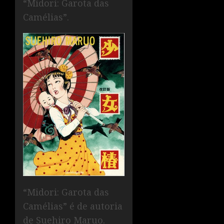
“Midori: Garota das
Camélias”.
“Midori: Garota das
Camélias” é de autoria
de Suehiro Maruo.