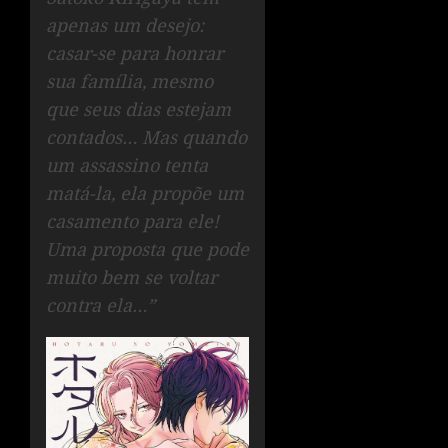
apenas um desejo:
casar-se para honrar
sua família, mesmo
que seus dias estejam
contados… Mas quando
um assassino tenta
matá-la, ela propõe um
casamento para ele!
Uma proposta que pode
muito bem se voltar
contra ela…”