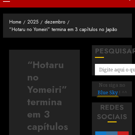
Home
2025
dezembro
“Hotaru no Yomeiri” termina em 3 capítulos no Japão
PESQUISA
“Hotaru
no
Nos siga no
Yomeiri”
Blue Sky
! ^^
termina
REDES
em 3
SOCIAIS
capítulos