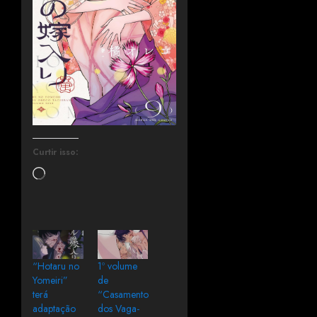
Curtir isso:
“Hotaru no
1º volume
Yomeiri”
de
terá
“Casamento
adaptação
dos Vaga-