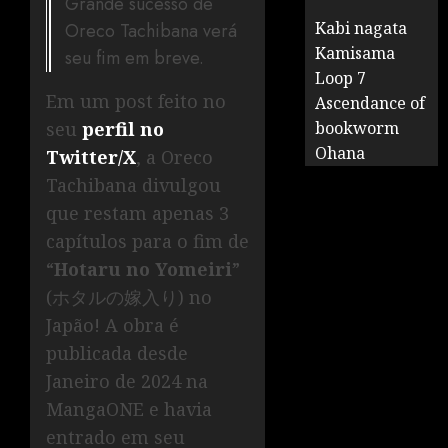
Grande sucesso de
Kabi nagata
Oreco Tachibana verá
Kamisama
seu fim em breve.
Loop 7
Em um post feito no
Ascendance of
seu
perfil no
bookworm
Ohana
Twitter/X
, a Oreco
Tachibana divulgou
que restam apenas 3
capítulos para o fim de
“
Hotaru no Yomeiri
”
(ホタルの嫁入り) no
Japão! A obra é
publicada desde
Janeiro de 2024 na
MangaONE e havia
entrado em seu