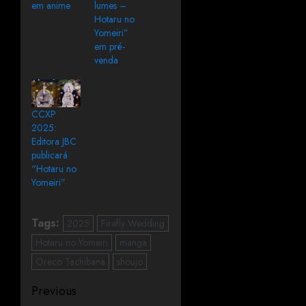
em anime
lumes –
Hotaru no
Yomeiri”
em pré-
venda
CCXP
2025:
Editora JBC
publicará
“Hotaru no
Yomeiri”
Tags:
2025
Firefly Wedding
Hotaru no Yomeiri
manga
Oreco Tachibana
shoujo
Previous