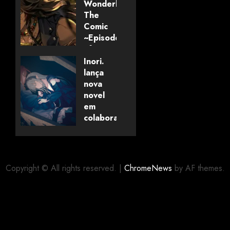
Wonderland:
The
Comic
~Episode
of
Savanaclaw~”
Inori.
anunciado
lança
pela
nova
Universo
novel
dos
em
Livros
colaboração
com
editora
06/08/2026
0
alemã
Copyright © All rights reserved.
|
ChromeNews
by AF themes.
06/08/2026
0