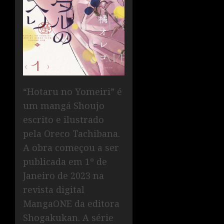
“Hotaru no Yomeiri” é
um mangá Shoujo
escrito e ilustrado
pela Oreco Tachibana.
A obra começou a ser
publicada em 1º de
Janeiro de 2023 na
revista digital
MangaONE da editora
Shogakukan. A série