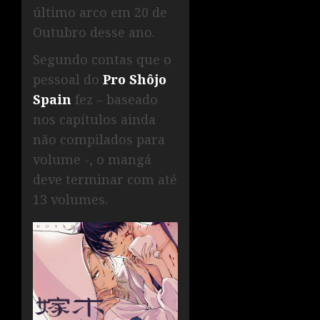
último arco em 20 de
Outubro desse ano.
Segundo contas que o
pessoal do
Pro Shôjo
Spain
fez – baseado
nos capítulos ainda
não compilados para
volume -, o mangá
deve terminar com até
13 volumes.