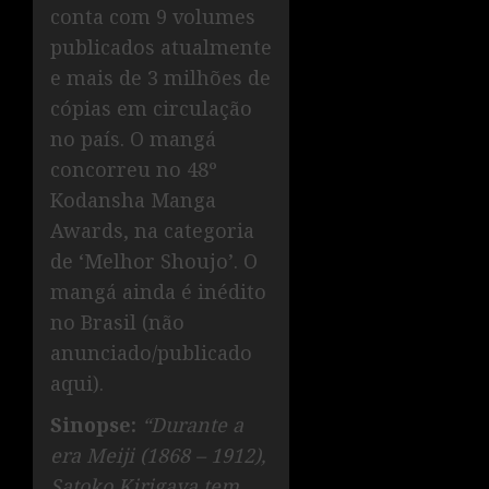
conta com 9 volumes
publicados atualmente
e mais de 3 milhões de
cópias em circulação
no país. O mangá
concorreu no 48º
Kodansha Manga
Awards, na categoria
de ‘Melhor Shoujo’. O
mangá ainda é inédito
no Brasil (não
anunciado/publicado
aqui).
Sinopse:
“Durante a
era Meiji (1868 – 1912),
Satoko Kirigaya tem