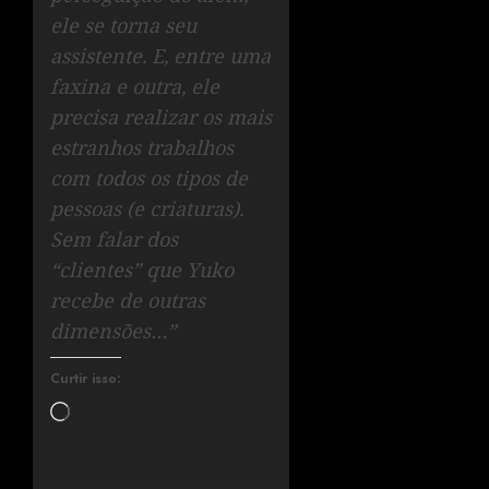
ele se torna seu
assistente. E, entre uma
faxina e outra, ele
precisa realizar os mais
estranhos trabalhos
com todos os tipos de
pessoas (e criaturas).
Sem falar dos
“clientes” que Yuko
recebe de outras
dimensões…”
Curtir isso: