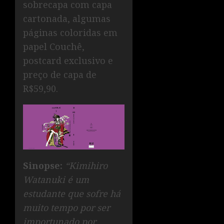
sobrecapa com capa
cartonada, algumas
páginas coloridas em
papel Couchê,
postcard exclusivo e
preço de capa de
R$59,90.
Sinopse:
“Kimihiro
Watanuki é um
estudante que sofre há
muito tempo por ser
importunado por