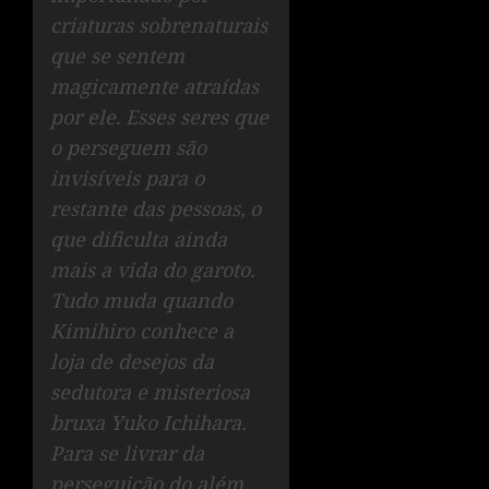
criaturas sobrenaturais
que se sentem
magicamente atraídas
por ele. Esses seres que
o perseguem são
invisíveis para o
restante das pessoas, o
que dificulta ainda
mais a vida do garoto.
Tudo muda quando
Kimihiro conhece a
loja de desejos da
sedutora e misteriosa
bruxa Yuko Ichihara.
Para se livrar da
perseguição do além,