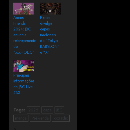
Anime
Panini
Friends
divulga
2024: JBC
capas
anuncia
nacionais
relançamento
de “Tokyo
de
BABYLON”
“xxxHOLiC”
e “X”
Principais
informações
da JBC Live
#33
Tags:
2026
capa
JBC
manga
Pré-venda
xxxHolic