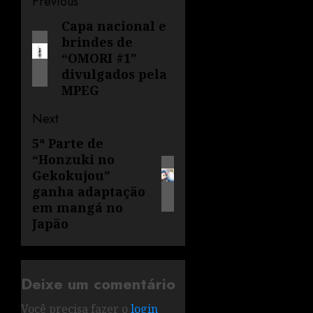
Previous
Capa nacional e
brindes de
“OMORI #1”
divulgados pela
MPEG
Next
5ª Parte de
“Honzuki no
Gekokujou”
ganha adaptação
em mangá no
Japão
Deixe um comentário
Você precisa fazer o
login