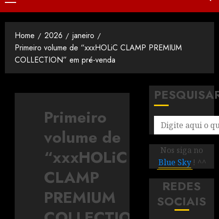
Home
2026
janeiro
Primeiro volume de “xxxHOLiC CLAMP PREMIUM
COLLECTION” em pré-venda
PESQUISA
Primeiro
volume de
Nos siga no
“xxxHOLiC
Blue Sky
! ^^
CLAMP
REDES
PREMIUM
SOCIAIS
COLLECTION”