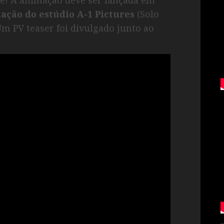
ação do estúdio A-1 Pictures
(Solo
m PV teaser foi divulgado junto ao