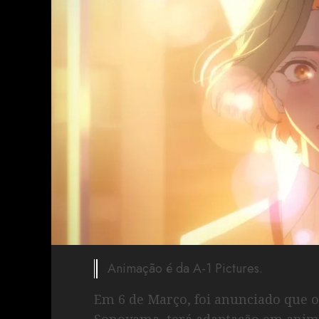
Animação é da A-1 Pictures.
Em 6 de Março, foi anunciado que 
Sonoyama, terá adaptação em anim