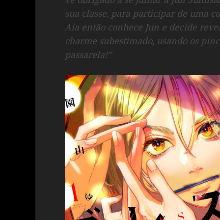
sua classe, para participar de uma 
Aia então conhece Jun e decide reve
charme subestimado, usando os pinc
passarela!”