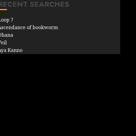
RECENT SEARCHES
Loop 7
Ascendance of bookworm
Ohana
eil
Aya Kanno