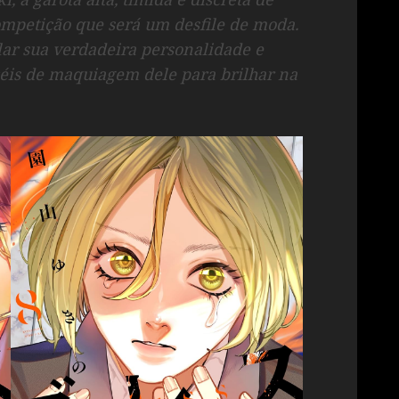
competição que será um desfile de moda.
lar sua verdadeira personalidade e
éis de maquiagem dele para brilhar na