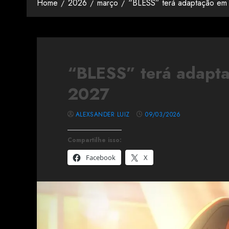
Home
2026
março
“BLESS” terá adaptação em
“BLESS” terá adapt
2027
ALEXSANDER LUIZ
09/03/2026
Compartilhe isso:
Facebook
X