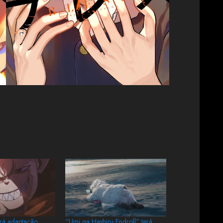
erá adaptação
“Umi ga Hashiru Endroll” terá