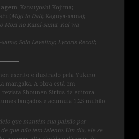
uiagem
: Katsuyoshi Kojima;
shi (
Migi to Dali
; Kaguya-sama);
to Mori no Kami-sama
;
Koi wa
-sama
;
Solo Leveling
;
Lycoris Recoil
;
 escrito e ilustrado pela Yukino
da mangaka. A obra está em
 revista Shounen Sirius da editora
lumes lançados e acumula 1.25 milhão
elo que mantém sua paixão por
e que não tem talento. Um dia, ele se
, a garota alta, tímida e discreta de