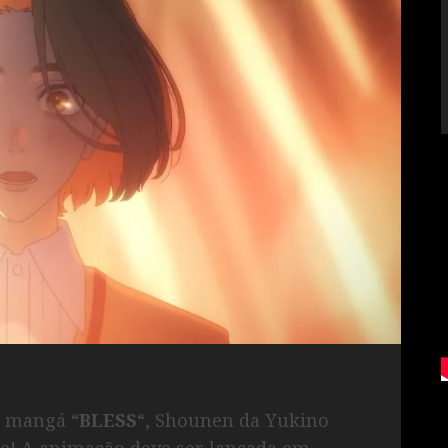
o mangá “
BLESS
“, Shounen da Yukino
e! A animação deve ser lançada em