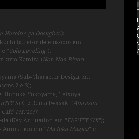
 Heroine ga Oosugiru!
);
ikuchi (diretor de episódio em
V
” e “
Solo Leveling
“);
 Fukuro Kamiza (
Non Non Biyori
oyama (Sub-Character Design em
asons 2 e 3);
e
: Honoka Yokoyama, Tetsuya
GHTY SIX
) e Reina Iwasaki (
Atarashii
Café Terrace
);
eda (Key Animation em “
EIGHTY SIX
“);
ey Animation em “
Madoka Magica
” e