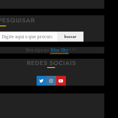
PESQUISAR
buscar
Nos siga no
Blue Sky
! ^^
REDES SOCIAIS