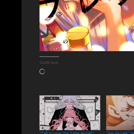
Curtir isso:
“Fall in Love, You False Angels”
“Rei de Lata” t