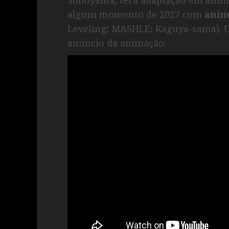
algum momento de 2027 com
anim
Leveling; MASHLE; Kaguya-sama). U
anúncio da animação: