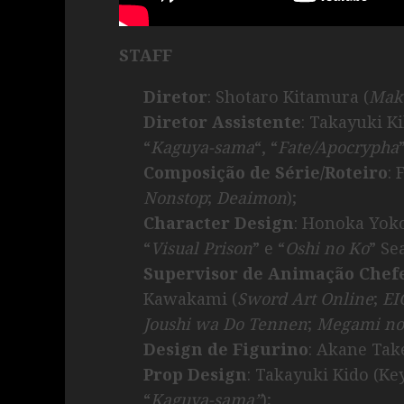
STAFF
Diretor
: Shotaro Kitamura (
Make
Diretor Assistente
: Takayuki K
“
Kaguya-sama
“, “
Fate/Apocrypha
Composição de Série/Roteiro
:
Nonstop
;
Deaimon
);
Character Design
: Honoka Yok
“
Visual Prison
” e “
Oshi no Ko
” Se
Supervisor de Animação Chef
Kawakami (
Sword Art Online
;
EI
Joushi wa Do Tennen
;
Megami no 
Design de Figurino
: Akane Tak
Prop Design
: Takayuki Kido (K
“
Kaguya-sama”
);