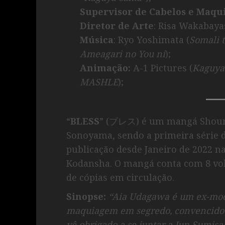
Supervisor de Cabelos e Maq
Diretor de Arte
: Risa Wakabaya
Música
: Ryo Yoshimata (
Somali 
Ameagari no You ni
);
Animação:
A-1 Pictures (
Kaguya
MASHLE
);
“
BLESS
” (ブレス) é um mangá Shounen
Sonoyama, sendo a primeira série 
publicação desde Janeiro de 2022 na
Kodansha. O mangá conta com 8 vo
de cópias em circulação.
Sinopse:
“Aia Udagawa é um ex-mod
maquiagem em segredo, convencido d
vê obrigado a se juntar a Jun Sumisaki