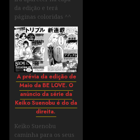
da edição e terá
páginas coloridas ^^
A prévia da edição de
Maio da BE LOVE. O
anúncio da série da
Keiko Suenobu é do da
direita.
Keiko Suenobu
caminha para os seus