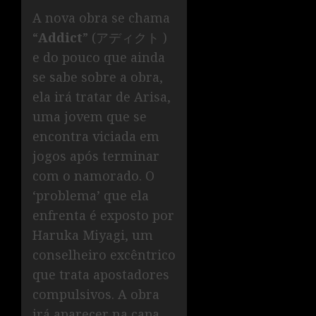
A nova obra se chama
“
Addict
” (アディクト )
e do pouco que ainda
se sabe sobre a obra,
ela irá tratar de Arisa,
uma jovem que se
encontra viciada em
jogos após terminar
com o namorado. O
‘problema’ que ela
enfrenta é exposto por
Haruka Miyagi, um
conselheiro excêntrico
que trata apostadores
compulsivos. A obra
irá aparecer na capa