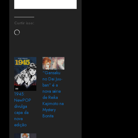
Curtir isso:
“Gansaku
no Dai Juu-
ban” é a
nova série
1945:
de Reika
NewPOP
Kajimoto na
divulga
Mystery
capa da
Bonita
nova
edição