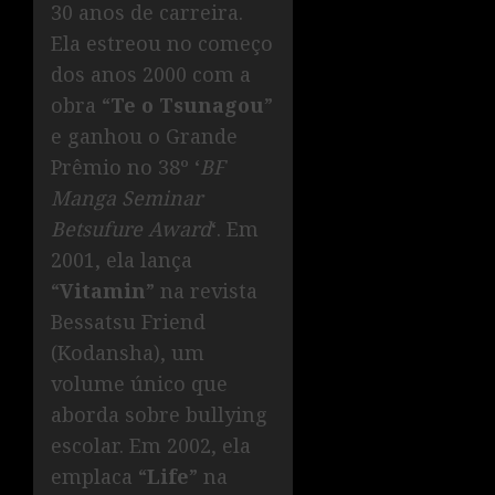
30 anos de carreira.
Ela estreou no começo
dos anos 2000 com a
obra “
Te o Tsunagou
”
e ganhou o Grande
Prêmio no 38º ‘
BF
Manga Seminar
Betsufure Award
‘. Em
2001, ela lança
“
Vitamin
” na revista
Bessatsu Friend
(Kodansha), um
volume único que
aborda sobre bullying
escolar. Em 2002, ela
emplaca “
Life
” na