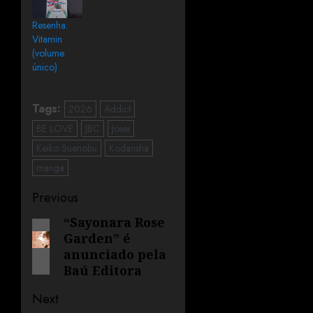
Resenha:
Vitamin
(volume
único)
Tags:
2026
Addict
BE LOVE
JBC
Josei
Keiko Suenobu
Kodansha
manga
Previous
“Sayonara Rose
Garden” é
anunciado pela
Baú Editora
Next