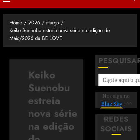
Home
2026
março
Keiko Suenobu estreia nova série na edição de
Maio/2026 da BE LOVE
PESQUISA
Keiko
Suenobu
Nos siga no
estreia
Blue Sky
! ^^
nova série
REDES
na edição
SOCIAIS
de