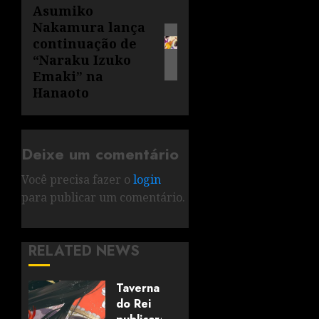
Asumiko
Nakamura lança
continuação de
“Naraku Izuko
Emaki” na
Hanaoto
Deixe um comentário
Você precisa fazer o
login
para publicar um comentário.
RELATED NEWS
Taverna
do Rei