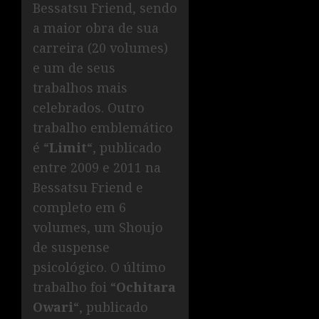
Bessatsu Friend, sendo
a maior obra de sua
carreira (20 volumes)
e um de seus
trabalhos mais
celebrados. Outro
trabalho emblemático
é “
Limit
“, publicado
entre 2009 e 2011 na
Bessatsu Friend e
completo em 6
volumes, um Shoujo
de suspense
psicológico. O último
trabalho foi “
Ochitara
Owari
“, publicado