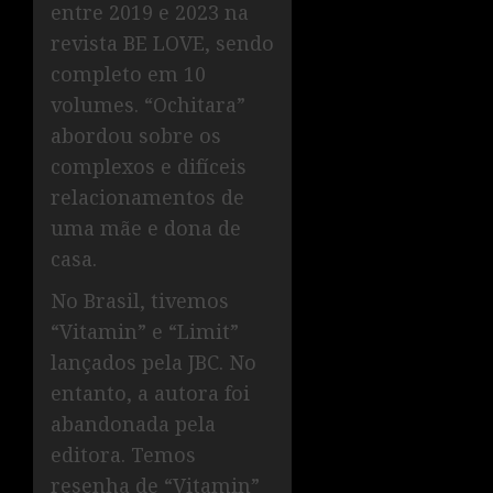
entre 2019 e 2023 na
revista BE LOVE, sendo
completo em 10
volumes. “Ochitara”
abordou sobre os
complexos e difíceis
relacionamentos de
uma mãe e dona de
casa.
No Brasil, tivemos
“Vitamin” e “Limit”
lançados pela JBC. No
entanto, a autora foi
abandonada pela
editora. Temos
resenha de “Vitamin”