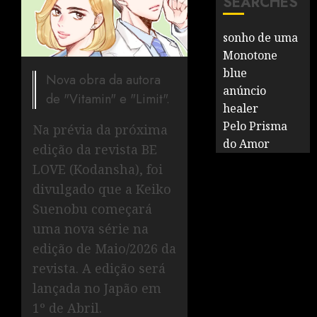
SEARCHES
sonho de uma
Monotone
blue
Nova obra da autora
anúncio
de "Vitamin" e "Limit".
healer
Pelo Prisma
Na prévia da próxima
do Amor
edição da revista BE
LOVE (Kodansha), foi
divulgado que a Keiko
Suenobu começará
uma nova série na
edição de Maio/2026 da
revista. A edição será
lançada no Japão em
1º de Abril.