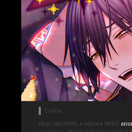
Confira.
Hoje, dia 06/06, a editora MPEG
anu
no Ore wo Mite”. O título nacional 