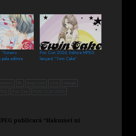
 “Sorairo
Poc Con 2026: Editora MPEG
á pela editora
lançará “Twin Cake”
anúncio
BL
Boys Love
Luria
manga
PEG
Poc Con
POC CON 2026
 MPEG publicará “Hakumei ni