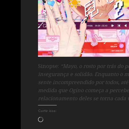
Sinopse:
“Mayo, o rosto por trás do 
insegurança e solidão. Enquanto o 
sente incompreendido por todos, at
medida que Ogino começa a perceber 
relacionamento deles se torna cada 
Curtir isso: