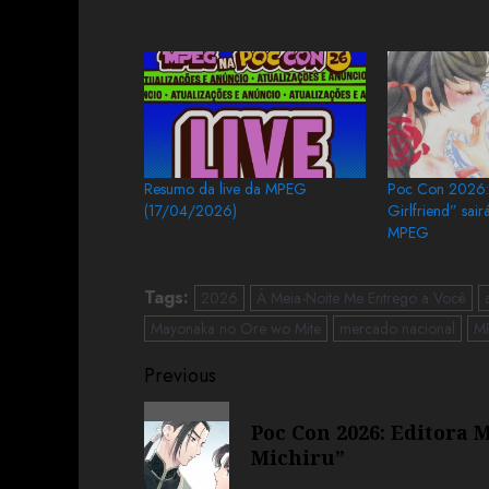
Resumo da live da MPEG
Poc Con 2026:
(17/04/2026)
Girlfriend” sair
MPEG
Tags:
2026
À Meia-Noite Me Entrego a Você
Mayonaka no Ore wo Mite
mercado nacional
M
Previous
Poc Con 2026: Editora
Michiru”