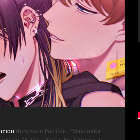
nciou
durante o Poc Con, “Mayonaka
deve ser “À Meia-Noite, Me Entrego a