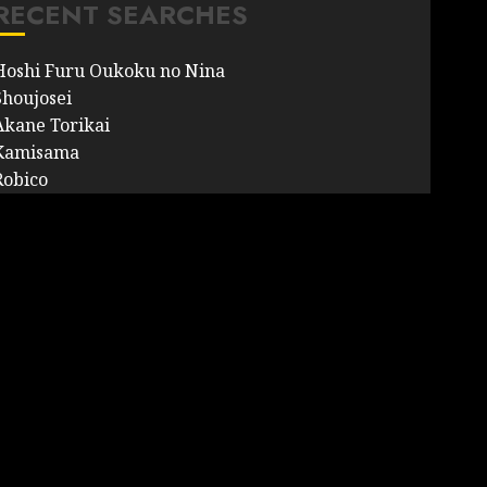
RECENT SEARCHES
Hoshi Furu Oukoku no Nina
Shoujosei
Akane Torikai
Kamisama
Robico