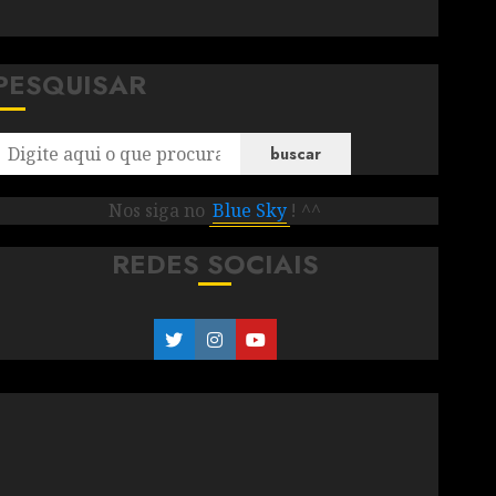
PESQUISAR
buscar
Nos siga no
Blue Sky
! ^^
REDES SOCIAIS