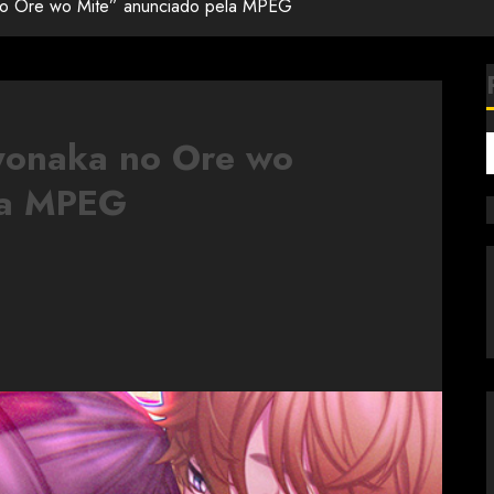
o Ore wo Mite” anunciado pela MPEG
yonaka no Ore wo
la MPEG