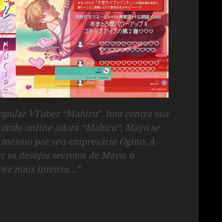
popular VTuber “Mahiru”, luta contra sua
mundo online adora “Mahiru”, Mayo se
é mesmo por seu empresário Ogino. À
os desejos secretos de Mayo, o
vez mais intenso…”