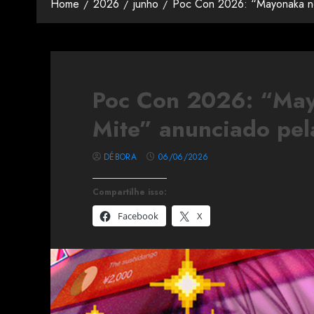
Home
2026
junho
Poc Con 2026: “Mayonaka n
Poc Con 2026: “Ma
Mite” anunciado pe
DÉBORA
06/06/2026
Compartilhe isso:
Facebook
X