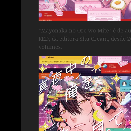
“Mayonaka no Ore wo Mite” é de aut
RED, da editora Shu Cream, desde 
volumes.