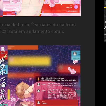
oria de Luria. É serializado na from
2022. Está em andamento com 2