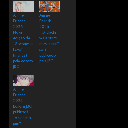
Anime
Anime
Friends
Friends
2026:
2026:
Nova
“Oretachi
edição de
wa Koibito
“Socrates in
ni Muitenai”
Love”
será
(mangá)
publicado
pela editora
pela JBC
JBC
Anime
Friends
2024:
Editora JBC
publicará
“pink heart
jam”