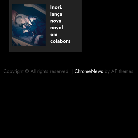
Savanaclaw~”
Inori.
anunciado
lança
pela
nova
Universo
novel
dos
em
Livros
colaboração
com
editora
06/08/2026
0
alemã
Copyright © All rights reserved.
|
ChromeNews
by AF themes.
06/08/2026
0