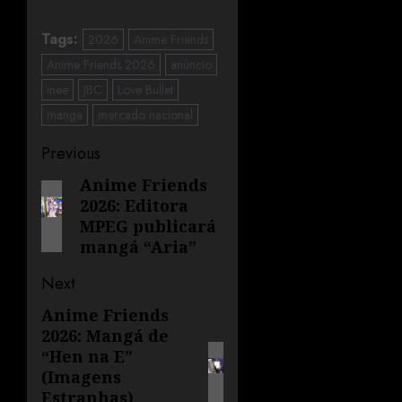
Tags:
2026
Anime Friends
Anime Friends 2026
anúncio
inee
JBC
Love Bullet
manga
mercado nacional
Previous
Anime Friends
2026: Editora
MPEG publicará
mangá “Aria”
Next
Anime Friends
2026: Mangá de
“Hen na E”
(Imagens
Estranhas)