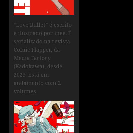
“Love Bullet” é escrito
e ilustrado por inee. É
serializado na revista
Comic Flapper, da
Media Factory
(Kadokawa), desde
2023. Está em
andamento com 2
volumes.