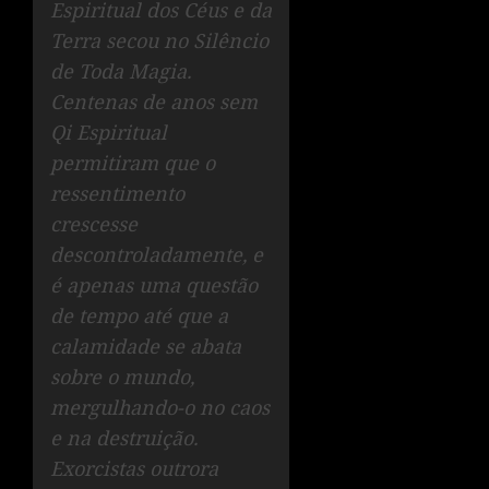
Espiritual dos Céus e da
Terra secou no Silêncio
de Toda Magia.
Centenas de anos sem
Qi Espiritual
permitiram que o
ressentimento
crescesse
descontroladamente, e
é apenas uma questão
de tempo até que a
calamidade se abata
sobre o mundo,
mergulhando-o no caos
e na destruição.
Exorcistas outrora