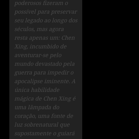
poderosos fizeram o
possível para preservar
seu legado ao longo dos
séculos, mas agora
resta apenas um: Chen
Xing, incumbido de
aventurar-se pelo
mundo devastado pela
guerra para impedir o
apocalipse iminente. A
única habilidade
mágica de Chen Xing é
uma lâmpada do
coração, uma fonte de
luz sobrenatural que
supostamente o guiará