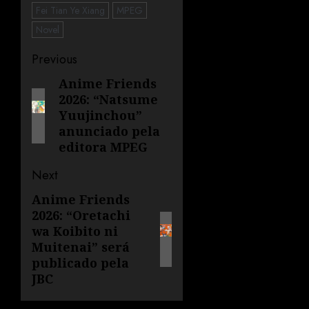
Fei Tian Ye Xiang
MPEG
Novel
Previous
Anime Friends
2026: “Natsume
Yuujinchou”
anunciado pela
editora MPEG
Next
Anime Friends
2026: “Oretachi
wa Koibito ni
Muitenai” será
publicado pela
JBC