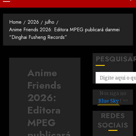
Home
2026
julho
Anime Friends 2026: Editora MPEG publicará danmei
“Dinghai Fusheng Records”
PESQUISA
Anime
Friends
Nos siga no
2026:
Blue Sky
! ^^
Editora
REDES
MPEG
SOCIAIS
publicará