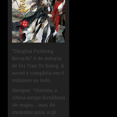
“Dinghai Fusheng
Records” é de autoria
de Fei Tian Ye Xiang. A
novel é completa em 6
volumes ao todo.
Sinopse:
“Outrora, a
China antiga fervilhava
de magia… mas, há
trezentos anos, o Qi