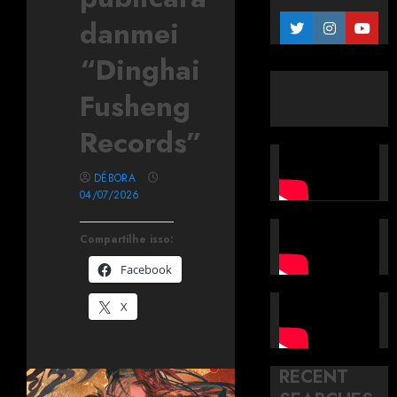
danmei
“Dinghai
Fusheng
Records”
DÉBORA
04/07/2026
Compartilhe isso:
Facebook
X
RECENT