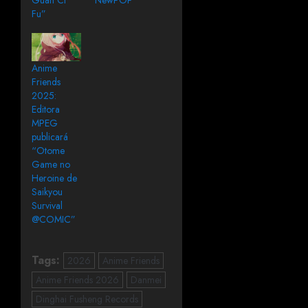
Guan Ci
NewPOP
Fu”
Anime
Friends
2025:
Editora
MPEG
publicará
“Otome
Game no
Heroine de
Saikyou
Survival
@COMIC”
Tags:
2026
Anime Friends
Anime Friends 2026
Danmei
Dinghai Fusheng Records