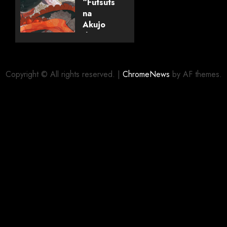
“Futsutsuka
06/08/2026
0
na
Akujo
dewa
Gozaimasu
ga”
(mangá)
Copyright © All rights reserved.
|
ChromeNews
by AF themes.
05/08/2026
0