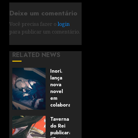
Deixe um comentário
Você precisa fazer o
login
para publicar um comentário.
RELATED NEWS
Inori.
lança
nova
novel
em
colaboração
com
editora
Taverna
alemã
do Rei
publicará