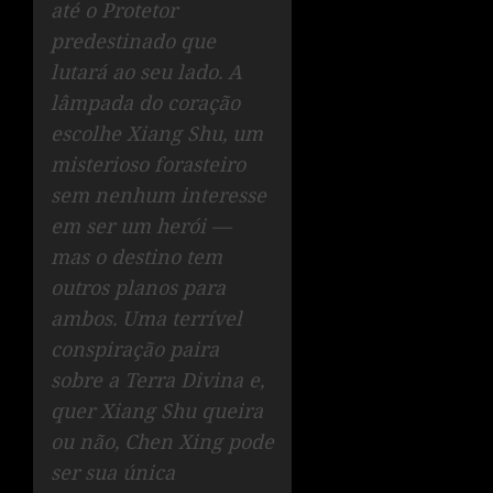
até o Protetor
predestinado que
lutará ao seu lado. A
lâmpada do coração
escolhe Xiang Shu, um
misterioso forasteiro
sem nenhum interesse
em ser um herói —
mas o destino tem
outros planos para
ambos. Uma terrível
conspiração paira
sobre a Terra Divina e,
quer Xiang Shu queira
ou não, Chen Xing pode
ser sua única