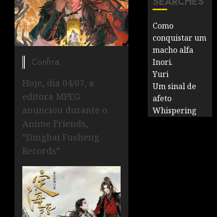
SEARCHES
Como
conquistar um
macho alfa
Confira.
Inori.
Yuri
Hoje, dia 04/07, a
Um sinal de
editora MPEG
afeto
anunciou durante o
Whispering
Anime Friends,
“Dinghai Fusheng
Records”.