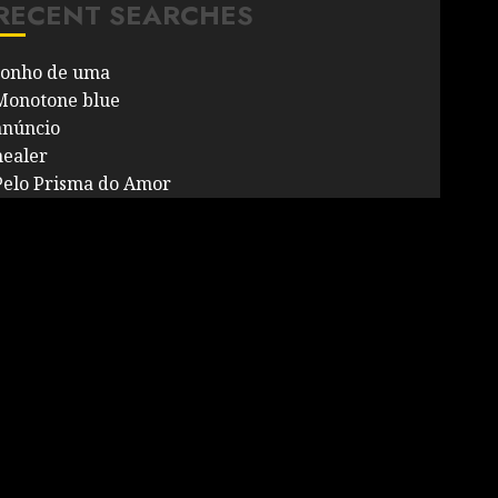
RECENT SEARCHES
sonho de uma
Monotone blue
anúncio
healer
Pelo Prisma do Amor