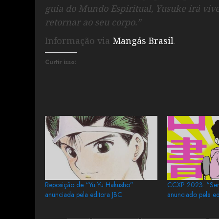
guia do Mundo Espiritual, Yusuke irá viv
retornar ao seu corpo.”
Informação via
Mangás Brasil
.
Curtir isso:
Reposição de “Yu Yu Hakusho”
CCXP 2023: “Sen
anunciada pela editora JBC
anunciado pela ed