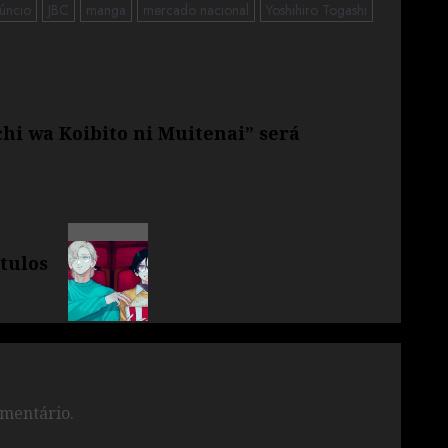
úncio
JBC
manga
mercado nacional
Yoshihiro Togashi
hi wa Koibito ni Muitenai” será
tulos
mentário.