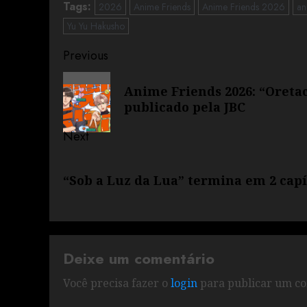
Tags:
2026
Anime Friends
Anime Friends 2026
an
Yu Yu Hakusho
Previous
Anime Friends 2026: “Oretac
publicado pela JBC
Next
“Sob a Luz da Lua” termina em 2 capí
Deixe um comentário
Você precisa fazer o
login
para publicar um co