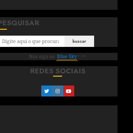
PESQUISAR
buscar
Nos siga no
Blue Sky
! ^^
REDES SOCIAIS