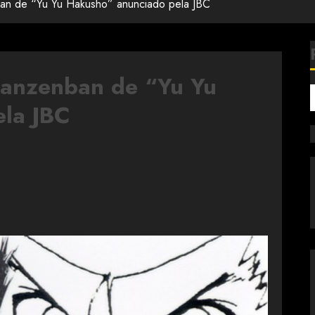
an de “Yu Yu Hakusho” anunciado pela JBC
Kanzenban de “Yu Yu
la JBC