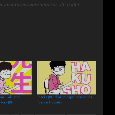
er aventuras sobrenaturais até poder
sei Hakusho”
Editora JBC divulga capa nacional de
itora JBC
“Sensei Hakusho”