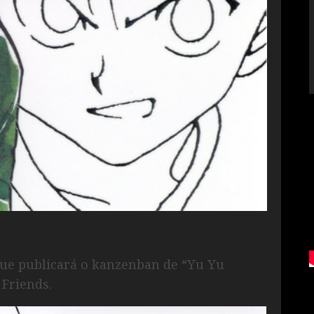
 que publicará o kanzenban de “Yu Yu
Friends.