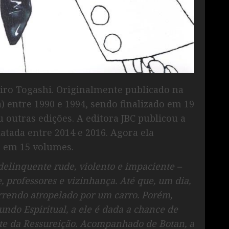
iro Togashi. Originalmente publicado na
 entre 1990 e 1994, sendo finalizado em 19
outras edições. A editora JBC publicou a
atada entre 2014 e 2016. Agora ela
a em 15 volumes.
elinquente rude, violento e impaciente –
 professores e vizinhança. Até que, um dia,
rrendo atropelado por um carro. Porém,
ndo Espiritual, a ele é dada a chance de
este da Ressureição. Acompanhado de Botan, a