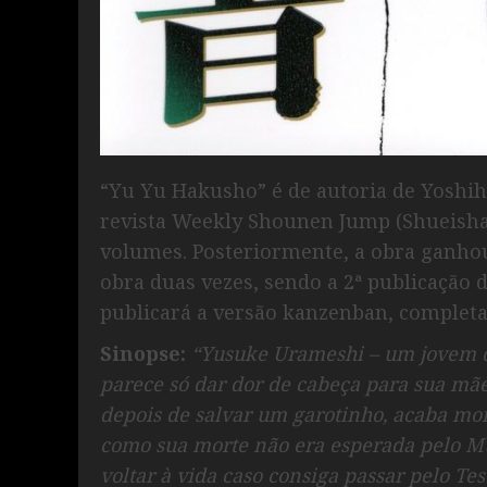
“Yu Yu Hakusho” é de autoria de Yoshih
revista Weekly Shounen Jump (Shueisha)
volumes. Posteriormente, a obra ganhou 
obra duas vezes, sendo a 2ª publicação d
publicará a versão kanzenban, complet
Sinopse:
“Yusuke Urameshi – um jovem d
parece só dar dor de cabeça para sua mãe,
depois de salvar um garotinho, acaba mo
como sua morte não era esperada pelo Mu
voltar à vida caso consiga passar pelo T