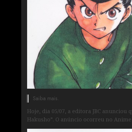
Saiba mais.
Hoje, dia 05/07, a editora JBC anunciou
Hakusho”. O anúncio ocorreu no Anime 