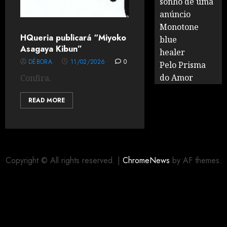
sonho de uma
anúncio
Monotone
HQueria publicará “Miyoko
blue
Asagaya Kibun”
healer
DÉBORA
11/02/2026
0
Pelo Prisma
do Amor
Confira.
READ MORE
Copyright © All rights reserved.
|
ChromeNews
by AF themes.