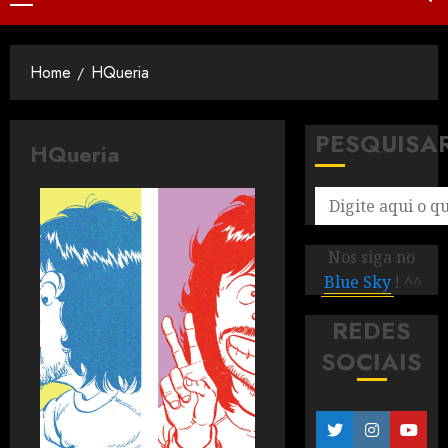
Home
HQueria
PESQUISA
HQueria
Nos siga no
Blue Sky
! ^^
REDES
SOCIAIS