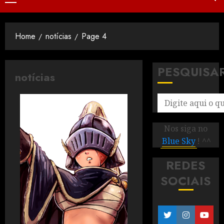
Home
notícias
Page 4
PESQUISA
notícias
Nos siga no
Blue Sky
! ^^
REDES
SOCIAIS