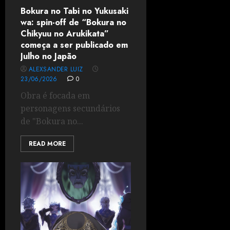
Bokura no Tabi no Yukusaki
wa: spin-off de “Bokura no
Chikyuu no Arukikata”
começa a ser publicado em
Julho no Japão
ALEXSANDER LUIZ
23/06/2026
0
Obra é focada em
personagens secundários
de "Bokura no...
READ MORE