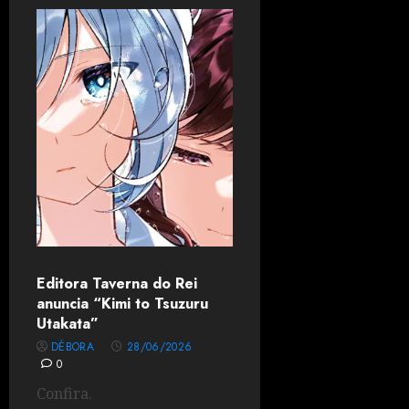
Editora Taverna do Rei
anuncia “Kimi to Tsuzuru
Utakata”
DÉBORA
28/06/2026
0
Confira.