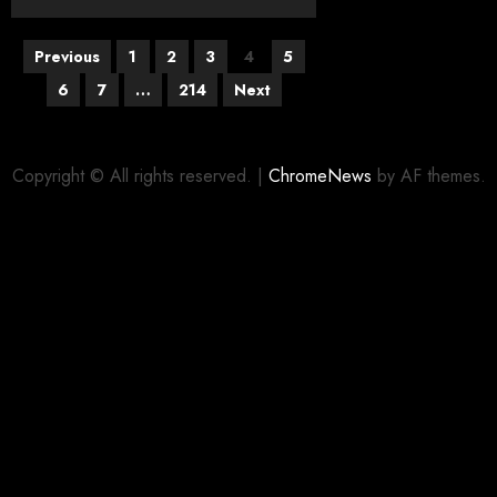
Previous
1
2
3
4
5
6
7
…
214
Next
Copyright © All rights reserved.
|
ChromeNews
by AF themes.