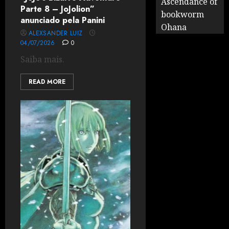
Ascendance of
Parte 8 – JoJolion”
bookworm
anunciado pela Panini
Ohana
ALEXSANDER LUIZ
04/07/2026
0
Saiba mais.
READ MORE