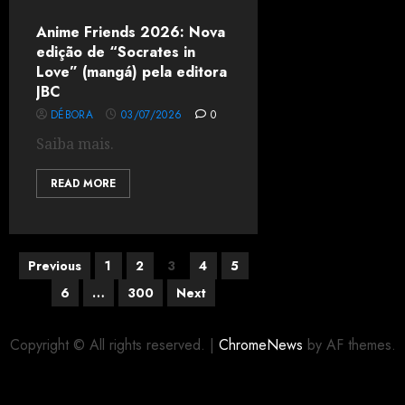
Anime Friends 2026: Nova
edição de “Socrates in
Love” (mangá) pela editora
JBC
DÉBORA
03/07/2026
0
Saiba mais.
READ MORE
Previous
1
2
3
4
5
6
…
300
Next
Copyright © All rights reserved.
|
ChromeNews
by AF themes.