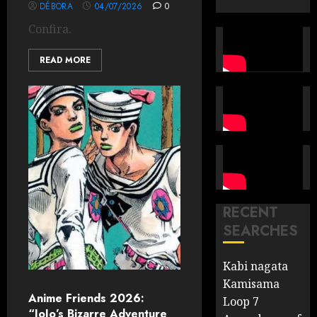
DÉBORA
04/07/2026
0
Confira.
READ MORE
RECENT
SEARCHES
Kabi nagata
Kamisama
Anime Friends 2026:
Loop 7
“JoJo’s Bizarre Adventure